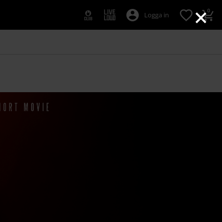
×
0
Logga in