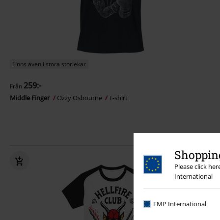
Finns även i stora storlekar
259:-
Från
Middle Finger
Ozzy Osbourne
T-shirt
Shopping
Please click he
International
EMP International