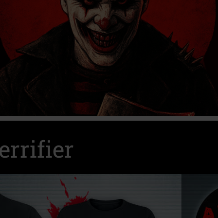
Sp
errifier