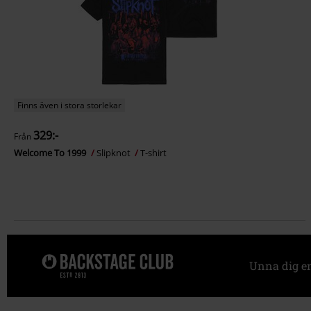
Finns även i stora storlekar
329:-
Från
Welcome To 1999
Slipknot
T-shirt
Unna dig e