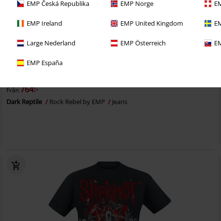
EMP Česká Republika
EMP Norge
EM
EMP Ireland
EMP United Kingdom
EM
Large Nederland
EMP Österreich
EM
EMP España
36% RABATT
Exklusiv
rek-pris
Från
1199:-
764:-
Från
Dark Reptile
Rock Rebel by EMP
Jeans