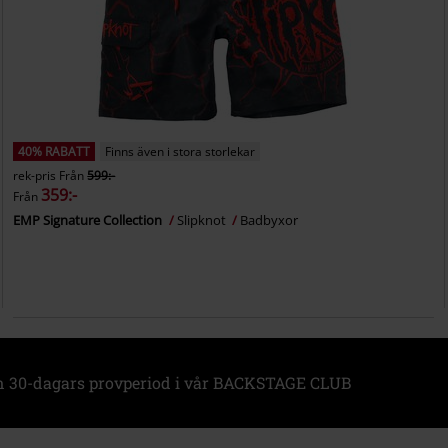
40% RABATT
Finns även i stora storlekar
rek-pris
Från
599:-
359:-
Från
EMP Signature Collection
Slipknot
Badbyxor
n 30-dagars provperiod i vår BACKSTAGE CLUB