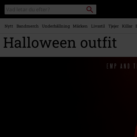
Gå till
Sök
Sök
huvudinnehåll
i
katalogen
Nytt
Bandmerch
Underhållning
Märken
Livsstil
Tjejer
Killar
Halloween outfit
Innehållsvarningar: Innehåller våld, blod och skrä