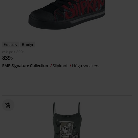
Exklusiv
Brodyr
rek-pris
899:-
839:-
EMP Signature Collection
Slipknot
Höga sneakers