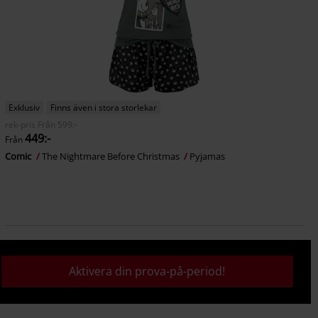
Exklusiv
Finns även i stora storlekar
rek-pris
Från
599:-
449:-
Från
Comic
The Nightmare Before Christmas
Pyjamas
Aktivera din prova-på-period!