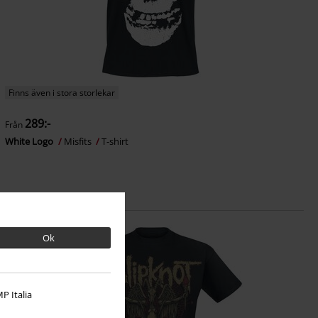
Finns även i stora storlekar
289:-
Från
White Logo
Misfits
T-shirt
Ok
P Italia