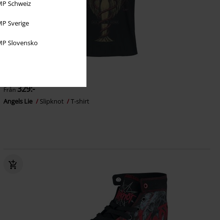
P Schweiz
P Sverige
P Slovensko
Finns även i stora storlekar
rek-pris
Från
399:-
329:-
Från
Angels Lie
Slipknot
T-shirt