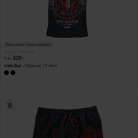
Finns även i stora storlekar
rek-pris
Från
399:-
329:-
Från
Iowa Star
Slipknot
T-shirt