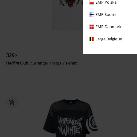
EMP Polska
EMP Suomi
EMP Danmark
Large Belgique
329:-
Hellfire Club
Stranger Things
T-shirt