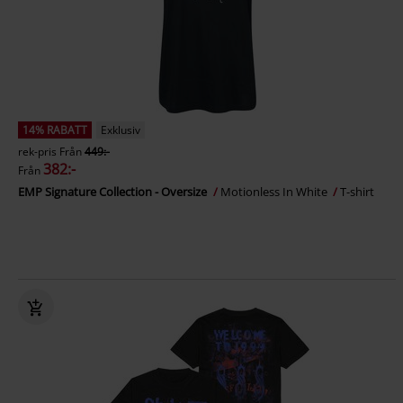
14% RABATT
Exklusiv
rek-pris
Från
449:-
382:-
Från
EMP Signature Collection - Oversize
Motionless In White
T-shirt