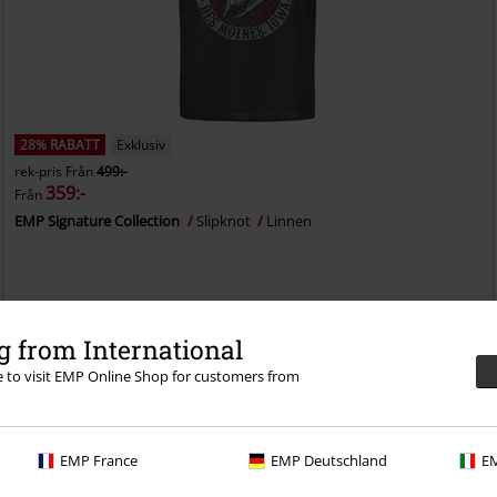
28% RABATT
Exklusiv
rek-pris
Från
499:-
359:-
Från
EMP Signature Collection
Slipknot
Linnen
 from International
re to visit EMP Online Shop for customers from
EMP France
EMP Deutschland
EM