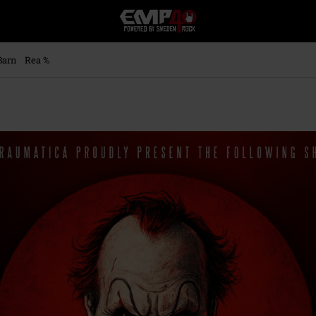
EMP
-
Musik,
Film,
Barn
Rea %
TV
&
Spelmerch
-
Alternativt
Mode
ckteman.