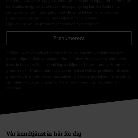
om deras produkter. Jag godkänner att mina personuppgifter kommer att
behandlas enligt deras
Datasekretesspolicy
. Jag kan återkalla mitt
samtycke när som helst genom att klicka på länken för att avsluta
prenumeration som finns med i alla EMP:s nyhetsbrev.
Här
kan jag avsluta prenumerationen på nyhetsbrevet.
Prenumerera
*Gäller i 4 veckor och gäller endast online. Kan inte kombineras med
andra erbjudanden/kampanjer. Aktuell rabatt dras av när rabattkoden
löses in i kassan. Gäller ej vid köp av biljetter, böcker, media, Rammstein-
produkter, (Till) Lindemann,-produkter, Böhse Onklez-produkter, Broilers-
produkter, Die Toten Hosen-produkter, Die Ärzte-produkter, Feine Sahne
Fischfilet-produkter, presentkort eller varor vars pris inkluderar en
donation.
Vår kundtjänst är här för dig