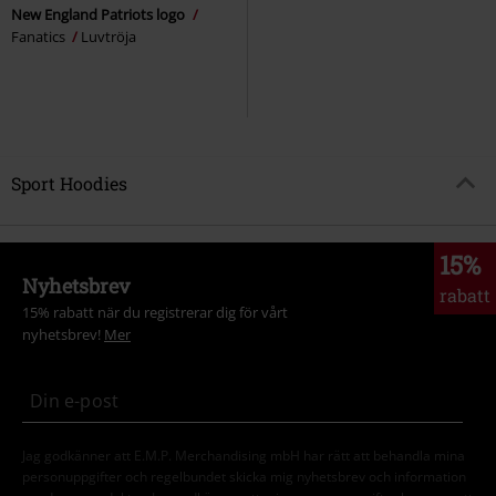
New England Patriots logo
Fanatics
Luvtröja
Sport Hoodies
15%
Nyhetsbrev
rabatt
15% rabatt när du registrerar dig för vårt
nyhetsbrev!
Mer
Jag godkänner att E.M.P. Merchandising mbH har rätt att behandla mina
personuppgifter och regelbundet skicka mig nyhetsbrev och information