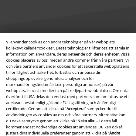
Juridisk information/Villkor
Vi använder cookies och andra teknologier på vår webbplats,
kollektivt kallade “cookies". Dessa teknologier tillåter oss att samla in
Villkor
information om användare, deras beteende och deras enheter. Vissa
cookies placeras av oss, medan andra kommer från våra partners. Vi
och våra partners använder cookies för att säkerställa webbplatsens
Om oss
tillförlitlighet och säkerhet, förbättra och anpassa din
shoppingupplevelse, genomföra analyser och för
Ladda ner villkoren
marknadsföringsändamål (t.ex. personliga annonser) på vår
webbplats, i sociala medier och på tredjepartswebbplatser. Om data
Avfallshantering och miljöskydd
överförs till USA delas den endast med partners som omfattas av ett
adekvansbeslut enligt gällande EU-lagstiftning och är lämpligt
Försäkran om överensstämmelse
certifierade. Genom att klicka på “
Acceptera
” samtycker du till
användningen av cookies av oss och våra partners. Alternativt kan
du neka samtycke genom att klicka på “
Neka alla
” – i detta fall
Information om tillgänglighet
kommer endast nödvändiga cookies att användas. Du kan också
justera dina individuella preferenser genom att klicka på “
Ändra
Inställningar för cookies