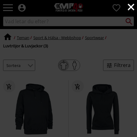
×
EMP
0
-
Musik,
Sök
Sök
Film,
i
TV
katalogen
&
Teman
Sport & Hälsa - Webbshop
Sportwear
Spelmerch
Luvtröjor & Luvjackor (3)
-
Alternativt
Mode
Filtrera