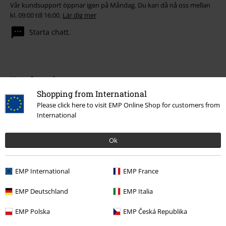
Vår kundsupport öppnar igen på Måndag. Du kan då nå oss mellan
kl. 09:00 till 16:00.
Lär dig mer
Starta chatt.
Kundservice
Shopping from International
Hjälp
Please click here to visit EMP Online Shop for customers from
International
Returpolicy
Ok
Returnera en vara
Generell storleksguide
EMP International
EMP France
Avsluta mitt BSC-medlemskap
EMP Deutschland
EMP Italia
Betalningsmetod
EMP Polska
EMP Česká Republika