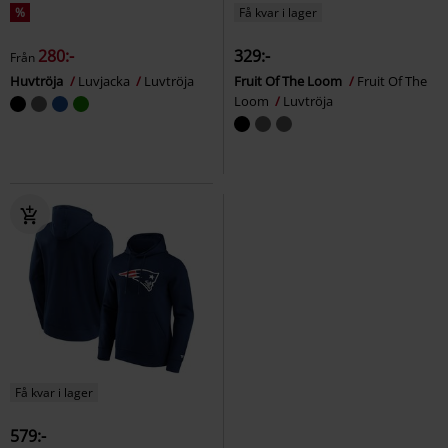
%
Få kvar i lager
280:-
329:-
Från
Huvtröja
Luvjacka
Luvtröja
Fruit Of The Loom
Fruit Of The
Loom
Luvtröja
Få kvar i lager
579:-