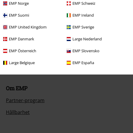
EMP Norge
EMP Schweiz
Dina erbjudanden
EMP Suomi
EMP Ireland
Tävlingar
EMP United Kingdom
EMP Sverige
Beställ EMP-presentkort
EMP Danmark
Large Nederland
Studentrabatt
EMP Österreich
EMP Slovensko
EMP Backstage Club
Large Belgique
EMP España
Om EMP
Partner-program
Hållbarhet