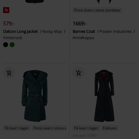
%
Finns även i stora storlekar
579:-
1669:-
Dalcon Long Jacket
Noisy May
Barnes Coat
Poizen Industries
Vinterrock
Armékappa
Få kvar i lager
Finns även i stora storlekar
Få kvar i lager
Exklusiv
rek-pris
1699:-