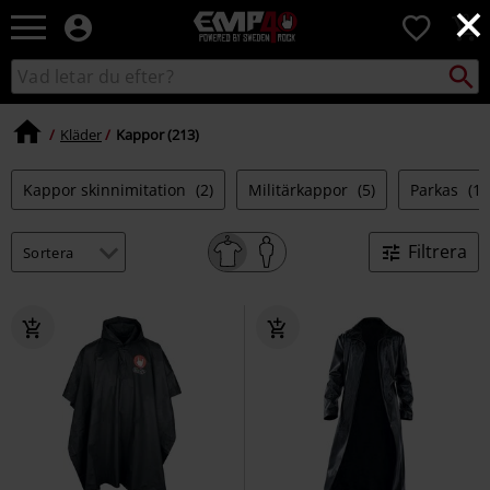
×
EMP
0
-
Musik,
Sök
Sök
Film,
i
TV
katalogen
&
Kläder
Kappor (213)
Spelmerch
-
Kappor skinnimitation
(2)
Militärkappor
(5)
Parkas
(18
Alternativt
Mode
Filtrera