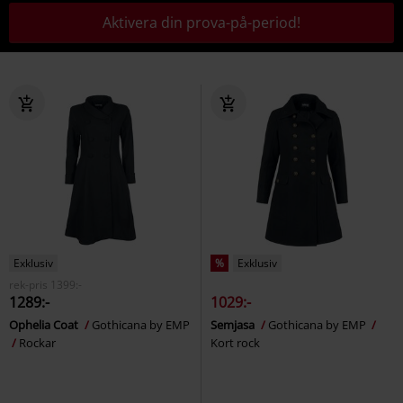
Aktivera din prova-på-period!
Exklusiv
%
Exklusiv
rek-pris
1399:-
1289:-
1029:-
Ophelia Coat
Gothicana by EMP
Semjasa
Gothicana by EMP
Rockar
Kort rock