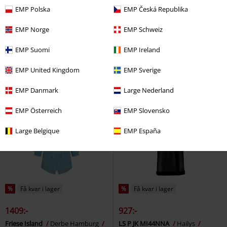
EMP Polska
EMP Česká Republika
1479:-
899:-
EMP Norge
EMP Schweiz
PULSET MATT
Khujo
ONLMONTANA LIFE PUFFER
Vinterrock
JACKET NOOS OTW
Only
EMP Suomi
EMP Ireland
Rockar
EMP United Kingdom
EMP Sverige
EMP Danmark
Large Nederland
EMP Österreich
EMP Slovensko
Large Belgique
EMP España
%
Få kvar i lager
%
Få kvar i lager
1409:-
927:-
Friese Island
Derbe Hamburg
LS P JK MI44NNA
Hailys