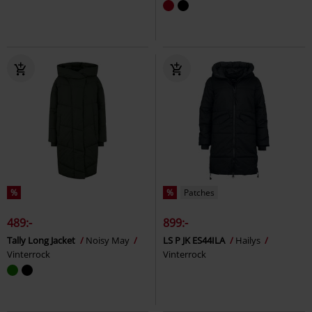
%
%
Patches
489:-
899:-
Tally Long Jacket
Noisy May
LS P JK ES44ILA
Hailys
Vinterrock
Vinterrock