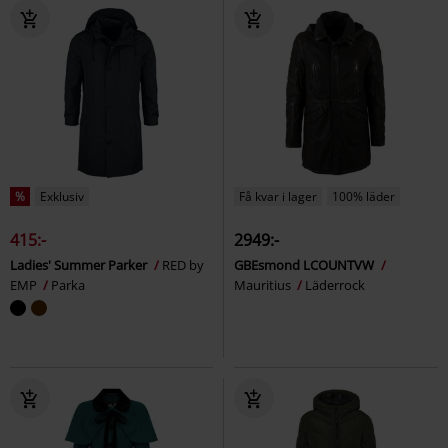
%
Exklusiv
Få kvar i lager
100% läder
415:-
2949:-
Ladies' Summer Parker
RED by
GBEsmond LCOUNTVW
EMP
Parka
Mauritius
Läderrock