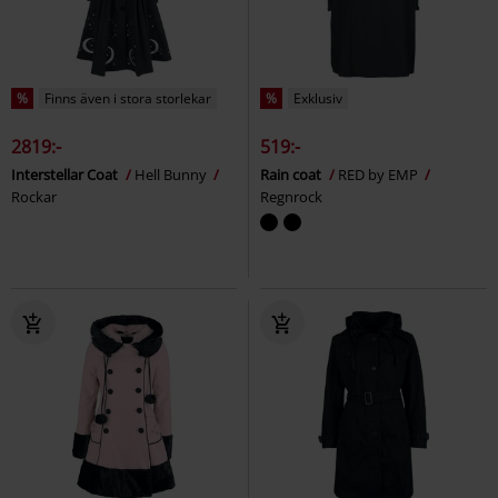
%
Finns även i stora storlekar
%
Exklusiv
2819:-
519:-
Interstellar Coat
Hell Bunny
Rain coat
RED by EMP
Rockar
Regnrock