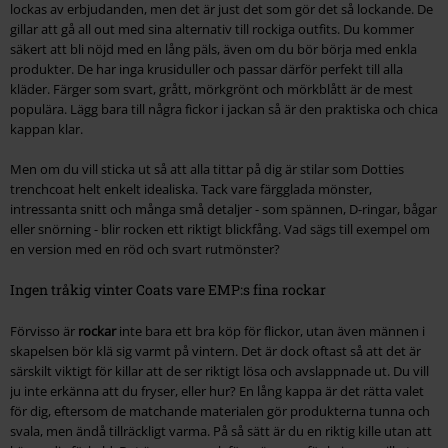
lockas av erbjudanden, men det är just det som gör det så lockande. De
gillar att gå all out med sina alternativ till rockiga outfits. Du kommer
säkert att bli nöjd med en lång päls, även om du bör börja med enkla
produkter. De har inga krusiduller och passar därför perfekt till alla
kläder. Färger som svart, grått, mörkgrönt och mörkblått är de mest
populära. Lägg bara till några fickor i jackan så är den praktiska och chica
kappan klar.
Men om du vill sticka ut så att alla tittar på dig är stilar som Dotties
trenchcoat helt enkelt idealiska. Tack vare färgglada mönster,
intressanta snitt och många små detaljer - som spännen, D-ringar, bågar
eller snörning - blir rocken ett riktigt blickfång. Vad sägs till exempel om
en version med en röd och svart rutmönster?
Ingen tråkig vinter Coats vare EMP:s fina rockar
Förvisso är
rockar
inte bara ett bra köp för flickor, utan även männen i
skapelsen bör klä sig varmt på vintern. Det är dock oftast så att det är
särskilt viktigt för killar att de ser riktigt lösa och avslappnade ut. Du vill
ju inte erkänna att du fryser, eller hur? En lång kappa är det rätta valet
för dig, eftersom de matchande materialen gör produkterna tunna och
svala, men ändå tillräckligt varma. På så sätt är du en riktig kille utan att