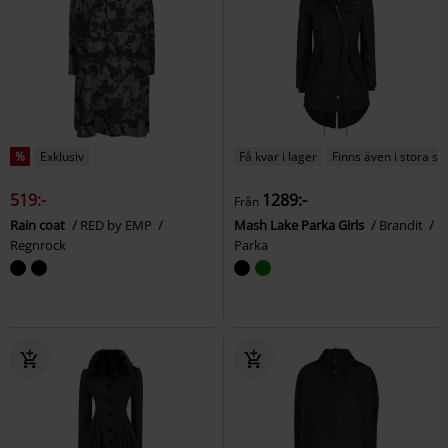
%
Exklusiv
Få kvar i lager
Finns även i stora st
519:-
1289:-
Från
Rain coat
RED by EMP
Mash Lake Parka Girls
Brandit
Regnrock
Parka