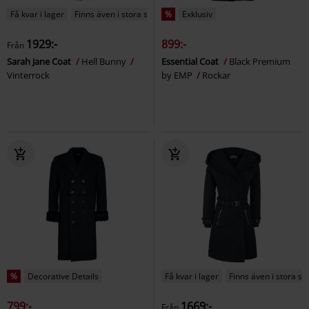
Få kvar i lager
Finns även i stora storlekar
%
Exklusiv
1929:-
899:-
Från
Sarah Jane Coat
Hell Bunny
Essential Coat
Black Premium
Vinterrock
by EMP
Rockar
%
Decorative Details
Få kvar i lager
Finns även i stora st
799:-
1669:-
Från