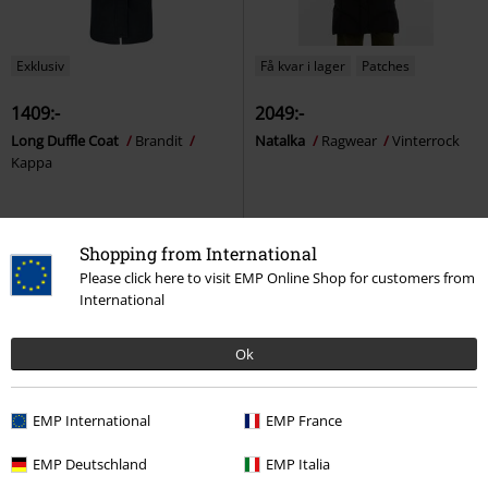
Exklusiv
Få kvar i lager
Patches
1409:-
2049:-
Long Duffle Coat
Brandit
Natalka
Ragwear
Vinterrock
Kappa
Shopping from International
Please click here to visit EMP Online Shop for customers from
International
Ok
EMP International
EMP France
EMP Deutschland
EMP Italia
%
Patches
Få kvar i lager