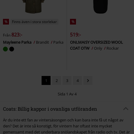
%
Finns även i stora storlekar
%
823:-
519:-
Från
Mayleene Parka
Brandit
Parka
ONLMAISY OVERSIZED WOOL
COAT OTW
Only
Rockar
1
2
3
4
Sida 1 Av 4
Coats: Billig kappor i ovanliga utföranden
Är du inte ett fan av vintersäsongen och kan bara inte få ut något av
den? Det är inte så konstigt, för vintern har oftast inte mycket
gemensamt med det underbara snölandskapet från radio och tv. Det är