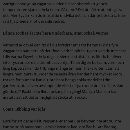
vanligtvis snöigt på vägarna, vinden blåser obarmhärtigt och
temperaturen sjunker hela tiden. Gå ut nu? Det är bättre att inte göra
det. Men tyvärr kan du inte alltid undvika det, och därför bör du ta fram
rätt hjälpmedel mot det usla vädret.
Långa rockar är inte bara underbara, utan också varma!
Vintertid är också den tid då du föredrar att sitta hemma i dina fyra
väggar och bara titta på det "fina" vädret inifrån. Tyvärr kan du inte sitta
i din varma lägenhet hela dagen. Men misströsta inte, för du behöver
inte frysa under dina utomhusäventyr. Ta på dig en bekväm, varm och
lång kappa så kan du tillbringa många timmar i friska luften utan att
längta hem. Särskilt under de senaste åren har det hänt mycket inom
rockar
, för numera kan du inte bara hänga enkla modeller i din
garderob, utan även avslappnade eller tjusiga rockar är ett måste. Vad
gör du då? Exakt, köp flera rockar på en gång! Marilyn Manson har i
åratal visat att det är möjligt att sticka ut i rockar.
Coats: Bibbing var igår
Bara för att det är kallt, regnar eller snöar ute betyder inte att du inte
kan se ut på bästa sätt. Särskilt kvinnor kan inte låta bli att låta sig