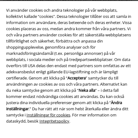
oändlighet.
Vi använder cookies och andra teknologier på vår webbplats,
kollektivt kallade “cookies". Dessa teknologier tillåter oss att samla in
15%
information om användare, deras beteende och deras enheter. Vissa
Nyhetsbrev
cookies placeras av oss, medan andra kommer från våra partners. Vi
rabatt
och våra partners använder cookies för att säkerställa webbplatsens
15% rabatt när du registrerar dig för vårt
tillförlitlighet och säkerhet, förbättra och anpassa din
nyhetsbrev!
Mer
shoppingupplevelse, genomföra analyser och för
marknadsföringsändamål (t.ex. personliga annonser) på vår
webbplats, i sociala medier och på tredjepartswebbplatser. Om data
överförs till USA delas den endast med partners som omfattas av ett
adekvansbeslut enligt gällande EU-lagstiftning och är lämpligt
Jag godkänner att E.M.P. Merchandising mbH har rätt att behandla mina
certifierade. Genom att klicka på “
Acceptera
” samtycker du till
personuppgifter och regelbundet skicka mig nyhetsbrev och information
användningen av cookies av oss och våra partners. Alternativt kan
om deras produkter. Jag godkänner att mina personuppgifter kommer att
du neka samtycke genom att klicka på “
Neka alla
” – i detta fall
behandlas enligt deras
Datasekretesspolicy
. Jag kan återkalla mitt
kommer endast nödvändiga cookies att användas. Du kan också
samtycke när som helst genom att klicka på länken för att avsluta
justera dina individuella preferenser genom att klicka på “
Ändra
prenumeration som finns med i alla EMP:s nyhetsbrev.
inställningar
.” Du har rätt att när som helst återkalla eller ändra ditt
Här
kan jag avsluta prenumerationen på nyhetsbrevet.
samtycke i
Inställningar för cookies
. För mer information om
dataskydd, besök
Integritetspolicy
.
Prenumerera