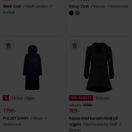
Black Coat
H&R London
Decay Coat
Vixxsin
Vinterrock
Rockar
%
Få kvar i lager
30% RABATT
Exklusiv
rek-pris
1099:-
1799:-
769:-
PULSET SHINY
Khujo
Kappa med korsettdetalj på
Vinterrock
ryggen
Gothicana by EMP
Rockar