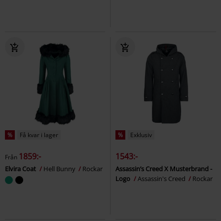
%
Få kvar i lager
%
Exklusiv
1859:-
1543:-
Från
Elvira Coat
Hell Bunny
Rockar
Assassin’s Creed X Musterbrand -
Logo
Assassin's Creed
Rockar