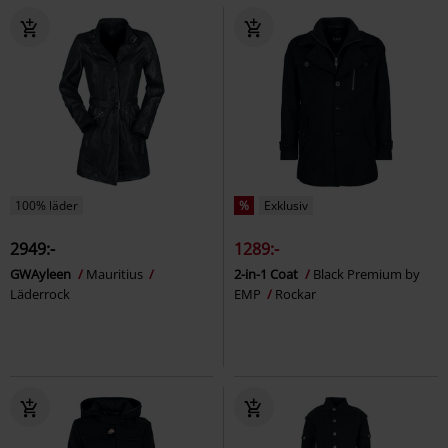
100% läder
%
Exklusiv
2949:-
1289:-
GWAyleen
Mauritius
2-in-1 Coat
Black Premium by
Läderrock
EMP
Rockar