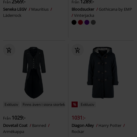
2569:-
1289:-
Från
Från
Seneka LEGV
Mauritius
Bloodsucker
Gothicana by EMP
Läderrock
Vinterjacka
Exklusiv
Finns även i stora storlekar
%
Exklusiv
1029:-
1031:-
Från
Dovetail Coat
Banned
Diagon Alley
Harry Potter
Armékappa
Rockar