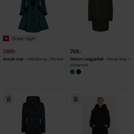
%
Få kvar i lager
2309:-
769:-
Anouk coat
Hell Bunny
Rockar
Dalcon Long Jacket
Noisy May
Vinterrock