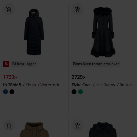
%
Få kvar i lager
Finns även i stora storlekar
1799:-
2729:-
INGRAM5
Khujo
Vinterrock
Elvira Coat
Hell Bunny
Rockar