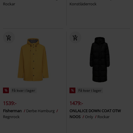
Rockar
Konstläderrock
%
Få kvar i lager
%
Få kvar i lager
1539:-
1479:-
Fisherman
Derbe Hamburg
ONLALICE DOWN COAT OTW
Regnrock
NOOS
Only
Rockar