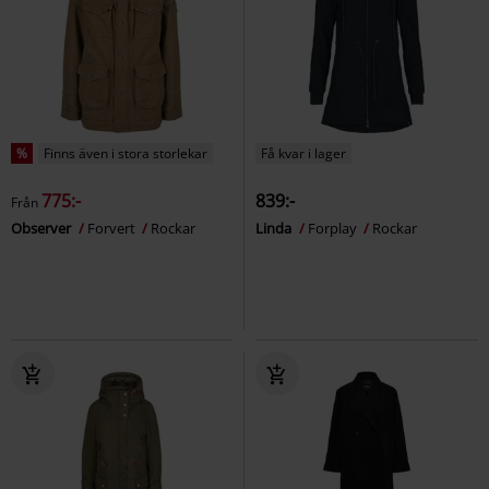
%
Finns även i stora storlekar
Få kvar i lager
775:-
839:-
Från
Observer
Forvert
Rockar
Linda
Forplay
Rockar