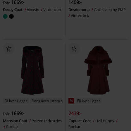
1669:-
1409:-
Från
Decay Coat
Vixxsin
Vinterrock
Desdemona
Gothicana by EMP
Vinterrock
Få kvar i lager
Finns även i stora storlekar
%
Få kvar i lager
1669:-
2439:-
Från
Mansion Coat
Poizen Industries
Capulet Coat
Hell Bunny
Rockar
Rockar