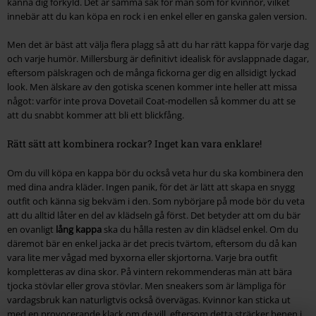
känna dig förkyld. Det är samma sak för män som för kvinnor, vilket
innebär att du kan köpa en rock i en enkel eller en ganska galen version.
Men det är bäst att välja flera plagg så att du har rätt kappa för varje dag
och varje humör. Millersburg är definitivt idealisk för avslappnade dagar,
eftersom pälskragen och de många fickorna ger dig en allsidigt lyckad
look. Men älskare av den gotiska scenen kommer inte heller att missa
något: varför inte prova Dovetail Coat-modellen så kommer du att se
att du snabbt kommer att bli ett blickfång.
Rätt sätt att kombinera rockar? Inget kan vara enklare!
Om du vill köpa en kappa bör du också veta hur du ska kombinera den
med dina andra kläder. Ingen panik, för det är lätt att skapa en snygg
outfit och känna sig bekväm i den. Som nybörjare på mode bör du veta
att du alltid låter en del av klädseln gå först. Det betyder att om du bär
en ovanligt
lång kappa
ska du hålla resten av din klädsel enkel. Om du
däremot bär en enkel jacka är det precis tvärtom, eftersom du då kan
vara lite mer vågad med byxorna eller skjortorna. Varje bra outfit
kompletteras av dina skor. På vintern rekommenderas män att bära
tjocka stövlar eller grova stövlar. Men sneakers som är lämpliga för
vardagsbruk kan naturligtvis också övervägas. Kvinnor kan sticka ut
med en provocerande klack om de vill, eftersom detta sträcker benen i