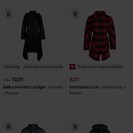
Snörning
Finns även i stora storlekar
%
Finns även i stora storlekar
1029:-
927:-
Från
Bailica Hooded Cardigan
Vixxsin
Manhattan Coat
Hell Bunny
Rockar
Rockar