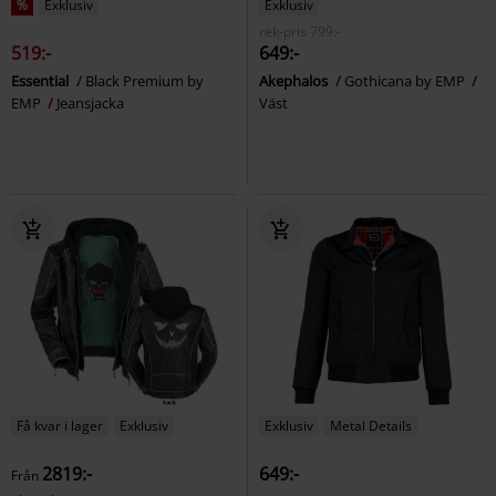
%
Exklusiv
Exklusiv
rek-pris
799:-
519:-
649:-
Essential
Black Premium by
Akephalos
Gothicana by EMP
EMP
Jeansjacka
Väst
Få kvar i lager
Exklusiv
Exklusiv
Metal Details
2819:-
649:-
Från