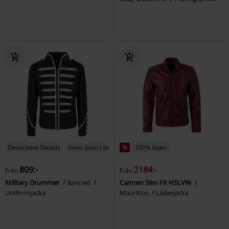
Decorative Details
Finns även i stora storlekar
%
100% läder
809:-
2184:-
Från
Från
Military Drummer
Banned
Camren Slim Fit NSLVW
Uniformjacka
Mauritius
Läderjacka