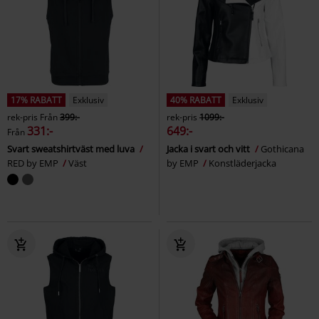
17% RABATT
Exklusiv
40% RABATT
Exklusiv
rek-pris
Från
399:-
rek-pris
1099:-
331:-
649:-
Från
Svart sweatshirtväst med luva
Jacka i svart och vitt
Gothicana
RED by EMP
Väst
by EMP
Konstläderjacka