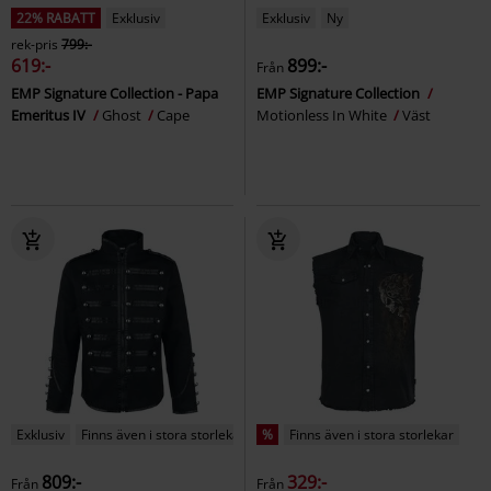
22% RABATT
Exklusiv
Exklusiv
Ny
rek-pris
799:-
619:-
899:-
Från
EMP Signature Collection - Papa
EMP Signature Collection
Emeritus IV
Ghost
Cape
Motionless In White
Väst
Exklusiv
Finns även i stora storlekar
%
Finns även i stora storlekar
809:-
329:-
Från
Från