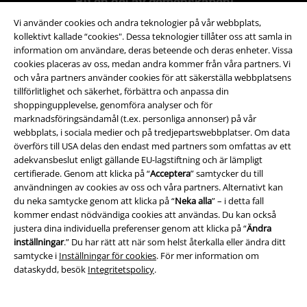
Bli en del av gemenskapen!
Vi använder cookies och andra teknologier på vår webbplats,
kollektivt kallade “cookies". Dessa teknologier tillåter oss att samla in
information om användare, deras beteende och deras enheter. Vissa
cookies placeras av oss, medan andra kommer från våra partners. Vi
och våra partners använder cookies för att säkerställa webbplatsens
tillförlitlighet och säkerhet, förbättra och anpassa din
shoppingupplevelse, genomföra analyser och för
marknadsföringsändamål (t.ex. personliga annonser) på vår
webbplats, i sociala medier och på tredjepartswebbplatser. Om data
Betalningsmetod
överförs till USA delas den endast med partners som omfattas av ett
adekvansbeslut enligt gällande EU-lagstiftning och är lämpligt
certifierade. Genom att klicka på “
Acceptera
” samtycker du till
användningen av cookies av oss och våra partners. Alternativt kan
du neka samtycke genom att klicka på “
Neka alla
” – i detta fall
kommer endast nödvändiga cookies att användas. Du kan också
justera dina individuella preferenser genom att klicka på “
Ändra
Frakt
inställningar
.” Du har rätt att när som helst återkalla eller ändra ditt
samtycke i
Inställningar för cookies
. För mer information om
dataskydd, besök
Integritetspolicy
.