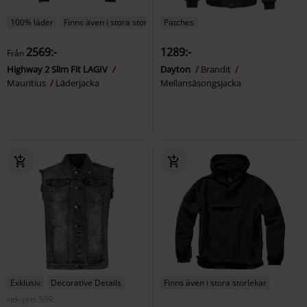
100% läder
Finns även i stora storlekar
Patches
2569:-
1289:-
Från
Highway 2 Slim Fit LAGIV
Dayton
Brandit
Mauritius
Läderjacka
Mellansäsongsjacka
Exklusiv
Decorative Details
Finns även i stora storlekar
rek-pris
599:-