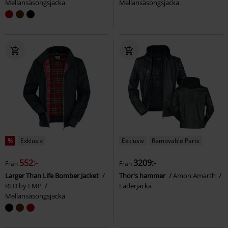
Mellansäsongsjacka
Mellansäsongsjacka
%
Exklusiv
Exklusiv
Removable Parts
552:-
3209:-
Från
Från
Larger Than Life Bomber Jacket
Thor's hammer
Amon Amarth
RED by EMP
Läderjacka
Mellansäsongsjacka