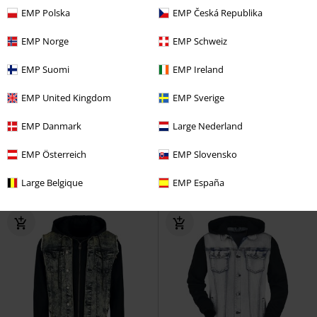
EMP Polska
EMP Česká Republika
EMP Norge
EMP Schweiz
EMP Suomi
EMP Ireland
Exklusiv
Metal Details
EMP United Kingdom
EMP Sverige
519:-
1289:-
Från
EMP Danmark
Large Nederland
Debra Black Wash Denim Jacket
Bloodsucker
Gothicana by EMP
Noisy May
Jeansjacka
Vinterjacka
EMP Österreich
EMP Slovensko
Large Belgique
EMP España