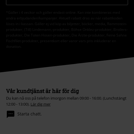
*Gäller i 4 veckor och gäller endast online. Kan inte kombineras med
andra erbjudanden/kampanjer. Aktuell rabatt dras av när rabattkoden
löses in i kassan. Gäller ej vid köp av biljetter, böcker, media, Rammstein-
produkter, (Till) Lindemann,-produkter, Böhse Onklez-produkter, Broilers-
produkter, Die Toten Hosen-produkter, Die Ärzte-produkter, Feine Sahne
Fischfilet-produkter, presentkort eller varor vars pris inkluderar en
donation.
Vår kundtjänst är här för dig
Du kan nå oss på telefon imorgon mellan 09:00 - 16:00. (Lunchstängt
12:00 - 13:00).
Lär dig mer
Starta chatt.