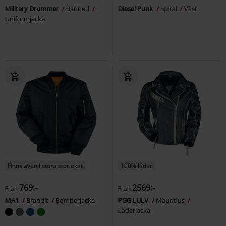
Military Drummer
Banned
Diesel Punk
Spiral
Väst
Uniformjacka
Finns även i stora storlekar
100% läder
769:-
2569:-
Från
Från
MA1
Brandit
Bomberjacka
PGG LULV
Mauritius
Läderjacka