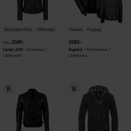
Removable Parts
100% läder
Exklusiv
Prägling
2049:-
3589:-
Från
Cacey LEGV
Mauritius
England
Motörhead
Läderjacka
Läderjacka