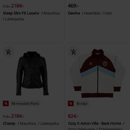
2184:-
469:-
Från
Steep Slim Fit Lasanv
Mauritius
Devina
Heartless
Väst
Läderjacka
%
Removable Parts
%
Brodyr
2184:-
824:-
Från
Chasey
Mauritius
Läderjacka
Ozzy X Aston Villa - Back Home
Ozzy Osbourne
Träningsjacka