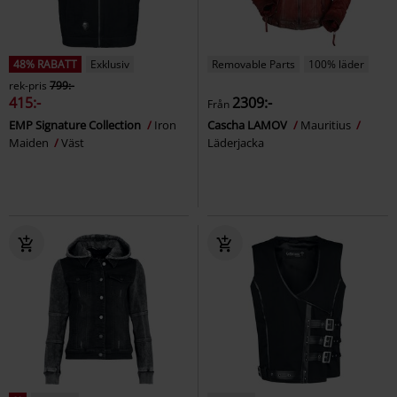
48% RABATT
Exklusiv
Removable Parts
100% läder
rek-pris
799:-
415:-
2309:-
Från
EMP Signature Collection
Iron
Cascha LAMOV
Mauritius
Maiden
Väst
Läderjacka