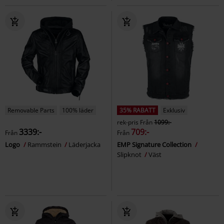
Removable Parts
100% läder
35% RABATT
Exklusiv
rek-pris
Från
1099:-
3339:-
709:-
Från
Från
Logo
Rammstein
Läderjacka
EMP Signature Collection
Slipknot
Väst