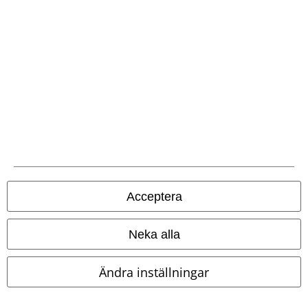
EMP-appen
Ladda ner EMP-appen nu och ta del av många fördelar!
A Warner Music Group Company
Acceptera
Neka alla
Ändra inställningar