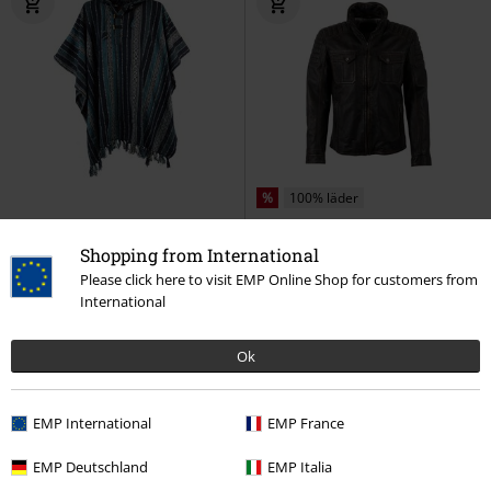
%
100% läder
489:-
2184:-
Shopping from International
Hippie
Guru-Shop
Cardigan
Randall NSLROV
Mauritius
Please click here to visit EMP Online Shop for customers from
Läderjacka
International
Ok
EMP International
EMP France
EMP Deutschland
EMP Italia