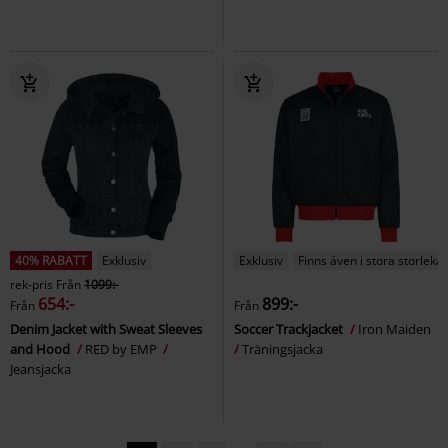
40% RABATT
Exklusiv
Exklusiv
Finns även i stora storlekar
rek-pris
Från
1099:-
654:-
899:-
Från
Från
Denim Jacket with Sweat Sleeves
Soccer Trackjacket
Iron Maiden
and Hood
RED by EMP
Träningsjacka
Jeansjacka