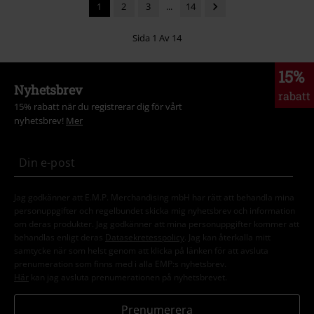
1
2
3
...
14
Sida 1 Av 14
15%
Nyhetsbrev
rabatt
15% rabatt när du registrerar dig för vårt
nyhetsbrev!
Mer
Jag godkänner att E.M.P. Merchandising mbH har rätt att behandla mina
personuppgifter och regelbundet skicka mig nyhetsbrev och information
om deras produkter. Jag godkänner att mina personuppgifter kommer att
behandlas enligt deras
Datasekretesspolicy
. Jag kan återkalla mitt
samtycke när som helst genom att klicka på länken för att avsluta
prenumeration som finns med i alla EMP:s nyhetsbrev.
Här
kan jag avsluta prenumerationen på nyhetsbrevet.
Prenumerera