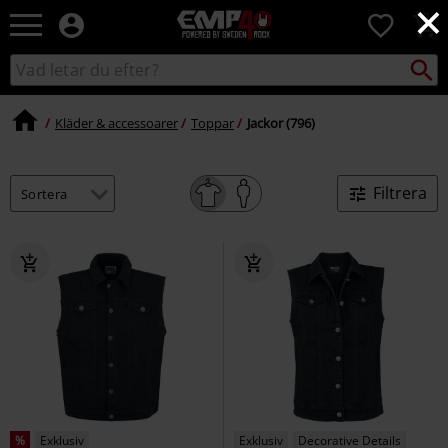
×
EMP
0
-
Musik,
Sök
Sök
Film,
i
TV
katalogen
&
Kläder & accessoarer
Toppar
Jackor (796)
Spelmerch
-
Alternativt
Filtrera
Mode
%
Exklusiv
Exklusiv
Decorative Details