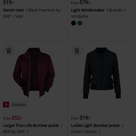
519:-
579:-
Från
Denim Vest
Black Premium by
Light Windbreaker
Brandit
EMP
Väst
Vindjacka
%
Exklusiv
552:-
519:-
Från
Från
Larger Than Life Bomber Jacket
Ladies Light Bomber Jacket
RED by EMP
Urban Classics