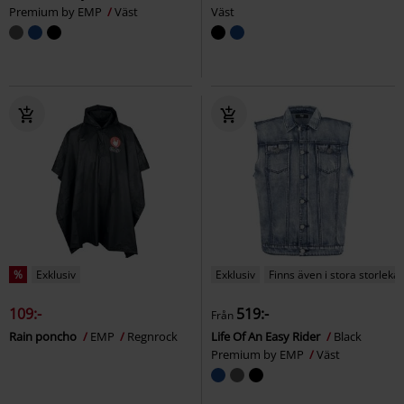
Premium by EMP
Väst
Väst
%
Exklusiv
Exklusiv
Finns även i stora storlekar
109:-
519:-
Från
Rain poncho
EMP
Regnrock
Life Of An Easy Rider
Black
Premium by EMP
Väst