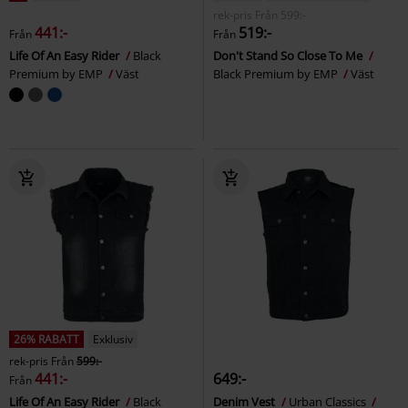
rek-pris
Från
599:-
441:-
519:-
Från
Från
Life Of An Easy Rider
Black
Don't Stand So Close To Me
Premium by EMP
Väst
Black Premium by EMP
Väst
26% RABATT
Exklusiv
rek-pris
Från
599:-
441:-
649:-
Från
Life Of An Easy Rider
Black
Denim Vest
Urban Classics