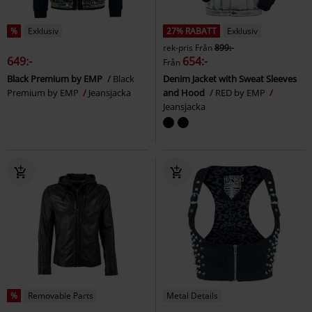
%
Exklusiv
27% RABATT
Exklusiv
rek-pris
Från
899:-
649:-
654:-
Från
Black Premium by EMP
Black
Denim Jacket with Sweat Sleeves
Premium by EMP
Jeansjacka
and Hood
RED by EMP
Jeansjacka
%
Removable Parts
Metal Details