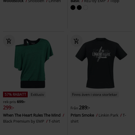
Woodstock
Snobben
Linnen
Basic
RED by EMP
Topp
57% RABATT
Exklusiv
Finns även i stora storlekar
rek-pris
699:-
299:-
289:-
Från
When The Heart Rules The Mind
Prism Smoke
Linkin Park
T-
Black Premium by EMP
T-shirt
shirt