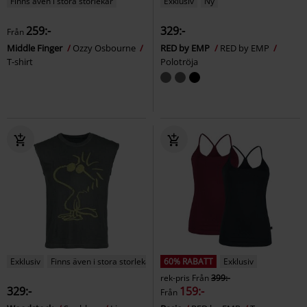
Finns även i stora storlekar
Exklusiv
Ny
259:-
329:-
Från
Middle Finger
Ozzy Osbourne
RED by EMP
RED by EMP
T-shirt
Polotröja
Exklusiv
Finns även i stora storlekar
60% RABATT
Exklusiv
rek-pris
Från
399:-
329:-
159:-
Från