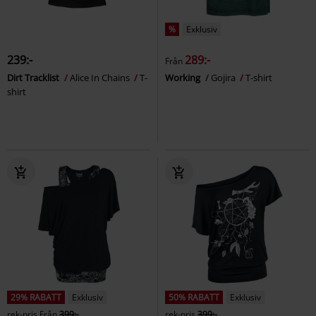
%
Exklusiv
239:-
289:-
Från
Dirt Tracklist
Alice In Chains
T-
Working
Gojira
T-shirt
shirt
29% RABATT
Exklusiv
50% RABATT
Exklusiv
rek-pris
Från
399:-
rek-pris
399:-