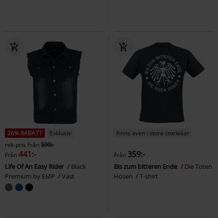
26% RABATT
Exklusiv
Finns även i stora storlekar
rek-pris
Från
599:-
441:-
359:-
Från
Från
Life Of An Easy Rider
Black
Bis zum bitteren Ende
Die Toten
Premium by EMP
Väst
Hosen
T-shirt