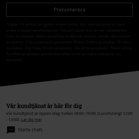
Prenumerera
*Gäller i 4 veckor och gäller endast online. Kan inte kombineras med
andra erbjudanden/kampanjer. Aktuell rabatt dras av när rabattkoden
löses in i kassan. Gäller ej vid köp av biljetter, böcker, media, Rammstein-
produkter, (Till) Lindemann,-produkter, Böhse Onklez-produkter, Broilers-
produkter, Die Toten Hosen-produkter, Die Ärzte-produkter, Feine Sahne
Fischfilet-produkter, presentkort eller varor vars pris inkluderar en
donation.
Vår kundtjänst är här för dig
Vår kundtjänst är öppen idag mellan 09:00 -16:00. (Lunchstängt 12:00
- 13:00).
Lär dig mer
Starta chatt.