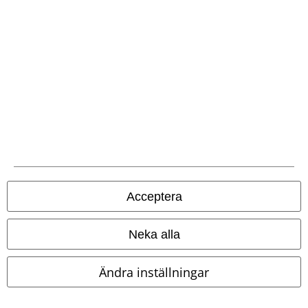
EMP-appen
Ladda ner EMP-appen nu och ta del av många fördelar!
A Warner Music Group Company
Acceptera
Neka alla
Ändra inställningar