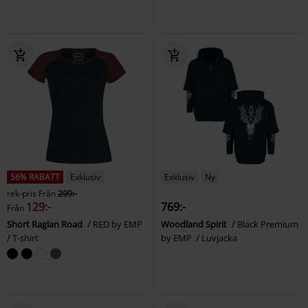
56% RABATT
Exklusiv
Exklusiv
Ny
rek-pris
Från
299:-
129:-
769:-
Från
Short Raglan Road
RED by EMP
Woodland Spirit
Black Premium
T-shirt
by EMP
Luvjacka