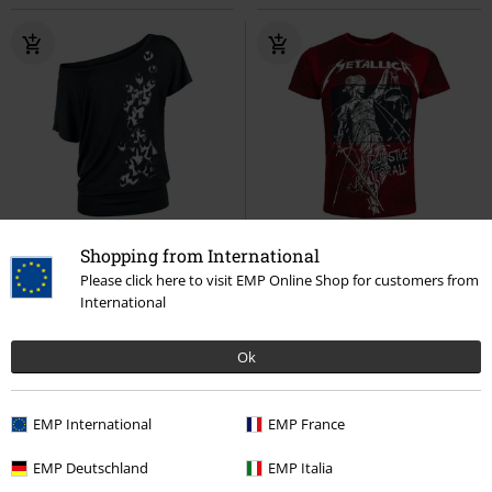
50% RABATT
Exklusiv
Exklusiv
Finns även i stora storlekar
Shopping from International
rek-pris
399:-
rek-pris
Från
499:-
Please click here to visit EMP Online Shop for customers from
199:-
389:-
Från
International
Can You Read My Mind
Full
EMP Signature Collection
Volume by EMP
T-shirt
Metallica
T-shirt
Ok
EMP International
EMP France
EMP Deutschland
EMP Italia