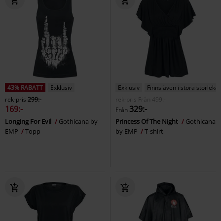
43% RABATT
Exklusiv
Exklusiv
Finns även i stora storlekar
rek-pris
299:-
rek-pris
Från
499:-
169:-
329:-
Från
Longing For Evil
Gothicana by
Princess Of The Night
Gothicana
EMP
Topp
by EMP
T-shirt