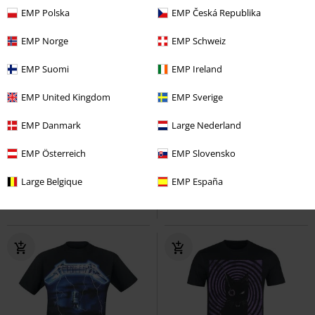
EMP Polska
EMP Česká Republika
EMP Norge
EMP Schweiz
EMP Suomi
EMP Ireland
EMP United Kingdom
EMP Sverige
%
Exklusiv
%
Finns även i stora storlekar
EMP Danmark
Large Nederland
169:-
709:-
T-shirt
EMP Österreich
Gothicana by EMP
T-
IMFC West Ham Jersey
EMP Slovensko
Iron
shirt
Maiden
Jersey
Large Belgique
EMP España