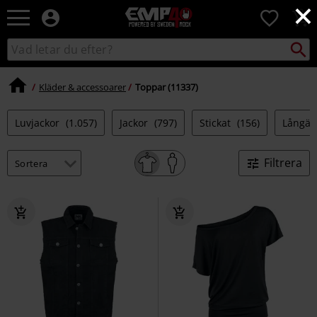
×
EMP
0
-
Musik,
Sök
Sök
Film,
i
TV
katalogen
&
Kläder & accessoarer
Toppar (11337)
Spelmerch
-
Luvjackor
(1.057)
Jackor
(797)
Stickat
(156)
Långär
Alternativt
Mode
Filtrera