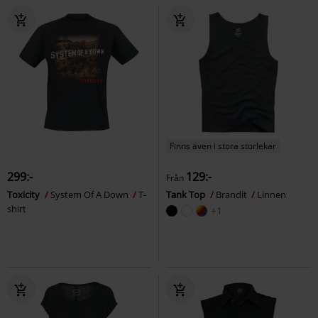
Finns även i stora storlekar
299:-
129:-
Från
Toxicity
System Of A Down
T-
Tank Top
Brandit
Linnen
shirt
+1