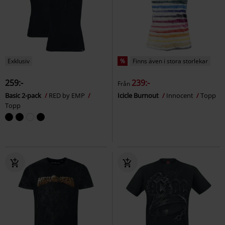
Exklusiv
%
Finns även i stora storlekar
259:-
239:-
Från
Basic 2-pack
RED by EMP
Icicle Burnout
Innocent
Topp
Topp