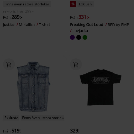
Finns även i stora storlekar
%
Exklusiv
rek-pris
Från
299:-
289:-
331:-
Från
Från
Justice
Metallica
T-shirt
Freaking Out Loud
RED by EMP
Luvjacka
Exklusiv
Finns även i stora storlekar
519:-
329:-
Från