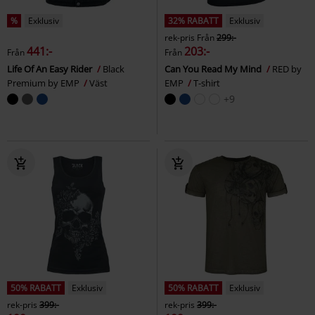
%
Exklusiv
32% RABATT
Exklusiv
rek-pris
Från
299:-
441:-
203:-
Från
Från
Life Of An Easy Rider
Black
Can You Read My Mind
RED by
Premium by EMP
Väst
EMP
T-shirt
+9
50% RABATT
Exklusiv
50% RABATT
Exklusiv
rek-pris
399:-
rek-pris
399:-