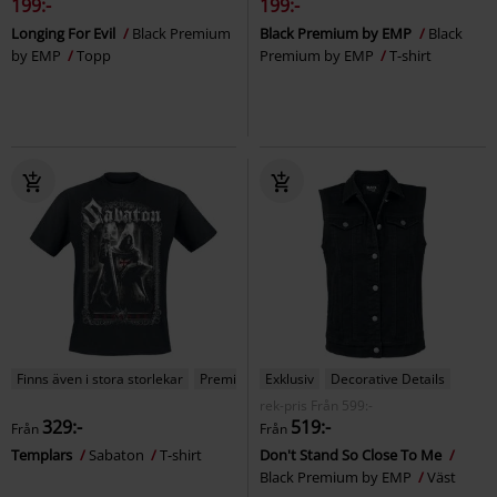
199:-
199:-
Longing For Evil
Black Premium
Black Premium by EMP
Black
by EMP
Topp
Premium by EMP
T-shirt
Finns även i stora storlekar
Premium
Exklusiv
Decorative Details
rek-pris
Från
599:-
329:-
519:-
Från
Från
Templars
Sabaton
T-shirt
Don't Stand So Close To Me
Black Premium by EMP
Väst