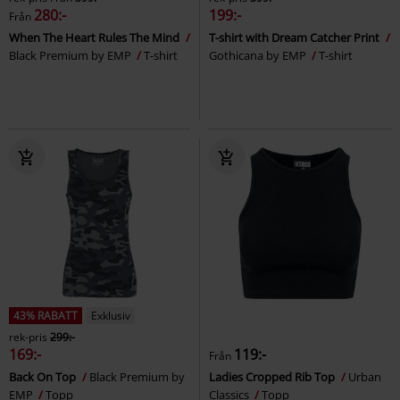
280:-
199:-
Från
When The Heart Rules The Mind
T-shirt with Dream Catcher Print
Black Premium by EMP
T-shirt
Gothicana by EMP
T-shirt
43% RABATT
Exklusiv
rek-pris
299:-
169:-
119:-
Från
Back On Top
Black Premium by
Ladies Cropped Rib Top
Urban
EMP
Topp
Classics
Topp