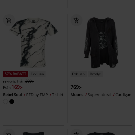
57% RABATT
Exklusiv
Exklusiv
Brodyr
rek-pris
Från
399:-
169:-
769:-
Från
Rebel Soul
RED by EMP
T-shirt
Moons
Supernatural
Cardigan