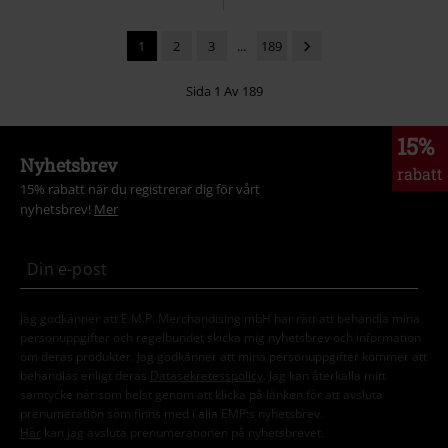
1
2
3
...
189
Sida 1 Av 189
15%
Nyhetsbrev
rabatt
15% rabatt när du registrerar dig för vårt
nyhetsbrev!
Mer
Jag godkänner att E.M.P. Merchandising mbH har rätt att behandla mina
personuppgifter och regelbundet skicka mig nyhetsbrev och information
om deras produkter. Jag godkänner att mina personuppgifter kommer att
behandlas enligt deras
Datasekretesspolicy
. Jag kan återkalla mitt
samtycke när som helst genom att klicka på länken för att avsluta
prenumeration som finns med i alla EMP:s nyhetsbrev.
Här
kan jag avsluta prenumerationen på nyhetsbrevet.