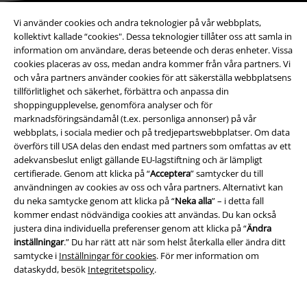
Vi använder cookies och andra teknologier på vår webbplats,
Bli en del av gemenskapen!
kollektivt kallade “cookies". Dessa teknologier tillåter oss att samla in
information om användare, deras beteende och deras enheter. Vissa
cookies placeras av oss, medan andra kommer från våra partners. Vi
och våra partners använder cookies för att säkerställa webbplatsens
tillförlitlighet och säkerhet, förbättra och anpassa din
shoppingupplevelse, genomföra analyser och för
marknadsföringsändamål (t.ex. personliga annonser) på vår
webbplats, i sociala medier och på tredjepartswebbplatser. Om data
överförs till USA delas den endast med partners som omfattas av ett
adekvansbeslut enligt gällande EU-lagstiftning och är lämpligt
Betalningsmetod
certifierade. Genom att klicka på “
Acceptera
” samtycker du till
användningen av cookies av oss och våra partners. Alternativt kan
du neka samtycke genom att klicka på “
Neka alla
” – i detta fall
kommer endast nödvändiga cookies att användas. Du kan också
justera dina individuella preferenser genom att klicka på “
Ändra
inställningar
.” Du har rätt att när som helst återkalla eller ändra ditt
Frakt
samtycke i
Inställningar för cookies
. För mer information om
dataskydd, besök
Integritetspolicy
.