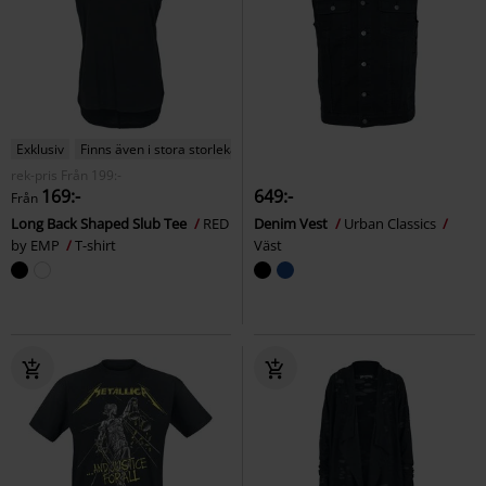
Exklusiv
Finns även i stora storlekar
rek-pris
Från
199:-
169:-
649:-
Från
Long Back Shaped Slub Tee
RED
Denim Vest
Urban Classics
by EMP
T-shirt
Väst