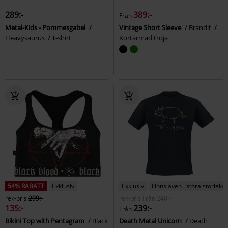
289:-
389:-
Från
Metal-Kids - Pommesgabel
Vintage Short Sleeve
Brandit
Heavysaurus
T-shirt
Kortärmad tröja
54% RABATT
Exklusiv
Exklusiv
Finns även i stora storlekar
rek-pris
299:-
rek-pris
Från
240:-
135:-
239:-
Från
Bikini Top with Pentagram
Black
Death Metal Unicorn
Death