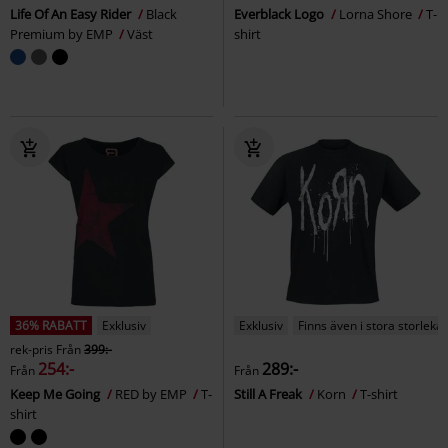
Life Of An Easy Rider
Black
Everblack Logo
Lorna Shore
T-
Premium by EMP
Väst
shirt
36% RABATT
Exklusiv
Exklusiv
Finns även i stora storlekar
rek-pris
Från
399:-
254:-
289:-
Från
Från
Keep Me Going
RED by EMP
T-
Still A Freak
Korn
T-shirt
shirt