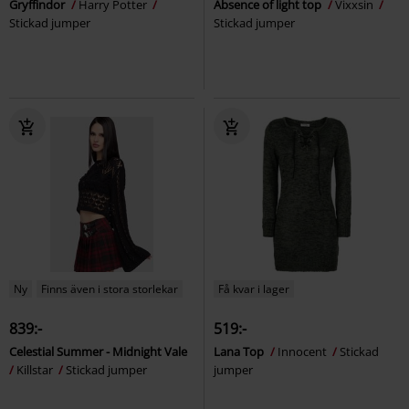
Gryffindor
Harry Potter
Absence of light top
Vixxsin
Stickad jumper
Stickad jumper
Ny
Finns även i stora storlekar
Få kvar i lager
839:-
519:-
Celestial Summer - Midnight Vale
Lana Top
Innocent
Stickad
Killstar
Stickad jumper
jumper