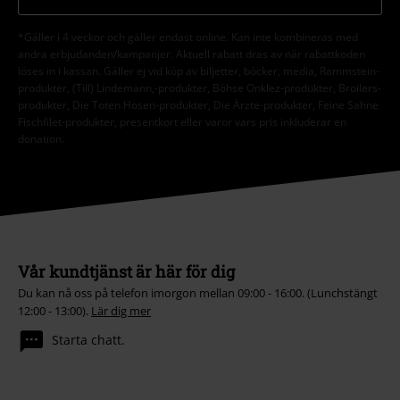
*Gäller i 4 veckor och gäller endast online. Kan inte kombineras med
andra erbjudanden/kampanjer. Aktuell rabatt dras av när rabattkoden
löses in i kassan. Gäller ej vid köp av biljetter, böcker, media, Rammstein-
produkter, (Till) Lindemann,-produkter, Böhse Onklez-produkter, Broilers-
produkter, Die Toten Hosen-produkter, Die Ärzte-produkter, Feine Sahne
Fischfilet-produkter, presentkort eller varor vars pris inkluderar en
donation.
Vår kundtjänst är här för dig
Du kan nå oss på telefon imorgon mellan 09:00 - 16:00. (Lunchstängt
12:00 - 13:00).
Lär dig mer
Starta chatt.