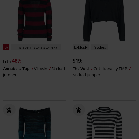
%
Finns även i stora storlekar
Exklusiv
Patches
487:-
519:-
Från
Annabella Top
Vixxsin
Stickad
The Void
Gothicana by EMP
jumper
Stickad jumper