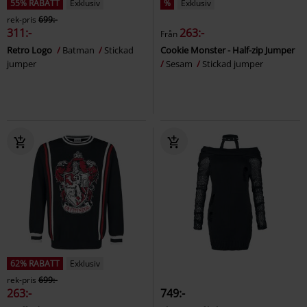
55% RABATT
Exklusiv
%
Exklusiv
rek-pris
699:-
311:-
263:-
Från
Retro Logo
Batman
Stickad
Cookie Monster - Half-zip Jumper
jumper
Sesam
Stickad jumper
62% RABATT
Exklusiv
rek-pris
699:-
263:-
749:-