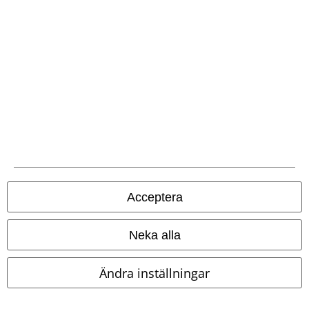
EMP-appen
Ladda ner EMP-appen nu och ta del av många fördelar!
A Warner Music Group Company
Acceptera
Neka alla
Ändra inställningar