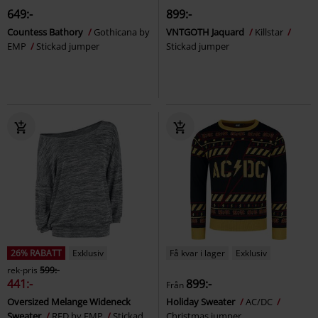
649:-
899:-
Countess Bathory
Gothicana by
VNTGOTH Jaquard
Killstar
EMP
Stickad jumper
Stickad jumper
26% RABATT
Exklusiv
Få kvar i lager
Exklusiv
rek-pris
599:-
441:-
899:-
Från
Oversized Melange Wideneck
Holiday Sweater
AC/DC
Sweater
RED by EMP
Stickad
Christmas jumper