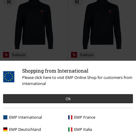
%
Exklusiv
%
Exklusiv
519:-
311:-
Från
Från
Shopping from International
Elmo
Sesam
Stickad jumper
Elmo - Half-zip Jumper
Sesam
Please click here to visit EMP Online Shop for customers from
Stickad jumper
International
Ok
EMP International
EMP France
EMP Deutschland
EMP Italia