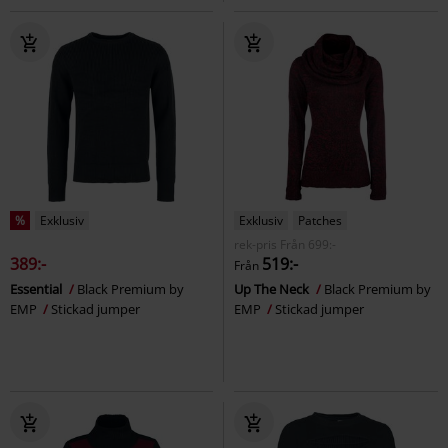
%
Exklusiv
Exklusiv
Patches
rek-pris
Från
699:-
389:-
519:-
Från
Essential
Black Premium by
Up The Neck
Black Premium by
EMP
Stickad jumper
EMP
Stickad jumper