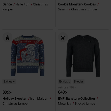
Dance
Nalle Puh
Christmas
Cookie Monster - Cookies
jumper
Sesam
Christmas jumper
Exklusiv
Exklusiv
Brodyr
rek-pris
799:-
899:-
649:-
Holiday Sweater
Iron Maiden
EMP Signature Collection
Christmas jumper
Metallica
Stickad jumper