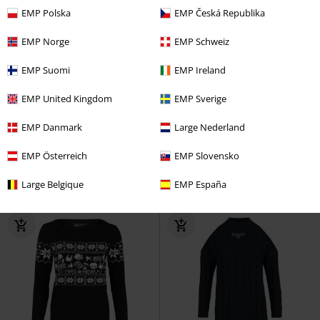
EMP Polska
EMP Česká Republika
EMP Norge
EMP Schweiz
EMP Suomi
EMP Ireland
%
Cut-Outs
Exklusiv
Finns även i stora storlekar
rek-pris
Från
799:-
EMP United Kingdom
EMP Sverige
449:-
769:-
Från
EMP Danmark
Large Nederland
Kara Vex Jumper
Banned
Walk Into Mordor
Sagan om
Stickad jumper
Ringen
Christmas jumper
EMP Österreich
EMP Slovensko
Large Belgique
EMP España