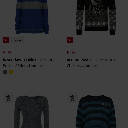
%
Brodyr
%
519:-
615:-
Ravenclaw - Quidditch
Harry
Venom 1988
Spider-Man
Potter
Stickad jumper
Christmas jumper