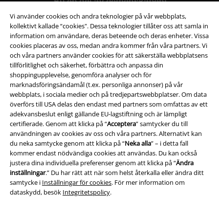
Bli en del av gemenskapen!
Vi använder cookies och andra teknologier på vår webbplats,
kollektivt kallade “cookies". Dessa teknologier tillåter oss att samla in
information om användare, deras beteende och deras enheter. Vissa
cookies placeras av oss, medan andra kommer från våra partners. Vi
och våra partners använder cookies för att säkerställa webbplatsens
tillförlitlighet och säkerhet, förbättra och anpassa din
shoppingupplevelse, genomföra analyser och för
marknadsföringsändamål (t.ex. personliga annonser) på vår
webbplats, i sociala medier och på tredjepartswebbplatser. Om data
Betalningsmetod
överförs till USA delas den endast med partners som omfattas av ett
adekvansbeslut enligt gällande EU-lagstiftning och är lämpligt
certifierade. Genom att klicka på “
Acceptera
” samtycker du till
användningen av cookies av oss och våra partners. Alternativt kan
du neka samtycke genom att klicka på “
Neka alla
” – i detta fall
kommer endast nödvändiga cookies att användas. Du kan också
justera dina individuella preferenser genom att klicka på “
Ändra
Frakt
inställningar
.” Du har rätt att när som helst återkalla eller ändra ditt
samtycke i
Inställningar för cookies
. För mer information om
dataskydd, besök
Integritetspolicy
.