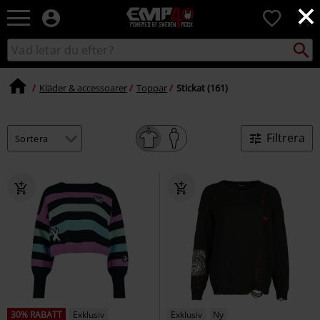
×
EMP
0
-
Musik,
Sök
Sök
Film,
i
TV
katalogen
&
Kläder & accessoarer
Toppar
Stickat (161)
Spelmerch
-
Alternativt
Filtrera
Mode
30% RABATT
Exklusiv
Exklusiv
Ny