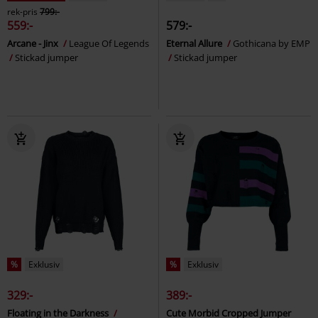
rek-pris
799:-
559:-
579:-
Arcane - Jinx
League Of Legends
Eternal Allure
Gothicana by EMP
Stickad jumper
Stickad jumper
%
Exklusiv
%
Exklusiv
329:-
389:-
Floating in the Darkness
Cute Morbid Cropped Jumper