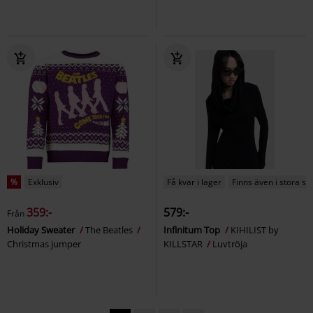
%
Exklusiv
Få kvar i lager
Finns även i stora st
359:-
579:-
Från
Holiday Sweater
The Beatles
Infinitum Top
KIHILIST by
Christmas jumper
KILLSTAR
Luvtröja