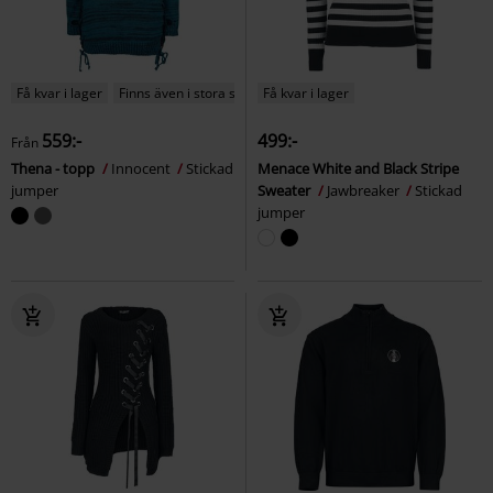
Få kvar i lager
Finns även i stora storlekar
Få kvar i lager
559:-
499:-
Från
Thena - topp
Innocent
Stickad
Menace White and Black Stripe
jumper
Sweater
Jawbreaker
Stickad
jumper