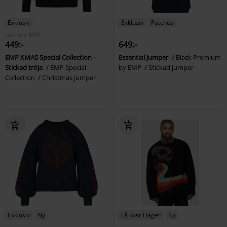
Exklusiv
Exklusiv
Patches
rek-pris
499:-
449:-
649:-
EMP XMAS Special Collection -
Essential Jumper
Black Premium
Stickad tröja
EMP Special
by EMP
Stickad jumper
Collection
Christmas jumper
Exklusiv
Ny
Få kvar i lager
Ny