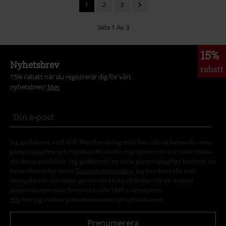
1
2
3
Sida 1 Av 3
15%
Nyhetsbrev
rabatt
15% rabatt när du registrerar dig för vårt
nyhetsbrev!
Mer
Jag godkänner att E.M.P. Merchandising mbH har rätt att behandla mina
personuppgifter och regelbundet skicka mig nyhetsbrev och information
om deras produkter. Jag godkänner att mina personuppgifter kommer att
behandlas enligt deras
Datasekretesspolicy
. Jag kan återkalla mitt
samtycke när som helst genom att klicka på länken för att avsluta
prenumeration som finns med i alla EMP:s nyhetsbrev.
Här
kan jag avsluta prenumerationen på nyhetsbrevet.
Prenumerera