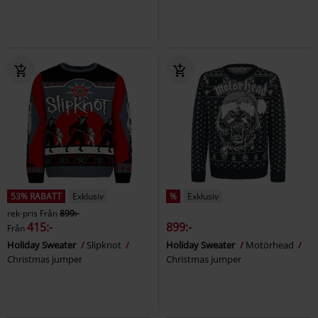
53% RABATT
Exklusiv
%
Exklusiv
rek-pris
Från
899:-
415:-
899:-
Från
Holiday Sweater
Slipknot
Holiday Sweater
Motörhead
Christmas jumper
Christmas jumper