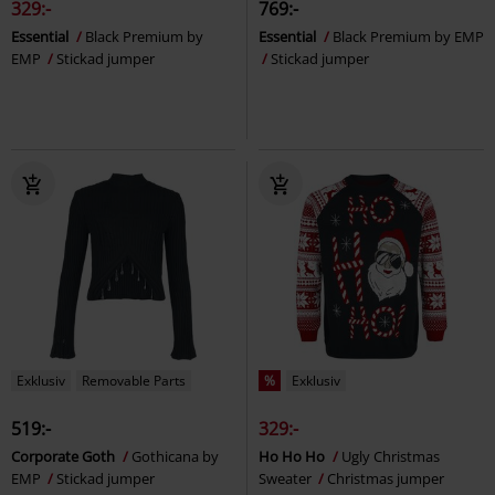
329:-
769:-
Essential
Black Premium by
Essential
Black Premium by EMP
EMP
Stickad jumper
Stickad jumper
Exklusiv
Removable Parts
%
Exklusiv
519:-
329:-
Corporate Goth
Gothicana by
Ho Ho Ho
Ugly Christmas
EMP
Stickad jumper
Sweater
Christmas jumper