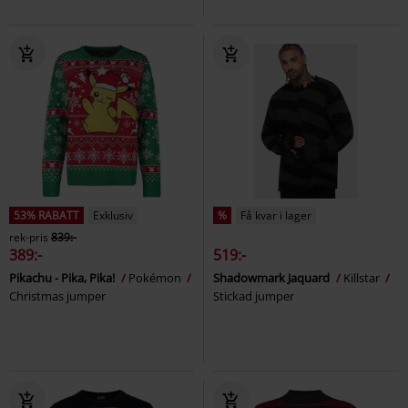
53% RABATT
Exklusiv
%
Få kvar i lager
rek-pris
839:-
389:-
519:-
Pikachu - Pika, Pika!
Pokémon
Shadowmark Jaquard
Killstar
Christmas jumper
Stickad jumper