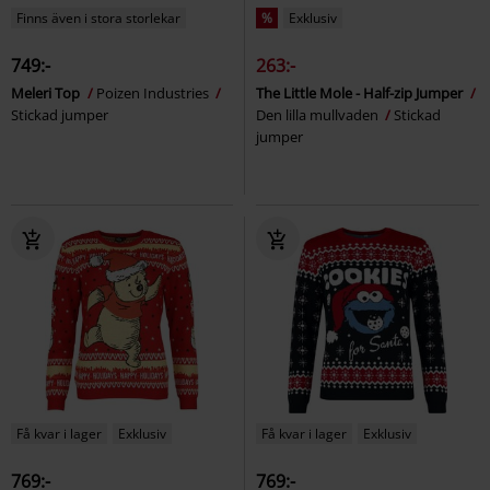
Finns även i stora storlekar
%
Exklusiv
749:-
263:-
Meleri Top
Poizen Industries
The Little Mole - Half-zip Jumper
Stickad jumper
Den lilla mullvaden
Stickad
jumper
Få kvar i lager
Exklusiv
Få kvar i lager
Exklusiv
769:-
769:-