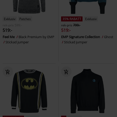
Exklusiv
Patches
35% RABATT
Exklusiv
rek-pris
599:-
rek-pris
799:-
519:-
519:-
Feel Me
Black Premium by EMP
EMP Signature Collection
Ghost
Stickad jumper
Stickad jumper