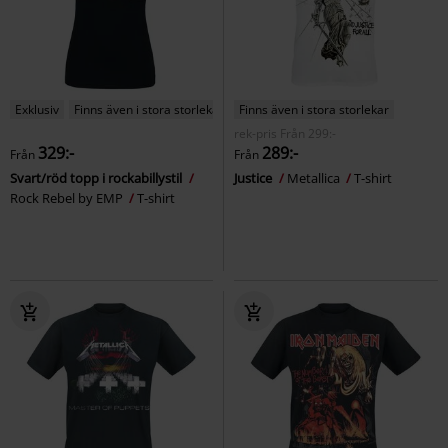
Exklusiv
Finns även i stora storlekar
Finns även i stora storlekar
rek-pris
Från
299:-
329:-
289:-
Från
Från
Svart/röd topp i rockabillystil
Justice
Metallica
T-shirt
Rock Rebel by EMP
T-shirt