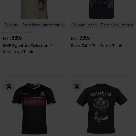
Exklusiv
Finns även i stora storlekar
Få kvar i lager
Finns även i stora st
rek-pris
Från
499:-
389:-
289:-
Från
Från
EMP Signature Collection
Black Cat
The Cure
T-shirt
Metallica
T-shirt