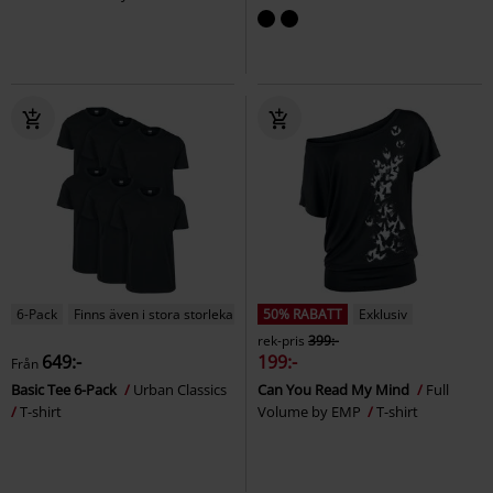
6-Pack
Finns även i stora storlekar
50% RABATT
Exklusiv
rek-pris
399:-
649:-
199:-
Från
Basic Tee 6-Pack
Urban Classics
Can You Read My Mind
Full
T-shirt
Volume by EMP
T-shirt