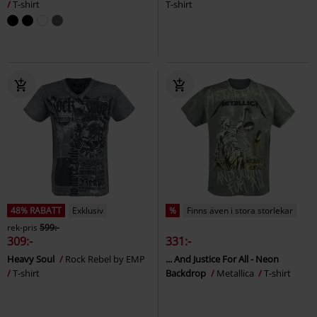
T-shirt
T-shirt
48% RABATT
Exklusiv
%
Finns även i stora storlekar
rek-pris
599:-
309:-
331:-
Heavy Soul
Rock Rebel by EMP
... And Justice For All - Neon
T-shirt
Backdrop
Metallica
T-shirt