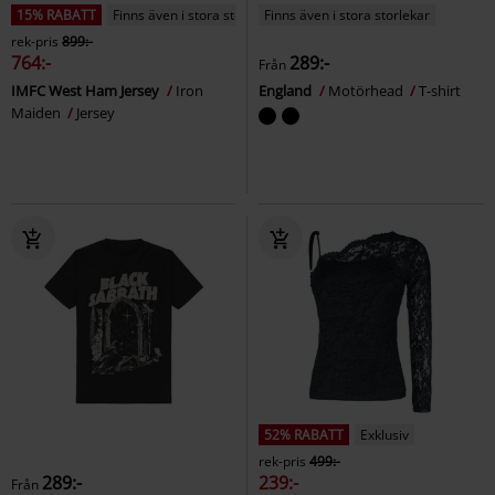
15% RABATT
Finns även i stora storlekar
Finns även i stora storlekar
rek-pris
899:-
764:-
289:-
Från
IMFC West Ham Jersey
Iron
England
Motörhead
T-shirt
Maiden
Jersey
52% RABATT
Exklusiv
rek-pris
499:-
289:-
239:-
Från