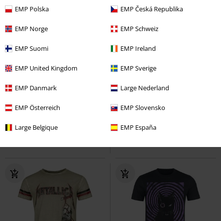
EMP Polska
EMP Česká Republika
EMP Norge
EMP Schweiz
EMP Suomi
EMP Ireland
EMP United Kingdom
EMP Sverige
%
Finns även i stora storlekar
50% RABATT
Exklusiv
rek-pris
399:-
EMP Danmark
Large Nederland
280:-
199:-
Heeze - Back Lace Wide Slub
EMP Österreich
T-shirt with Dream Catcher Print
EMP Slovensko
Jersey Tee
Rotterdamned
T-
Gothicana by EMP
T-shirt
shirt
Large Belgique
EMP España