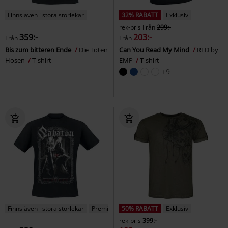
Finns även i stora storlekar
32% RABATT
Exklusiv
rek-pris
Från
299:-
359:-
203:-
Från
Från
Bis zum bitteren Ende
Die Toten
Can You Read My Mind
RED by
Hosen
T-shirt
EMP
T-shirt
+9
Finns även i stora storlekar
Premium
50% RABATT
Exklusiv
rek-pris
399:-