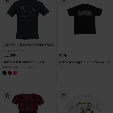
Exklusiv
Finns även i stora storlekar
rek-pris
Från
240:-
239:-
329:-
Från
Death Metal Unicorn
Death
Everblack Logo
Lorna Shore
T-
Metal Unicorn
T-shirt
shirt