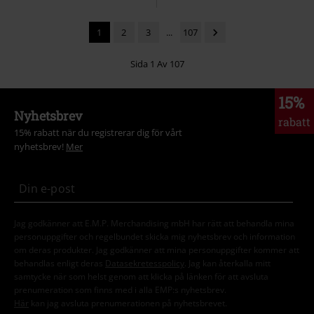
1
2
3
...
107
Sida 1 Av 107
15%
Nyhetsbrev
rabatt
15% rabatt när du registrerar dig för vårt
nyhetsbrev!
Mer
Jag godkänner att E.M.P. Merchandising mbH har rätt att behandla mina
personuppgifter och regelbundet skicka mig nyhetsbrev och information
om deras produkter. Jag godkänner att mina personuppgifter kommer att
behandlas enligt deras
Datasekretesspolicy
. Jag kan återkalla mitt
samtycke när som helst genom att klicka på länken för att avsluta
prenumeration som finns med i alla EMP:s nyhetsbrev.
Här
kan jag avsluta prenumerationen på nyhetsbrevet.