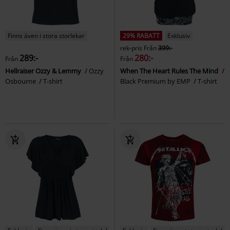
Finns även i stora storlekar
29% RABATT
Exklusiv
rek-pris
Från
399:-
289:-
280:-
Från
Från
Hellraiser Ozzy & Lemmy
Ozzy
When The Heart Rules The Mind
Osbourne
T-shirt
Black Premium by EMP
T-shirt