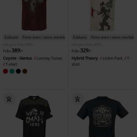
Exklusiv
Finns även i stora storlekar
Exklusiv
Finns även i stora storlekar
rek-pris
Från
399:-
rek-pris
Från
399:-
389:-
329:-
Från
Från
Coyote - Genius
Looney Tunes
Hybrid Theory
Linkin Park
T-
T-shirt
shirt