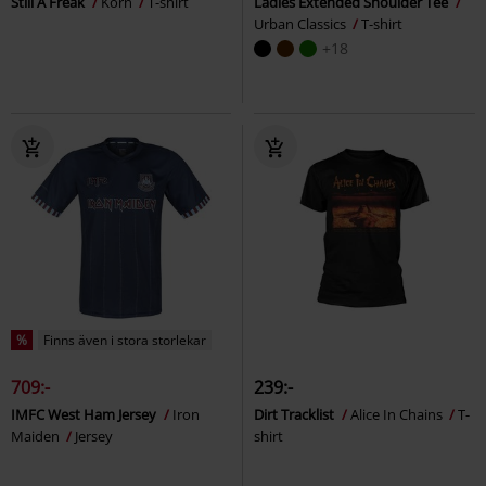
Still A Freak
Korn
T-shirt
Ladies Extended Shoulder Tee
Urban Classics
T-shirt
+18
%
Finns även i stora storlekar
709:-
239:-
IMFC West Ham Jersey
Iron
Dirt Tracklist
Alice In Chains
T-
Maiden
Jersey
shirt