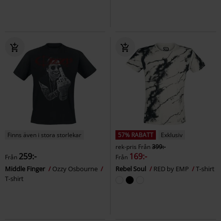
Finns även i stora storlekar
57% RABATT
Exklusiv
rek-pris
Från
399:-
259:-
169:-
Från
Från
Middle Finger
Ozzy Osbourne
Rebel Soul
RED by EMP
T-shirt
T-shirt