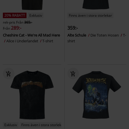
20% RABATT
Exklusiv
Finns även i stora storlekar
rek-pris
Från
365:-
289:-
359:-
Från
Cheshire Cat - We're All Mad Here
Alte Schule
Die Toten Hosen
T-
Alice i Underlandet
T-shirt
shirt
Exklusiv
Finns även i stora storlekar