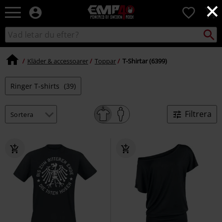
×
EMP
0
-
Musik,
Sök
Sök
Film,
i
TV
katalogen
&
Kläder & accessoarer
Toppar
T-Shirtar (6399)
Spelmerch
-
Ringer T-shirts
(39)
Alternativt
Mode
Filtrera