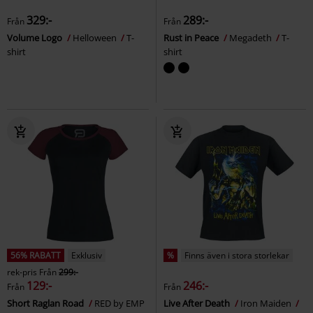
329:-
289:-
Från
Från
Volume Logo
Helloween
T-
Rust in Peace
Megadeth
T-
shirt
shirt
56% RABATT
Exklusiv
%
Finns även i stora storlekar
rek-pris
Från
299:-
129:-
246:-
Från
Från
Short Raglan Road
RED by EMP
Live After Death
Iron Maiden