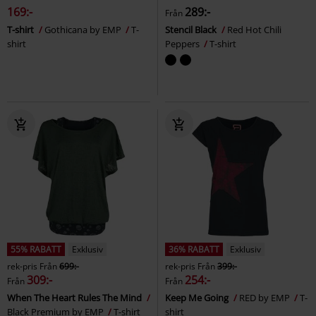
169:-
289:-
Från
T-shirt
Gothicana by EMP
T-
Stencil Black
Red Hot Chili
shirt
Peppers
T-shirt
55% RABATT
Exklusiv
36% RABATT
Exklusiv
rek-pris
Från
699:-
rek-pris
Från
399:-
309:-
254:-
Från
Från
When The Heart Rules The Mind
Keep Me Going
RED by EMP
T-
Black Premium by EMP
T-shirt
shirt