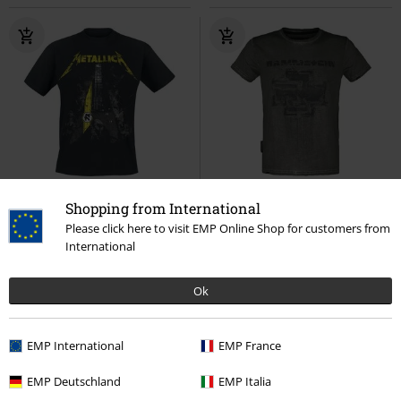
14% RABATT
Finns även i stora storlekar
Finns även i stora storlekar
Shopping from International
rek-pris
Från
289:-
Please click here to visit EMP Online Shop for customers from
246:-
389:-
Från
Från
International
Hetfield Vulture
Metallica
T-
Broken Logo II
Rammstein
T-
shirt
shirt
Ok
EMP International
EMP France
EMP Deutschland
EMP Italia