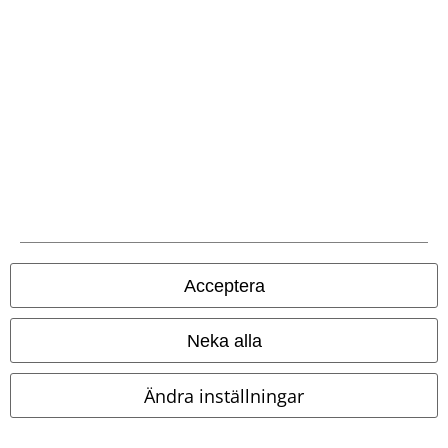
EMP-appen
Ladda ner EMP-appen nu och ta del av många fördelar!
A Warner Music Group Company
Acceptera
Neka alla
Ändra inställningar