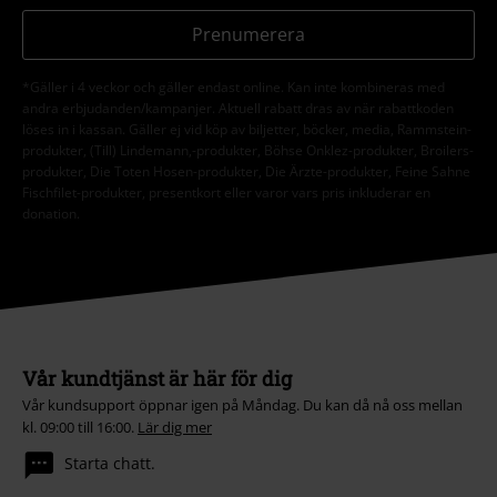
Prenumerera
*Gäller i 4 veckor och gäller endast online. Kan inte kombineras med
andra erbjudanden/kampanjer. Aktuell rabatt dras av när rabattkoden
löses in i kassan. Gäller ej vid köp av biljetter, böcker, media, Rammstein-
produkter, (Till) Lindemann,-produkter, Böhse Onklez-produkter, Broilers-
produkter, Die Toten Hosen-produkter, Die Ärzte-produkter, Feine Sahne
Fischfilet-produkter, presentkort eller varor vars pris inkluderar en
donation.
Vår kundtjänst är här för dig
Vår kundsupport öppnar igen på Måndag. Du kan då nå oss mellan
kl. 09:00 till 16:00.
Lär dig mer
Starta chatt.