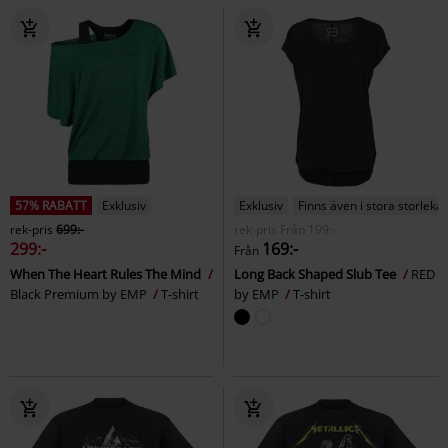
57% RABATT
Exklusiv
Exklusiv
Finns även i stora storlekar
rek-pris
699:-
rek-pris
Från
199:-
299:-
169:-
Från
When The Heart Rules The Mind
Long Back Shaped Slub Tee
RED
Black Premium by EMP
T-shirt
by EMP
T-shirt