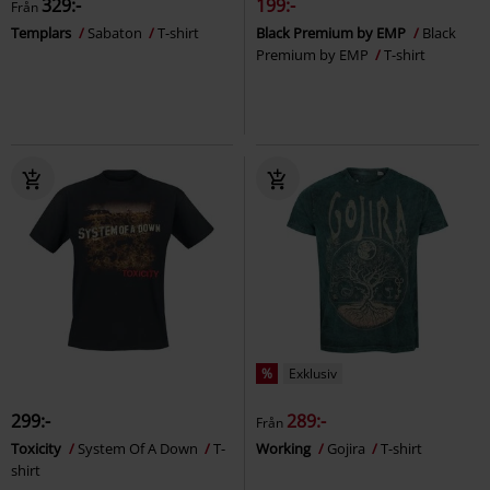
329:-
199:-
Från
Templars
Sabaton
T-shirt
Black Premium by EMP
Black
Premium by EMP
T-shirt
%
Exklusiv
299:-
289:-
Från
Toxicity
System Of A Down
T-
Working
Gojira
T-shirt
shirt