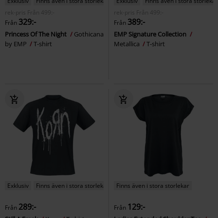
Exklusiv
Finns även i stora storlekar
Exklusiv
Finns även i stora storlekar
rek-pris
Från
499:-
rek-pris
Från
499:-
329:-
389:-
Från
Från
Princess Of The Night
Gothicana
EMP Signature Collection
by EMP
T-shirt
Metallica
T-shirt
Exklusiv
Finns även i stora storlekar
Finns även i stora storlekar
289:-
129:-
Från
Från