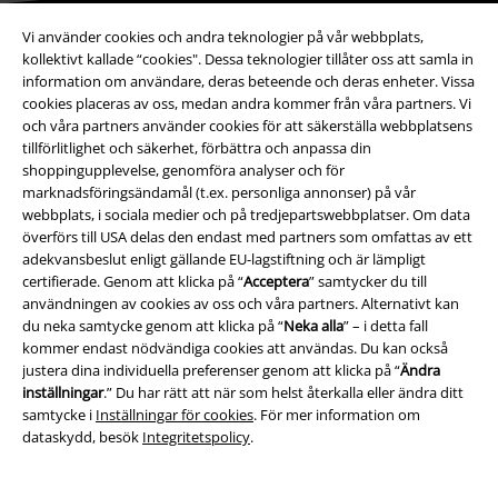
Vi använder cookies och andra teknologier på vår webbplats,
Bli en del av gemenskapen!
kollektivt kallade “cookies". Dessa teknologier tillåter oss att samla in
information om användare, deras beteende och deras enheter. Vissa
cookies placeras av oss, medan andra kommer från våra partners. Vi
och våra partners använder cookies för att säkerställa webbplatsens
tillförlitlighet och säkerhet, förbättra och anpassa din
shoppingupplevelse, genomföra analyser och för
marknadsföringsändamål (t.ex. personliga annonser) på vår
webbplats, i sociala medier och på tredjepartswebbplatser. Om data
överförs till USA delas den endast med partners som omfattas av ett
adekvansbeslut enligt gällande EU-lagstiftning och är lämpligt
Betalningsmetod
certifierade. Genom att klicka på “
Acceptera
” samtycker du till
användningen av cookies av oss och våra partners. Alternativt kan
du neka samtycke genom att klicka på “
Neka alla
” – i detta fall
kommer endast nödvändiga cookies att användas. Du kan också
justera dina individuella preferenser genom att klicka på “
Ändra
inställningar
.” Du har rätt att när som helst återkalla eller ändra ditt
Frakt
samtycke i
Inställningar för cookies
. För mer information om
dataskydd, besök
Integritetspolicy
.