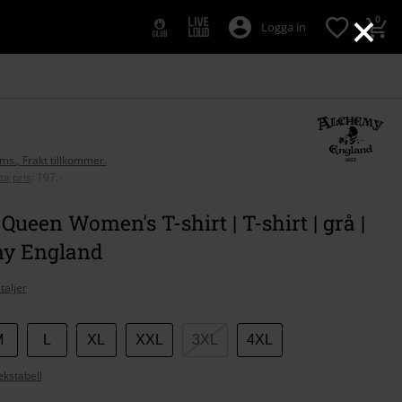
×
0
Logga in
oms., Frakt tillkommer.
ta pris
:
197:-
Queen Women's T-shirt | T-shirt | grå |
y England
taljer
M
L
XL
XXL
3XL
4XL
ekstabell