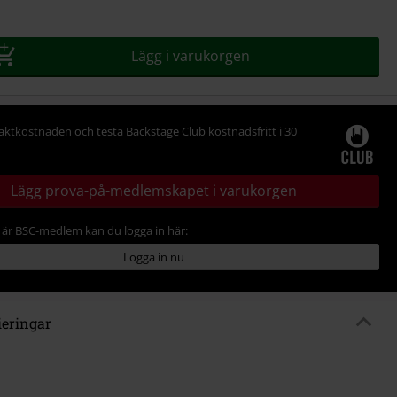
Lägg i varukorgen
raktkostnaden och testa Backstage Club kostnadsfritt i 30
Lägg prova-på-medlemskapet i varukorgen
är BSC-medlem kan du logga in här:
Logga in nu
ieringar