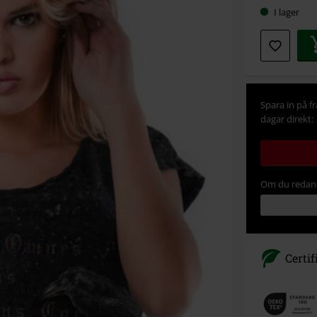
I lager
Spara in på f
dagar direkt:
Om du redan 
Certif