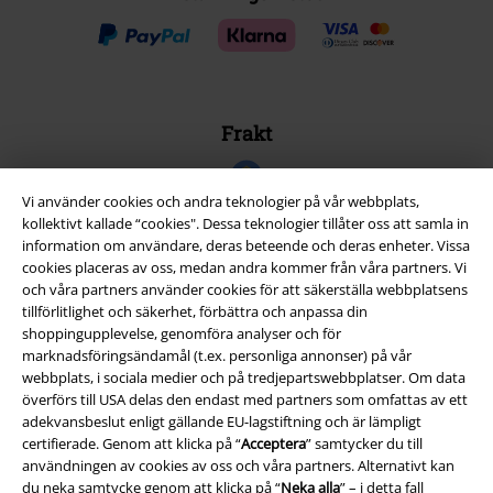
Frakt
Vi använder cookies och andra teknologier på vår webbplats,
kollektivt kallade “cookies". Dessa teknologier tillåter oss att samla in
information om användare, deras beteende och deras enheter. Vissa
cookies placeras av oss, medan andra kommer från våra partners. Vi
EMP-appen
och våra partners använder cookies för att säkerställa webbplatsens
Ladda ner EMP-appen nu och ta del av många fördelar!
tillförlitlighet och säkerhet, förbättra och anpassa din
shoppingupplevelse, genomföra analyser och för
marknadsföringsändamål (t.ex. personliga annonser) på vår
webbplats, i sociala medier och på tredjepartswebbplatser. Om data
överförs till USA delas den endast med partners som omfattas av ett
adekvansbeslut enligt gällande EU-lagstiftning och är lämpligt
A Warner Music Group Company
certifierade. Genom att klicka på “
Acceptera
” samtycker du till
användningen av cookies av oss och våra partners. Alternativt kan
du neka samtycke genom att klicka på “
Neka alla
” – i detta fall