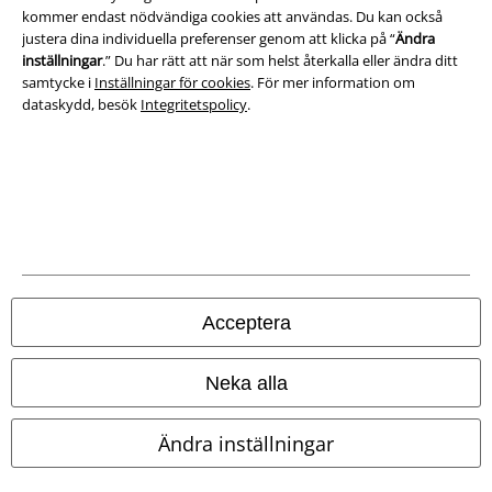
kommer endast nödvändiga cookies att användas. Du kan också
justera dina individuella preferenser genom att klicka på “
Ändra
inställningar
.” Du har rätt att när som helst återkalla eller ändra ditt
samtycke i
Inställningar för cookies
. För mer information om
dataskydd, besök
Integritetspolicy
.
Juridisk information/Villkor
Villkor
Acceptera
Om oss
Neka alla
Ladda ner villkoren
Ändra inställningar
Avfallshantering och miljöskydd