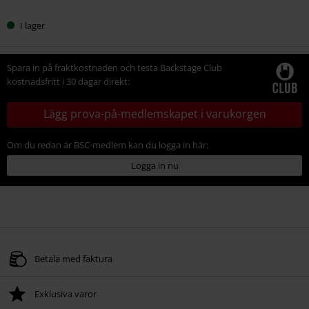
I lager
Spara in på fraktkostnaden och testa Backstage Club
kostnadsfritt i 30 dagar direkt:
Lägg prova-på-medlemskapet i varukorgen
Om du redan är BSC-medlem kan du logga in här:
Logga in nu
Betala med faktura
Exklusiva varor