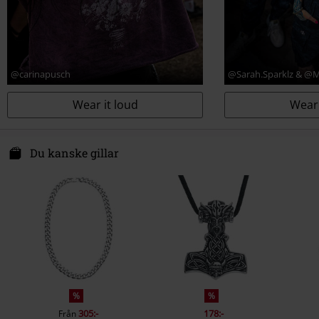
@carinapusch
@Sarah.Sparklz & @
Wear it loud
Wear 
Du kanske gillar
%
%
305:-
178:-
Från