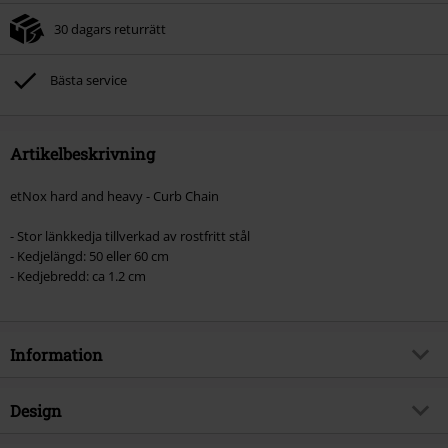
30 dagars returrätt
Bästa service
Artikelbeskrivning
etNox hard and heavy - Curb Chain
- Stor länkkedja tillverkad av rostfritt stål
- Kedjelängd: 50 eller 60 cm
- Kedjebredd: ca 1.2 cm
Information
Artikelnummer
491533
Design
Titel
Curb Chain