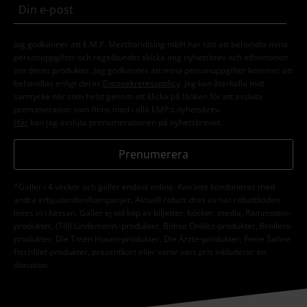
Jag godkänner att E.M.P. Merchandising mbH har rätt att behandla mina
personuppgifter och regelbundet skicka mig nyhetsbrev och information
om deras produkter. Jag godkänner att mina personuppgifter kommer att
behandlas enligt deras
Datasekretesspolicy
. Jag kan återkalla mitt
samtycke när som helst genom att klicka på länken för att avsluta
prenumeration som finns med i alla EMP:s nyhetsbrev.
Här
kan jag avsluta prenumerationen på nyhetsbrevet.
Prenumerera
*Gäller i 4 veckor och gäller endast online. Kan inte kombineras med
andra erbjudanden/kampanjer. Aktuell rabatt dras av när rabattkoden
löses in i kassan. Gäller ej vid köp av biljetter, böcker, media, Rammstein-
produkter, (Till) Lindemann,-produkter, Böhse Onklez-produkter, Broilers-
produkter, Die Toten Hosen-produkter, Die Ärzte-produkter, Feine Sahne
Fischfilet-produkter, presentkort eller varor vars pris inkluderar en
donation.