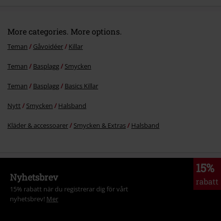
More categories. More options.
Teman
Gåvoidéer
Killar
Teman
Basplagg
Smycken
Teman
Basplagg
Basics Killar
Nytt
Smycken
Halsband
Kläder & accessoarer
Smycken & Extras
Halsband
15%
Nyhetsbrev
rabatt
15% rabatt när du registrerar dig för vårt
nyhetsbrev!
Mer