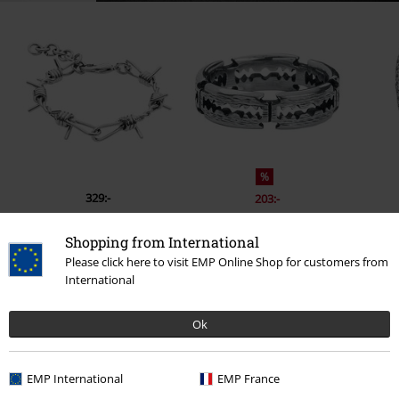
%
329:-
203:-
Shopping from International
Please click here to visit EMP Online Shop for customers from
0 Recensioner
International
Ok
Berätta vad du tycker om "Curb Chain".
Skriv en recension
EMP International
EMP France