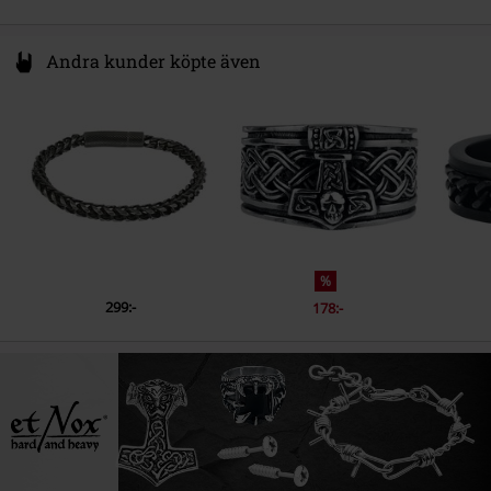
Andra kunder köpte även
%
299:-
178:-