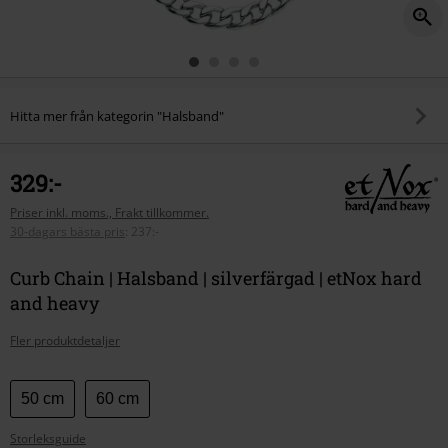
Hitta mer från kategorin "Halsband"
329:-
Priser inkl. moms., Frakt tillkommer.
30-dagars bästa pris
:
237:-
Curb Chain | Halsband | silverfärgad | etNox hard
and heavy
Fler produktdetaljer
Välj
50 cm
60 cm
din
Storleksguide
storlek