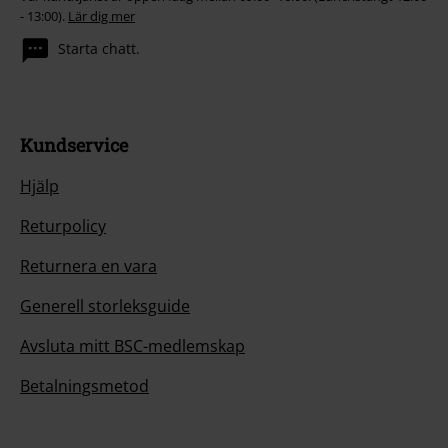
- 13:00).
Lär dig mer
Starta chatt.
Kundservice
Hjälp
Returpolicy
Returnera en vara
Generell storleksguide
Avsluta mitt BSC-medlemskap
Betalningsmetod