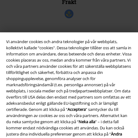
Frakt
EMP-appen
Vi använder cookies och andra teknologier på vår webbplats,
kollektivt kallade “cookies". Dessa teknologier tillåter oss att samla in
Ladda ner EMP-appen nu och ta del av många fördelar!
information om användare, deras beteende och deras enheter. Vissa
cookies placeras av oss, medan andra kommer från våra partners. Vi
och våra partners använder cookies för att säkerställa webbplatsens
tillförlitlighet och säkerhet, förbättra och anpassa din
shoppingupplevelse, genomföra analyser och för
marknadsföringsändamål (t.ex. personliga annonser) på vår
A Warner Music Group Company
webbplats, i sociala medier och på tredjepartswebbplatser. Om data
överförs till USA delas den endast med partners som omfattas av ett
adekvansbeslut enligt gällande EU-lagstiftning och är lämpligt
certifierade. Genom att klicka på “
Acceptera
” samtycker du till
användningen av cookies av oss och våra partners. Alternativt kan
du neka samtycke genom att klicka på “
Neka alla
” – i detta fall
kommer endast nödvändiga cookies att användas. Du kan också
justera dina individuella preferenser genom att klicka på “
Ändra