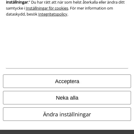
inställningar
.” Du har rätt att när som helst återkalla eller ändra ditt
samtycke i
Inställningar för cookies
. För mer information om
dataskydd, besök
Integritetspolicy
.
Juridisk information/Villkor
Villkor
Om oss
Ladda ner villkoren
Acceptera
Avfallshantering och miljöskydd
Neka alla
Försäkran om överensstämmelse
Ändra inställningar
Information om tillgänglighet
Inställningar för cookies