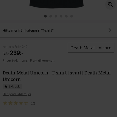
Hitta mer från kategorin "T-shirt"
rek-pris
Från
240:-
Death Metal Unicorn
239:-
Från
Priser inkl. moms., Frakt tillkommer.
Death Metal Unicorn | T-shirt | svart | Death Metal
Unicorn
Exklusiv
Fler produktdetaljer
(2)