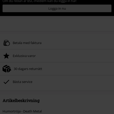
Om du redan är BSC-medlem kan du logga in här:
Logga in nu
Betala med faktura
Exklusiva varor
30 dagars returrätt
Bästa service
Artikelbeskrivning
Humortröja - Death Metal