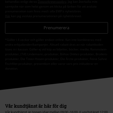
behandlas enligt deras
Datasekretesspolicy
. Jag kan återkalla mitt
samtycke när som helst genom att klicka på länken för att avsluta
prenumeration som finns med i alla EMP:s nyhetsbrev.
Här
kan jag avsluta prenumerationen på nyhetsbrevet.
Prenumerera
*Gäller i 4 veckor och gäller endast online. Kan inte kombineras med
andra erbjudanden/kampanjer. Aktuell rabatt dras av när rabattkoden
löses in i kassan. Gäller ej vid köp av biljetter, böcker, media, Rammstein-
produkter, (Till) Lindemann,-produkter, Böhse Onklez-produkter, Broilers-
produkter, Die Toten Hosen-produkter, Die Ärzte-produkter, Feine Sahne
Fischfilet-produkter, presentkort eller varor vars pris inkluderar en
donation.
Vår kundtjänst är här för dig
Vår kundtjänst är öppen idag mellan 09:00 -16:00. (Lunchstängt 12:00