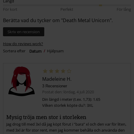
Längd
För kort
Perfekt
För lång
Berätta vad du tycker om "Death Metal Unicorn".
Skriv en recension
How do reviews work?
Sortera efter
Datum
Hjälpsam
Madeleine H.
3 Recensioner
Postat den: lördag, 4 juli 2020
Din längd i meter (t.ex. 1,73): 1.65
Vilken storlek köpte du?: 3XL
Mysig tröja men stor i storleken
Jag drog till med 3xl då jag köpt förut i ”bara” xl och den var för liten,
med 3xl är för stor rent, men jag kommer behålla och använda den