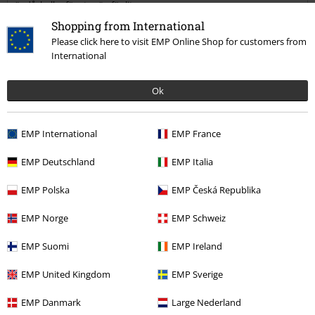
ändå, hellre för stor än för liten.
Shopping from International
Please click here to visit EMP Online Shop for customers from
International
Kvalité
4
Design
Ok
5
Passform
4
Vidd
EMP International
EMP France
För smal
Perfekt
För bred
EMP Deutschland
EMP Italia
Längd
För kort
Perfekt
För lång
EMP Polska
EMP Česká Republika
Verifierad recension
EMP Norge
EMP Schweiz
Hade du någon nytta av den här recensionen?
EMP Suomi
EMP Ireland
EMP United Kingdom
EMP Sverige
EMP Danmark
Large Nederland
Kommentar