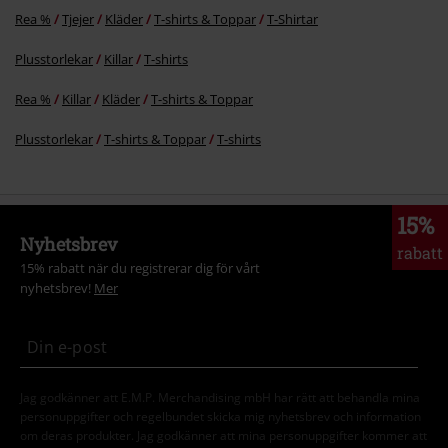
Rea %
Tjejer
Kläder
T-shirts & Toppar
T-Shirtar
Plusstorlekar
Killar
T-shirts
Rea %
Killar
Kläder
T-shirts & Toppar
Plusstorlekar
T-shirts & Toppar
T-shirts
15%
Nyhetsbrev
rabatt
15% rabatt när du registrerar dig för vårt
nyhetsbrev!
Mer
Jag godkänner att E.M.P. Merchandising mbH har rätt att behandla mina
personuppgifter och regelbundet skicka mig nyhetsbrev och information
om deras produkter. Jag godkänner att mina personuppgifter kommer att