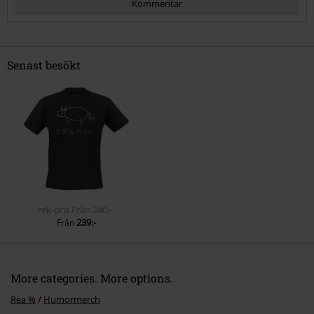
Kommentar
Senast besökt
Skicka kommentar
rek-pris
Från
240:-
239:-
Från
More categories. More options.
Rea %
Humormerch