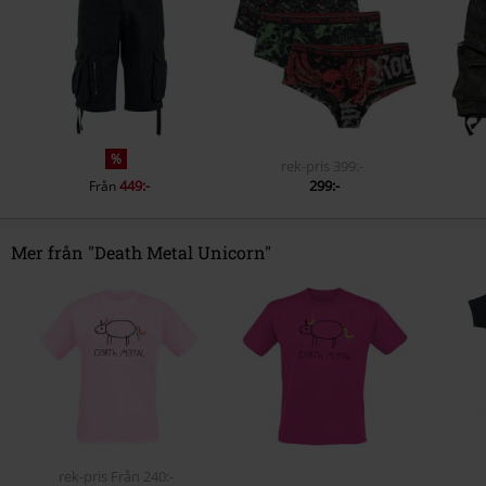
%
rek-pris
399:-
449:-
299:-
Från
Mer från "Death Metal Unicorn"
rek-pris
Från
240:-