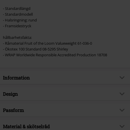
- Standardlängd
- Standardmodell
- Halsringning: rund
- Framsidestryck
hållbarhetsfakta:
- Råmaterial Fruit of the Loom Valueweight 61-036-0
- Ökotex 100 Standard 08-5295 Shirley
- WRAP Worldwide Responsible Accredited Production 18708
Information
Artikelnummer
359559
Design
Titel
Death Metal Unicorn
Produkttyp
T-shirt
Exklusiv
Passform
Ja
Mönster
plain
Produktämne
Humor, Festival, Enhörning, Djur,
Passform/Topp
Vardaglig
Uttryck
Tryckt
Material & skötselråd
ja