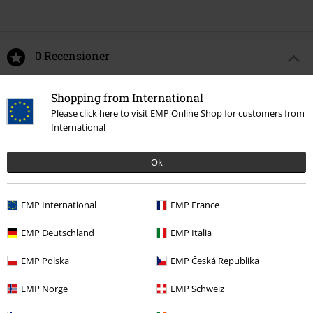
0 Recensioner
Berätta vad du tycker om "EMP Signature Collection".
Shopping from International
Please click here to visit EMP Online Shop for customers from
Skriv en recension
International
Ok
EMP International
EMP France
EMP Deutschland
EMP Italia
EMP Polska
EMP Česká Republika
EMP Norge
EMP Schweiz
More categories. More options.