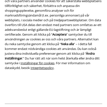
och våra partners använder cookies för att säkerställa webbplatsens
tillförlitlighet och säkerhet, förbättra och anpassa din
shoppingupplevelse, genomföra analyser och för
marknadsföringsändamål (t.ex. personliga annonser) på vår
webbplats, i sociala medier och på tredjepartswebbplatser. Om data
överförs till USA delas den endast med partners som omfattas av ett
adekvansbeslut enligt gällande EU-lagstiftning och är lämpligt
certifierade. Genom att klicka på “
Acceptera
” samtycker du till
användningen av cookies av oss och våra partners. Alternativt kan
Juridisk information/Villkor
du neka samtycke genom att klicka på “
Neka alla
” – i detta fall
kommer endast nödvändiga cookies att användas. Du kan också
Villkor
justera dina individuella preferenser genom att klicka på “
Ändra
inställningar
.” Du har rätt att när som helst återkalla eller ändra ditt
Om oss
samtycke i
Inställningar för cookies
. För mer information om
dataskydd, besök
Integritetspolicy
.
Ladda ner villkoren
Avfallshantering och miljöskydd
Försäkran om överensstämmelse
Information om tillgänglighet