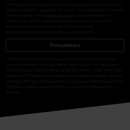
personuppgifter och regelbundet skicka mig nyhetsbrev och information
om deras produkter. Jag godkänner att mina personuppgifter kommer att
behandlas enligt deras
Datasekretesspolicy
. Jag kan återkalla mitt
samtycke när som helst genom att klicka på länken för att avsluta
prenumeration som finns med i alla EMP:s nyhetsbrev.
Här
kan jag avsluta prenumerationen på nyhetsbrevet.
Prenumerera
*Gäller i 4 veckor och gäller endast online. Kan inte kombineras med
andra erbjudanden/kampanjer. Aktuell rabatt dras av när rabattkoden
löses in i kassan. Gäller ej vid köp av biljetter, böcker, media, Rammstein-
produkter, (Till) Lindemann,-produkter, Böhse Onklez-produkter, Broilers-
produkter, Die Toten Hosen-produkter, Die Ärzte-produkter, Feine Sahne
Fischfilet-produkter, presentkort eller varor vars pris inkluderar en
donation.