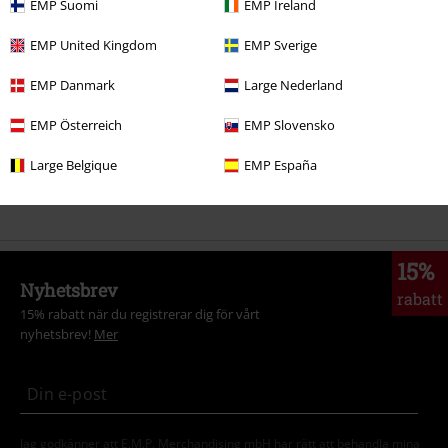
EMP Suomi
EMP Ireland
Plusstorlekar
Jackor
Vinterjackor
EMP United Kingdom
EMP Sverige
Rea %
Killar
Kläder
Jackor
Vinterjackor
EMP Danmark
Large Nederland
Rea %
Kläder
Jackor, kappor & rockar
Vinterjackor
EMP Österreich
EMP Slovensko
Kläder
Jackor
Vinterjackor
Large Belgique
EMP España
Rea %
Bandmerch
Plusstorlekar
15%
Nyhetsbrev
rabatt
15% rabatt när du registrerar dig för vårt
nyhetsbrev!
Mer
Jag godkänner att E.M.P. Merchandising mbH har rätt att behandla mina