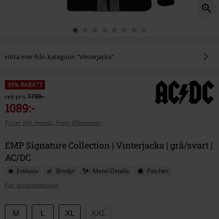
Hitta mer från kategorin "Vinterjacka"
39% RABATT
rek-pris
1799:-
1089:-
Priser inkl. moms., Frakt tillkommer.
EMP Signature Collection | Vinterjacka | grå/svart |
AC/DC
Exklusiv
Brodyr
Metal Details
Patches
Fler produktdetaljer
Välj
M
L
XL
XXL