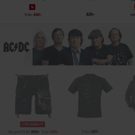
%
329:-
449:-
re
Från
27% RABATT
289:-
rek-pris
Från
899:-
649:-
Från
Från