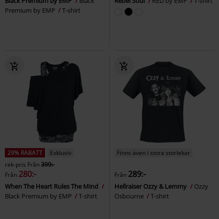
Black Premium by EMP
Black
Rebel Soul
RED by EMP
T-shirt
Premium by EMP
T-shirt
29% RABATT
Exklusiv
Finns även i stora storlekar
rek-pris
Från
399:-
280:-
289:-
Från
Från
When The Heart Rules The Mind
Hellraiser Ozzy & Lemmy
Ozzy
Black Premium by EMP
T-shirt
Osbourne
T-shirt