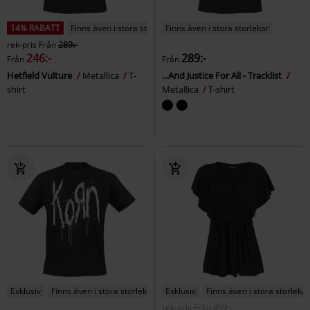
14% RABATT
Finns även i stora storlekar
Finns även i stora storlekar
rek-pris
Från
289:-
246:-
289:-
Från
Från
Hetfield Vulture
Metallica
T-
...And Justice For All - Tracklist
shirt
Metallica
T-shirt
Exklusiv
Finns även i stora storlekar
Exklusiv
Finns även i stora storlekar
rek-pris
Från
499:-