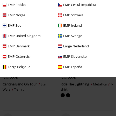
EMP Polska
EMP Česká Republika
EMP Norge
EMP Schweiz
EMP Suomi
EMP Ireland
EMP United Kingdom
EMP Sverige
EMP Danmark
Large Nederland
EMP Österreich
EMP Slovensko
Finns även i stora storlekar
Finns även i stora storlekar
Large Belgique
EMP España
rek-pris
Från
299:-
289:-
289:-
Från
Från
Cantina Band On Tour
Star
Ride The Lightning
Metallica
T-
Wars
T-shirt
shirt