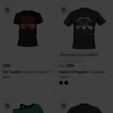
Finns även i stora storlekar
rek-pris
Från
299:-
239:-
289:-
Från
Dirt Tracklist
Alice In Chains
T-
Master Of Puppets
Metallica
shirt
T-shirt