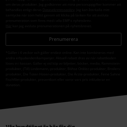
om deras produkter. Jag godkänner att mina personuppgifter kommer att
behandlas enligt deras
Datasekretesspolicy
. Jag kan återkalla mitt
samtycke när som helst genom att klicka på länken för att avsluta
prenumeration som finns med i alla EMP:s nyhetsbrev.
Här
kan jag avsluta prenumerationen på nyhetsbrevet.
Prenumerera
*Gäller i 4 veckor och gäller endast online. Kan inte kombineras med
andra erbjudanden/kampanjer. Aktuell rabatt dras av när rabattkoden
löses in i kassan. Gäller ej vid köp av biljetter, böcker, media, Rammstein-
produkter, (Till) Lindemann,-produkter, Böhse Onklez-produkter, Broilers-
produkter, Die Toten Hosen-produkter, Die Ärzte-produkter, Feine Sahne
Fischfilet-produkter, presentkort eller varor vars pris inkluderar en
donation.