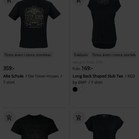
Finns även i stora storlekar
Exklusiv
Finns även i stora storlekar
rek-pris
Från
199:-
359:-
169:-
Från
Alte Schule
Die Toten Hosen
Long Back Shaped Slub Tee
RED
T-shirt
by EMP
T-shirt