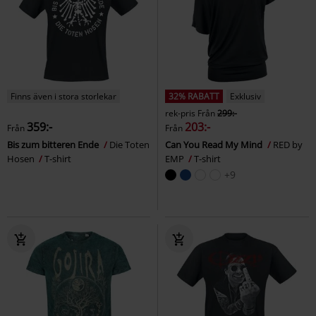
Finns även i stora storlekar
32% RABATT
Exklusiv
rek-pris
Från
299:-
359:-
203:-
Från
Från
Bis zum bitteren Ende
Die Toten
Can You Read My Mind
RED by
Hosen
T-shirt
EMP
T-shirt
+9