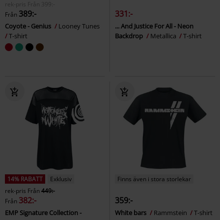
rek-pris
Från
399:-
389:-
331:-
Från
Coyote - Genius
Looney Tunes
... And Justice For All - Neon
T-shirt
Backdrop
Metallica
T-shirt
14% RABATT
Exklusiv
Finns även i stora storlekar
rek-pris
Från
449:-
382:-
359:-
Från
EMP Signature Collection -
White bars
Rammstein
T-shirt