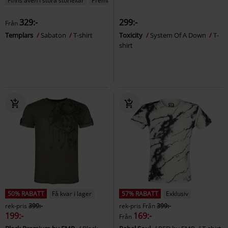
Finns även i stora storlekar
Premium
329:-
299:-
Från
Templars
Sabaton
T-shirt
Toxicity
System Of A Down
T-
shirt
50% RABATT
Få kvar i lager
57% RABATT
Exklusiv
rek-pris
399:-
rek-pris
Från
399:-
199:-
169:-
Från