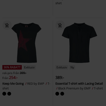
shirt
36% RABATT
Exklusiv
Exklusiv
Ny
rek-pris
Från
399:-
254:-
389:-
Från
Keep Me Going
RED by EMP
T-
Essential T-shirt with Lacing Detail
shirt
Black Premium by EMP
T-shirt