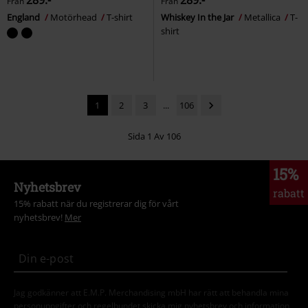
289:-
289:-
Från
Från
England
Motörhead
T-shirt
Whiskey In the Jar
Metallica
T-
shirt
1
2
3
...
106
Sida 1 Av 106
15%
Nyhetsbrev
rabatt
15% rabatt när du registrerar dig för vårt
nyhetsbrev!
Mer
Jag godkänner att E.M.P. Merchandising mbH har rätt att behandla mina
personuppgifter och regelbundet skicka mig nyhetsbrev och information