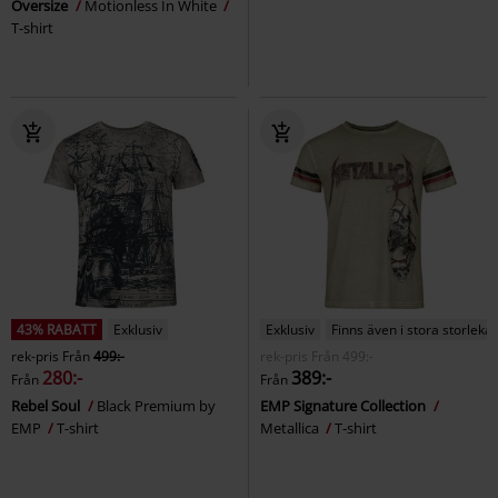
Oversize
Motionless In White
T-shirt
43% RABATT
Exklusiv
Exklusiv
Finns även i stora storlekar
rek-pris
Från
499:-
rek-pris
Från
499:-
280:-
389:-
Från
Från
Rebel Soul
Black Premium by
EMP Signature Collection
EMP
T-shirt
Metallica
T-shirt