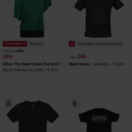
57% RABATT
Exklusiv
%
Finns även i stora storlekar
rek-pris
699:-
299:-
246:-
Från
When The Heart Rules The Mind
Black Snake
Metallica
T-shirt
Black Premium by EMP
T-shirt