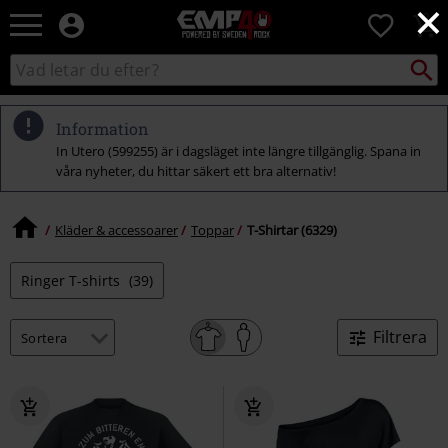
×
EMP
0
-
Musik,
Sök
Sök
Film,
i
TV
katalogen
&
Information
Spelmerch
In Utero (599255) är i dagsläget inte längre tillgänglig. Spana in
-
våra nyheter, du hittar säkert ett bra alternativ!
Alternativt
Mode
Kläder & accessoarer
Toppar
T-Shirtar (6329)
Ringer T-shirts
(39)
Filtrera