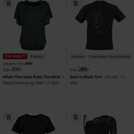
55% RABATT
Exklusiv
Exklusiv
Finns även i stora storlekar
rek-pris
Från
699:-
309:-
289:-
Från
Från
When The Heart Rules The Mind
Back In Black Torn
AC/DC
T-
Black Premium by EMP
T-shirt
shirt