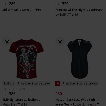
289:-
329:-
Från
Från
Still A Freak
Korn
T-shirt
Princess Of The Night
Gothicana
by EMP
T-shirt
Exklusiv
Finns även i stora storlekar
%
Finns även i stora storlekar
rek-pris
Från
499:-
389:-
280:-
Från
EMP Signature Collection
Heeze - Back Lace Wide Slub
Metallica
T-shirt
Jersey Tee
Rotterdamned
T-