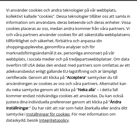
Vi använder cookies och andra teknologier på vår webbplats,
kollektivt kallade “cookies". Dessa teknologier tillåter oss att samla in
information om användare, deras beteende och deras enheter. Vissa
cookies placeras av oss, medan andra kommer från våra partners. Vi
och våra partners använder cookies för att säkerställa webbplatsens
tillförlitlighet och säkerhet, förbättra och anpassa din
Bli en del av gemenskapen!
shoppingupplevelse, genomföra analyser och för
marknadsföringsändamål (t.ex. personliga annonser) på vår
webbplats, i sociala medier och på tredjepartswebbplatser. Om data
överförs till USA delas den endast med partners som omfattas av ett
adekvansbeslut enligt gällande EU-lagstiftning och är lämpligt
certifierade. Genom att klicka på “
Acceptera
” samtycker du till
användningen av cookies av oss och våra partners. Alternativt kan
du neka samtycke genom att klicka på “
Neka alla
” – i detta fall
kommer endast nödvändiga cookies att användas. Du kan också
justera dina individuella preferenser genom att klicka på “
Ändra
Betalningsmetod
inställningar
.” Du har rätt att när som helst återkalla eller ändra ditt
samtycke i
Inställningar för cookies
. För mer information om
dataskydd, besök
Integritetspolicy
.