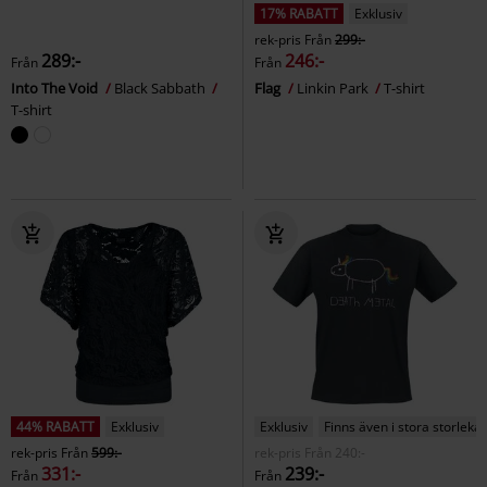
17% RABATT
Exklusiv
rek-pris
Från
299:-
289:-
246:-
Från
Från
Into The Void
Black Sabbath
Flag
Linkin Park
T-shirt
T-shirt
44% RABATT
Exklusiv
Exklusiv
Finns även i stora storlekar
rek-pris
Från
599:-
rek-pris
Från
240:-
331:-
239:-
Från
Från