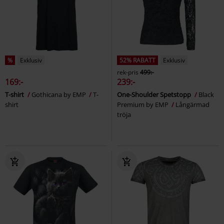
%
Exklusiv
52% RABATT
Exklusiv
rek-pris
499:-
169:-
239:-
T-shirt
Gothicana by EMP
T-
One-Shoulder Spetstopp
Black
shirt
Premium by EMP
Långärmad
tröja