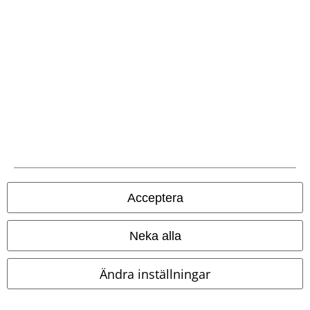
Frakt
EMP-appen
Ladda ner EMP-appen nu och ta del av många fördelar!
Acceptera
A Warner Music Group Company
Neka alla
Ändra inställningar