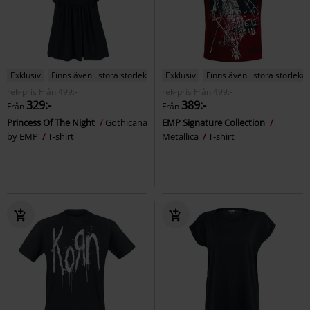
Exklusiv
Finns även i stora storlekar
Exklusiv
Finns även i stora storlekar
rek-pris
Från
499:-
rek-pris
Från
499:-
329:-
389:-
Från
Från
Princess Of The Night
Gothicana
EMP Signature Collection
by EMP
T-shirt
Metallica
T-shirt