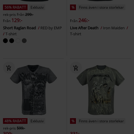
56% RABATT
Exklusiv
%
Finns även i stora storlekar
rek-pris
Från
299:-
129:-
246:-
Från
Från
Short Raglan Road
RED by EMP
Live After Death
Iron Maiden
T-shirt
T-shirt
48% RABATT
Exklusiv
%
Finns även i stora storlekar
rek-pris
599:-