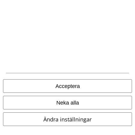
Frakt
EMP-appen
Ladda ner EMP-appen nu och ta del av många fördelar!
Acceptera
A Warner Music Group Company
Neka alla
Ändra inställningar