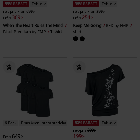
55% RABATT
Exklusiv
36% RABATT
Exklusiv
rek-pris
Från
699:-
rek-pris
Från
399:-
309:-
254:-
Från
Från
When The Heart Rules The Mind
Keep Me Going
RED by EMP
T-
Black Premium by EMP
T-shirt
shirt
6-Pack
Finns även i stora storlekar
50% RABATT
Exklusiv
rek-pris
399:-
649:-
199:-
Från