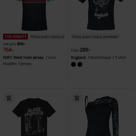
15% RABATT
Finns även i stora storlekar
Finns även i stora storlekar
rek-pris
899:-
764:-
289:-
Från
IMFC West Ham Jersey
Iron
England
Motörhead
T-shirt
Maiden
Jersey