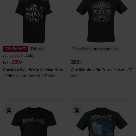
20% RABATT
Exklusiv
Finns även i stora storlekar
rek-pris
Från
365:-
289:-
359:-
Från
Cheshire Cat - We're All Mad Here
Alte Schule
Die Toten Hosen
T-
Alice i Underlandet
T-shirt
shirt