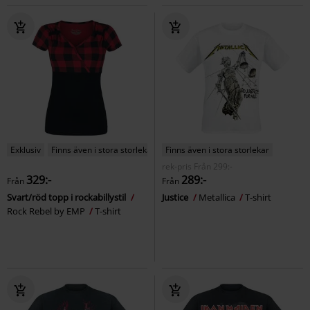
Exklusiv
Finns även i stora storlekar
Finns även i stora storlekar
rek-pris
Från
299:-
329:-
289:-
Från
Från
Svart/röd topp i rockabillystil
Justice
Metallica
T-shirt
Rock Rebel by EMP
T-shirt