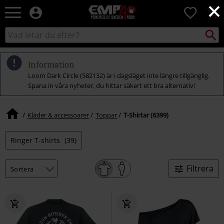
×
EMP
0
-
Musik,
Sök
Sök
Film,
i
TV
katalogen
&
Information
Spelmerch
Loom Dark Circle (582132) är i dagsläget inte längre tillgänglig.
-
Spana in våra nyheter, du hittar säkert ett bra alternativ!
Alternativt
Mode
Kläder & accessoarer
Toppar
T-Shirtar (6399)
Ringer T-shirts
(39)
Filtrera