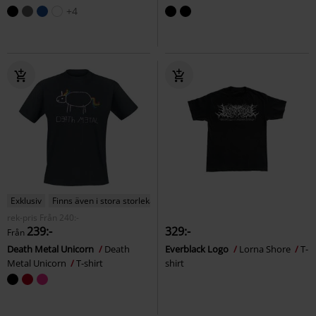
+4
Exklusiv
Finns även i stora storlekar
rek-pris
Från
240:-
239:-
329:-
Från
Death Metal Unicorn
Death
Everblack Logo
Lorna Shore
T-
Metal Unicorn
T-shirt
shirt