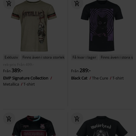
Exklusiv
Finns även i stora storlekar
Få kvar i lager
Finns även i stora st
rek-pris
Från
499:-
389:-
289:-
Från
Från
EMP Signature Collection
Black Cat
The Cure
T-shirt
Metallica
T-shirt