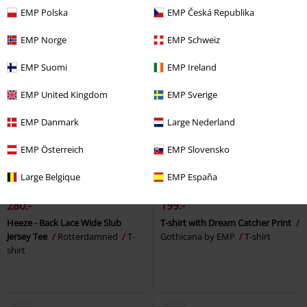
EMP Polska
EMP Česká Republika
EMP Norge
EMP Schweiz
EMP Suomi
EMP Ireland
EMP United Kingdom
EMP Sverige
EMP Danmark
Large Nederland
EMP Österreich
EMP Slovensko
%
Finns även i stora storlekar
50% RABATT
Exklusiv
Large Belgique
EMP España
rek-pris
399:-
280:-
199:-
Heeze - Back Lace Wide Slub
T-shirt with Dream Catcher Print
Jersey Tee
Rotterdamned
T-
Gothicana by EMP
T-shirt
shirt