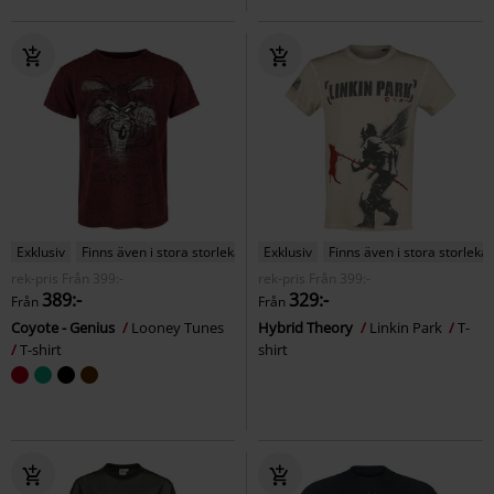
Exklusiv
Finns även i stora storlekar
Exklusiv
Finns även i stora storlekar
rek-pris
Från
399:-
rek-pris
Från
399:-
389:-
329:-
Från
Från
Coyote - Genius
Looney Tunes
Hybrid Theory
Linkin Park
T-
T-shirt
shirt