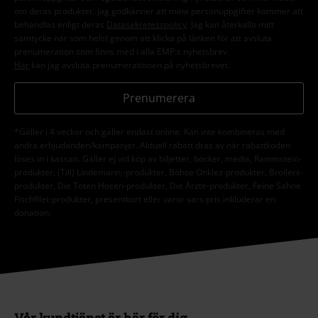
om deras produkter. Jag godkänner att mina personuppgifter kommer att
behandlas enligt deras
Datasekretesspolicy
. Jag kan återkalla mitt
samtycke när som helst genom att klicka på länken för att avsluta
prenumeration som finns med i alla EMP:s nyhetsbrev.
Här
kan jag avsluta prenumerationen på nyhetsbrevet.
Prenumerera
*Gäller i 4 veckor och gäller endast online. Kan inte kombineras med
andra erbjudanden/kampanjer. Aktuell rabatt dras av när rabattkoden
löses in i kassan. Gäller ej vid köp av biljetter, böcker, media, Rammstein-
produkter, (Till) Lindemann,-produkter, Böhse Onklez-produkter, Broilers-
produkter, Die Toten Hosen-produkter, Die Ärzte-produkter, Feine Sahne
Fischfilet-produkter, presentkort eller varor vars pris inkluderar en
donation.