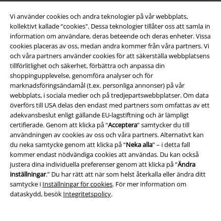
Vi använder cookies och andra teknologier på vår webbplats,
kollektivt kallade “cookies". Dessa teknologier tillåter oss att samla in
information om användare, deras beteende och deras enheter. Vissa
cookies placeras av oss, medan andra kommer från våra partners. Vi
och våra partners använder cookies för att säkerställa webbplatsens
tillförlitlighet och säkerhet, förbättra och anpassa din
Bli en del av gemenskapen!
shoppingupplevelse, genomföra analyser och för
marknadsföringsändamål (t.ex. personliga annonser) på vår
webbplats, i sociala medier och på tredjepartswebbplatser. Om data
överförs till USA delas den endast med partners som omfattas av ett
adekvansbeslut enligt gällande EU-lagstiftning och är lämpligt
certifierade. Genom att klicka på “
Acceptera
” samtycker du till
användningen av cookies av oss och våra partners. Alternativt kan
du neka samtycke genom att klicka på “
Neka alla
” – i detta fall
kommer endast nödvändiga cookies att användas. Du kan också
justera dina individuella preferenser genom att klicka på “
Ändra
Betalningsmetod
inställningar
.” Du har rätt att när som helst återkalla eller ändra ditt
samtycke i
Inställningar för cookies
. För mer information om
dataskydd, besök
Integritetspolicy
.