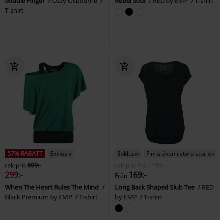
Middle Finger
Ozzy Osbourne
Rebel Soul
RED by EMP
T-shirt
T-shirt
57% RABATT
Exklusiv
Exklusiv
Finns även i stora storlekar
rek-pris
699:-
rek-pris
Från
199:-
299:-
169:-
Från
When The Heart Rules The Mind
Long Back Shaped Slub Tee
RED
Black Premium by EMP
T-shirt
by EMP
T-shirt