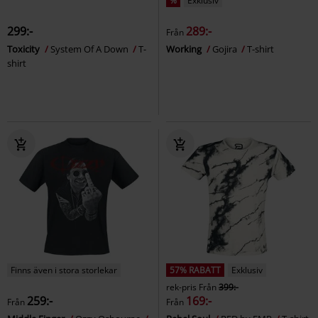
%
Exklusiv
299:-
289:-
Från
Toxicity
System Of A Down
T-
Working
Gojira
T-shirt
shirt
Finns även i stora storlekar
57% RABATT
Exklusiv
rek-pris
Från
399:-
259:-
169:-
Från
Från