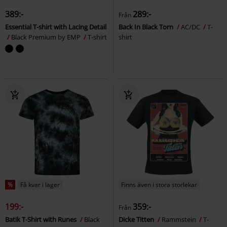
389:-
289:-
Från
Essential T-shirt with Lacing Detail
Back In Black Torn
AC/DC
T-
Black Premium by EMP
T-shirt
shirt
%
Få kvar i lager
Finns även i stora storlekar
199:-
359:-
Från
Batik T-Shirt with Runes
Black
Dicke Titten
Rammstein
T-