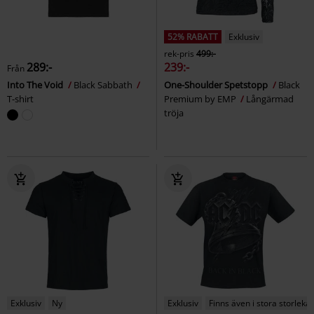
52% RABATT
Exklusiv
rek-pris
499:-
289:-
239:-
Från
Into The Void
Black Sabbath
One-Shoulder Spetstopp
Black
T-shirt
Premium by EMP
Långärmad
tröja
Exklusiv
Ny
Exklusiv
Finns även i stora storlekar