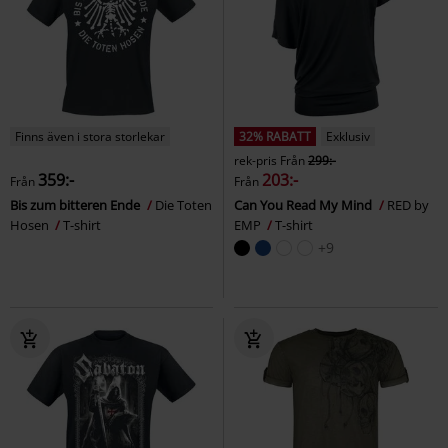
Finns även i stora storlekar
32% RABATT
Exklusiv
rek-pris
Från
299:-
359:-
203:-
Från
Från
Bis zum bitteren Ende
Die Toten
Can You Read My Mind
RED by
Hosen
T-shirt
EMP
T-shirt
+9