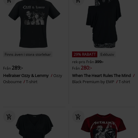
Finns även i stora storlekar
29% RABATT
Exklusiv
rek-pris
Från
399:-
289:-
280:-
Från
Från
Hellraiser Ozzy & Lemmy
Ozzy
When The Heart Rules The Mind
Osbourne
T-shirt
Black Premium by EMP
T-shirt