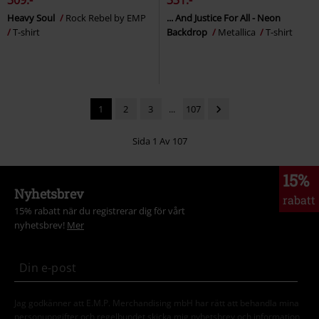
309:-
331:-
Heavy Soul
Rock Rebel by EMP
... And Justice For All - Neon
T-shirt
Backdrop
Metallica
T-shirt
1
2
3
...
107
Sida 1 Av 107
15%
Nyhetsbrev
rabatt
15% rabatt när du registrerar dig för vårt
nyhetsbrev!
Mer
Jag godkänner att E.M.P. Merchandising mbH har rätt att behandla mina
personuppgifter och regelbundet skicka mig nyhetsbrev och information