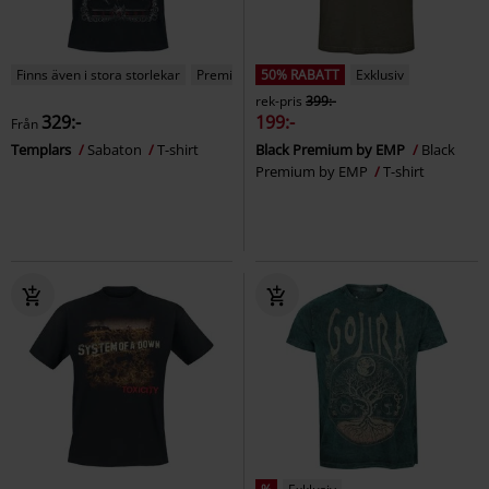
Finns även i stora storlekar
Premium
50% RABATT
Exklusiv
rek-pris
399:-
329:-
199:-
Från
Templars
Sabaton
T-shirt
Black Premium by EMP
Black
Premium by EMP
T-shirt