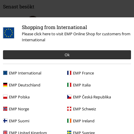
Senast besökt
Shopping from International
Please click here to visit EMP Online Shop for customers from
International
Ok
%
EMP International
EMP France
175:-
Från
EMP Deutschland
EMP Italia
EMP Polska
EMP Česká Republika
More categories. More options.
Teman
Dödskallar
EMP Norge
EMP Schweiz
Klädmärken
Kläder
T-shirts & Toppar
EMP Suomi
EMP Ireland
Klädmärken
Killar
EMP United Kingdom
EMP Sverige