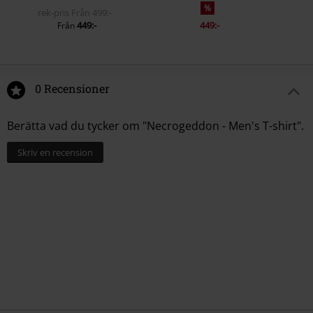
%
rek-pris
Från
499:-
449:-
449:-
Från
0 Recensioner
Berätta vad du tycker om "Necrogeddon - Men's T-shirt".
Skriv en recension