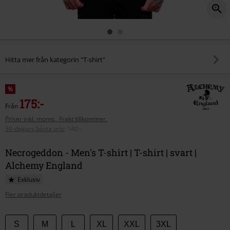
Hitta mer från kategorin "T-shirt"
%
175:-
Från
Priser inkl. moms., Frakt tillkommer.
30-dagars bästa pris
:
140:-
Necrogeddon - Men's T-shirt | T-shirt | svart |
Alchemy England
Exklusiv
Fler produktdetaljer
Välj
S
M
L
XL
XXL
3XL