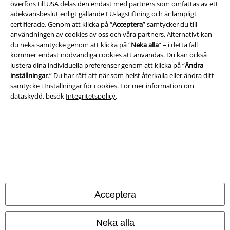
överförs till USA delas den endast med partners som omfattas av ett
adekvansbeslut enligt gällande EU-lagstiftning och är lämpligt
certifierade. Genom att klicka på “
Acceptera
” samtycker du till
Juridisk information/Villkor
användningen av cookies av oss och våra partners. Alternativt kan
du neka samtycke genom att klicka på “
Neka alla
” – i detta fall
Villkor
kommer endast nödvändiga cookies att användas. Du kan också
justera dina individuella preferenser genom att klicka på “
Ändra
Om oss
inställningar
.” Du har rätt att när som helst återkalla eller ändra ditt
samtycke i
Inställningar för cookies
. För mer information om
Ladda ner villkoren
dataskydd, besök
Integritetspolicy
.
Avfallshantering och miljöskydd
Försäkran om överensstämmelse
Information om tillgänglighet
Inställningar för cookies
Acceptera
Bekräfta ångrat köp
Neka alla