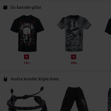
Outer Vision s. l.
Avda Paisos Catalanes 168
Du kanske gillar
17457 Riudellots de la Selva- GIRONA
Spain
https://www.outer-vision.com/es/
%
%
191:-
299:-
Andra kunder köpte även