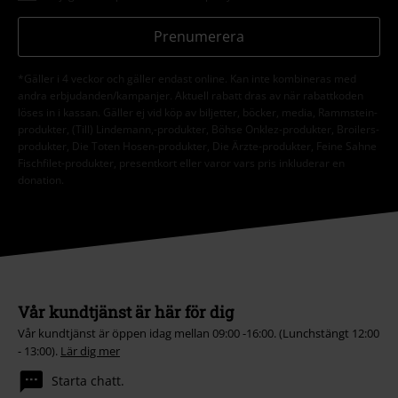
Prenumerera
*Gäller i 4 veckor och gäller endast online. Kan inte kombineras med
andra erbjudanden/kampanjer. Aktuell rabatt dras av när rabattkoden
löses in i kassan. Gäller ej vid köp av biljetter, böcker, media, Rammstein-
produkter, (Till) Lindemann,-produkter, Böhse Onklez-produkter, Broilers-
produkter, Die Toten Hosen-produkter, Die Ärzte-produkter, Feine Sahne
Fischfilet-produkter, presentkort eller varor vars pris inkluderar en
donation.
Vår kundtjänst är här för dig
Vår kundtjänst är öppen idag mellan 09:00 -16:00. (Lunchstängt 12:00
- 13:00).
Lär dig mer
Starta chatt.