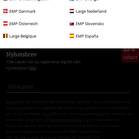
Plusstorlekar
Killar
T-shirts
EMP Danmark
Large Nederland
Kläder
T-shirts & Toppar
T-shirts
EMP Österreich
EMP Slovensko
Large Belgique
EMP España
15%
Nyhetsbrev
rabatt
15% rabatt när du registrerar dig för vårt
nyhetsbrev!
Mer
Jag godkänner att E.M.P. Merchandising mbH har rätt att behandla mina
personuppgifter och regelbundet skicka mig nyhetsbrev och information
om deras produkter. Jag godkänner att mina personuppgifter kommer att
behandlas enligt deras
Datasekretesspolicy
. Jag kan återkalla mitt
samtycke när som helst genom att klicka på länken för att avsluta
prenumeration som finns med i alla EMP:s nyhetsbrev.
Här
kan jag avsluta prenumerationen på nyhetsbrevet.