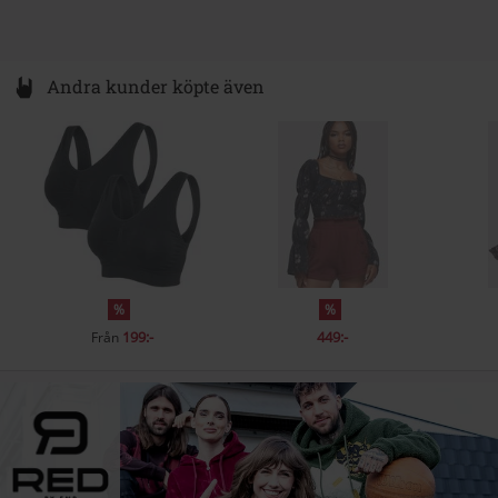
rek-pris
399:-
299:-
649:-
re
Andra kunder köpte även
%
%
199:-
449:-
Från