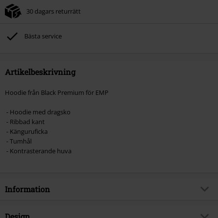
30 dagars returrätt
Bästa service
Artikelbeskrivning
Hoodie från Black Premium för EMP
- Hoodie med dragsko
- Ribbad kant
- Känguruficka
- Tumhål
- Kontrasterande huva
Information
Artikelnummer
349521
Design