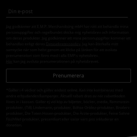
Jag godkänner att E.M.P. Merchandising mbH har rätt att behandla mina
personuppgifter och regelbundet skicka mig nyhetsbrev och information
om deras produkter. Jag godkänner att mina personuppgifter kommer att
behandlas enligt deras
Datasekretesspolicy
. Jag kan återkalla mitt
samtycke när som helst genom att klicka på länken för att avsluta
prenumeration som finns med i alla EMP:s nyhetsbrev.
Här
kan jag avsluta prenumerationen på nyhetsbrevet.
Prenumerera
*Gäller i 4 veckor och gäller endast online. Kan inte kombineras med
andra erbjudanden/kampanjer. Aktuell rabatt dras av när rabattkoden
löses in i kassan. Gäller ej vid köp av biljetter, böcker, media, Rammstein-
produkter, (Till) Lindemann,-produkter, Böhse Onklez-produkter, Broilers-
produkter, Die Toten Hosen-produkter, Die Ärzte-produkter, Feine Sahne
Fischfilet-produkter, presentkort eller varor vars pris inkluderar en
donation.