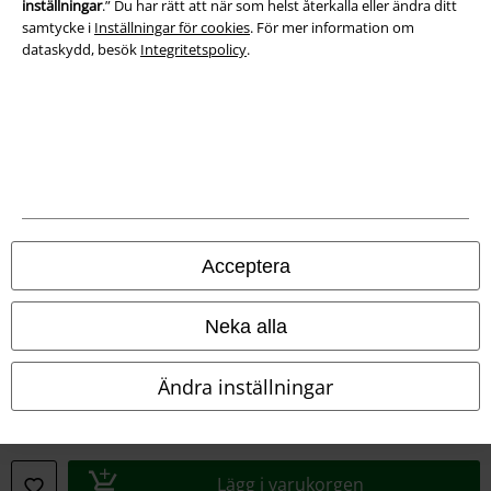
inställningar
.” Du har rätt att när som helst återkalla eller ändra ditt
samtycke i
Inställningar för cookies
. För mer information om
Försäkran om överensstämmelse
dataskydd, besök
Integritetspolicy
.
Information om tillgänglighet
Inställningar för cookies
Bekräfta ångrat köp
Alla priser inkl. moms.
Fraktkostnad tillkommer.
Acceptera
© 1986-2026 E.M.P. Merchandising HGmbH
Neka alla
Våra onlinebutiker
Ändra inställningar
EMP International
EMP France
Lägg i varukorgen