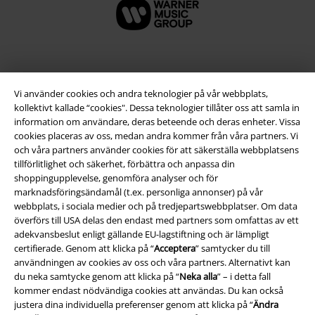
Vi använder cookies och andra teknologier på vår webbplats,
kollektivt kallade “cookies". Dessa teknologier tillåter oss att samla in
information om användare, deras beteende och deras enheter. Vissa
cookies placeras av oss, medan andra kommer från våra partners. Vi
och våra partners använder cookies för att säkerställa webbplatsens
tillförlitlighet och säkerhet, förbättra och anpassa din
shoppingupplevelse, genomföra analyser och för
Juridisk information/Villkor
marknadsföringsändamål (t.ex. personliga annonser) på vår
webbplats, i sociala medier och på tredjepartswebbplatser. Om data
Villkor
överförs till USA delas den endast med partners som omfattas av ett
adekvansbeslut enligt gällande EU-lagstiftning och är lämpligt
Om oss
certifierade. Genom att klicka på “
Acceptera
” samtycker du till
användningen av cookies av oss och våra partners. Alternativt kan
du neka samtycke genom att klicka på “
Neka alla
” – i detta fall
Ladda ner villkoren
kommer endast nödvändiga cookies att användas. Du kan också
justera dina individuella preferenser genom att klicka på “
Ändra
Avfallshantering och miljöskydd