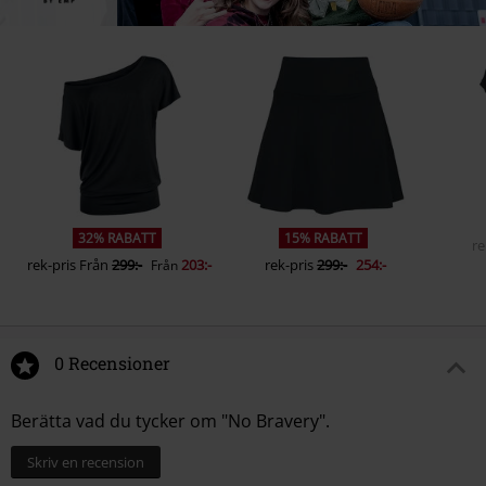
32% RABATT
15% RABATT
re
rek-pris
Från
299:-
203:-
rek-pris
299:-
254:-
Från
0 Recensioner
Berätta vad du tycker om "No Bravery".
Skriv en recension