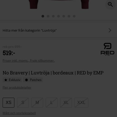
Hitta mer från kategorin "Luvtröja"
rek-pris
699:-
519:-
Priser inkl. moms., Frakt tillkommer.
No Bravery | Luvtröja | bordeaux | RED by EMP
Exklusiv
Patches
Fler produktdetaljer
Välj
XS
S
M
L
XL
XXL
din
Mått och storlekstabell
storlek