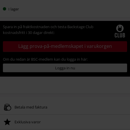
I lager
Spara in på fraktkostnaden och testa Backstage Club
kostnadsfritt i 30 dagar direkt:
Lägg prova-på-medlemskapet i varukorgen
Om du redan är BSC-medlem kan du logga in här:
Logga in nu
Betala med faktura
Exklusiva varor