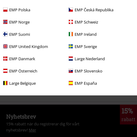
519:-
EMP Polska
EMP Česká Republika
EMP Norge
EMP Schweiz
More categories. More options.
EMP Suomi
EMP Ireland
Nytt
Kläder
Tröjor
Luvtröjor & Luvjackor
EMP United Kingdom
EMP Sverige
Tjejer
Kläder
Tröjor & Cardigans
Hoodies
EMP Danmark
Large Nederland
Tjejer
Kläder
Tröjor & Cardigans
Tröjor
EMP Österreich
EMP Slovensko
Rea %
Tjejer
Kläder
Tröjor & Cardigans
Hoodies
Large Belgique
EMP España
Tjejer
EMP:s egna märken
15%
Nyhetsbrev
rabatt
15% rabatt när du registrerar dig för vårt
nyhetsbrev!
Mer