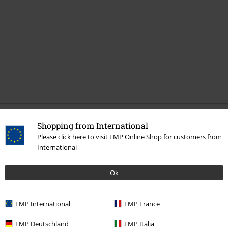
Senast besökt
Shopping from International
Please click here to visit EMP Online Shop for customers from
International
Ok
EMP International
EMP France
EMP Deutschland
EMP Italia
rek-pris
699:-