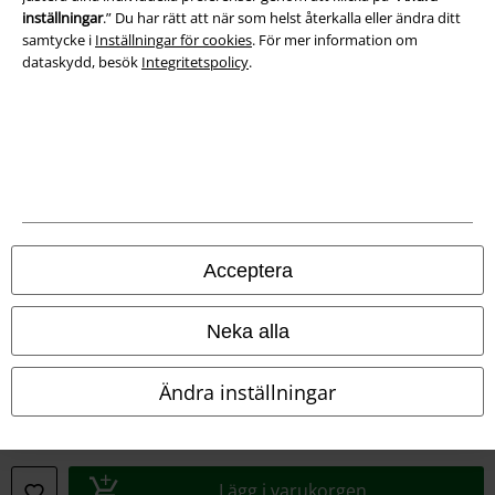
inställningar
.” Du har rätt att när som helst återkalla eller ändra ditt
Ladda ner villkoren
samtycke i
Inställningar för cookies
. För mer information om
dataskydd, besök
Integritetspolicy
.
Avfallshantering och miljöskydd
Försäkran om överensstämmelse
Information om tillgänglighet
Inställningar för cookies
Acceptera
Bekräfta ångrat köp
Neka alla
Alla priser inkl. moms.
Fraktkostnad tillkommer.
© 1986-2026 E.M.P. Merchandising HGmbH
Ändra inställningar
Våra onlinebutiker
Lägg i varukorgen