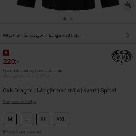
Hitta mer från kategorin "Långärmad tröja"
%
220:-
Priser inkl. moms., Frakt tillkommer.
30-dagars bästa pris
:
172:-
Oak Dragon | Långärmad tröja | svart | Spiral
Fler produktdetaljer
Välj
M
L
XL
XXL
din
Mått och storlekstabell
storlek