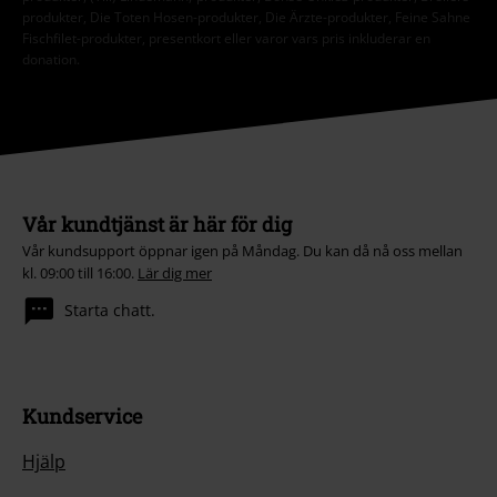
produkter, Die Toten Hosen-produkter, Die Ärzte-produkter, Feine Sahne
Fischfilet-produkter, presentkort eller varor vars pris inkluderar en
donation.
Vår kundtjänst är här för dig
Vår kundsupport öppnar igen på Måndag. Du kan då nå oss mellan
kl. 09:00 till 16:00.
Lär dig mer
Starta chatt.
Kundservice
Hjälp