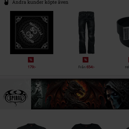
Andra kunder köpte även
%
%
179:-
654:-
re
Från