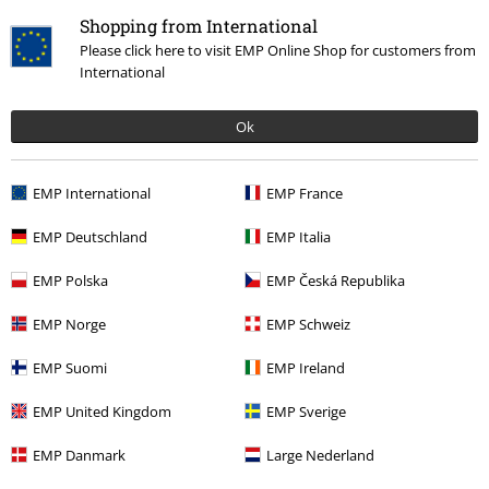
Shopping from International
Please click here to visit EMP Online Shop for customers from
International
Ok
EMP International
EMP France
More categories. More options.
Teman
Basplagg
Kläder
EMP Deutschland
EMP Italia
Teman
Basplagg
Basics Killar
EMP Polska
EMP Česká Republika
Teman
Skräck
EMP Norge
EMP Schweiz
Kläder & accessoarer
Toppar
Långärmade tröjor
EMP Suomi
EMP Ireland
Teman
Rockkläder
Rockwear Killar
EMP United Kingdom
EMP Sverige
EMP Danmark
Large Nederland