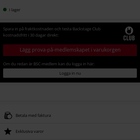
I lager
Spara in på fraktkostnaden och testa Backstage Club
kostnadsfritt i 30 dagar direkt:
Lägg prova-på-medlemskapet i varukorgen
Om du redan är BSC-medlem kan du logga in här:
Logga in nu
Betala med faktura
Exklusiva varor