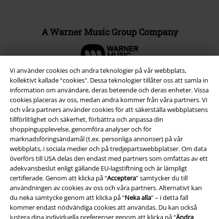
A Warner Music Group Company
Vi använder cookies och andra teknologier på vår webbplats,
kollektivt kallade “cookies". Dessa teknologier tillåter oss att samla in
information om användare, deras beteende och deras enheter. Vissa
cookies placeras av oss, medan andra kommer från våra partners. Vi
och våra partners använder cookies för att säkerställa webbplatsens
tillförlitlighet och säkerhet, förbättra och anpassa din
shoppingupplevelse, genomföra analyser och för
marknadsföringsändamål (t.ex. personliga annonser) på vår
webbplats, i sociala medier och på tredjepartswebbplatser. Om data
överförs till USA delas den endast med partners som omfattas av ett
adekvansbeslut enligt gällande EU-lagstiftning och är lämpligt
Juridisk information/Villkor
certifierade. Genom att klicka på “
Acceptera
” samtycker du till
användningen av cookies av oss och våra partners. Alternativt kan
Villkor
du neka samtycke genom att klicka på “
Neka alla
” – i detta fall
kommer endast nödvändiga cookies att användas. Du kan också
Om oss
justera dina individuella preferenser genom att klicka på “
Ändra