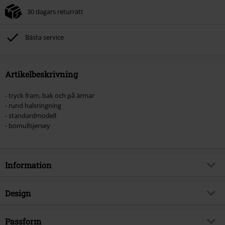
30 dagars returrätt
Bästa service
Artikelbeskrivning
- tryck fram, bak och på ärmar
- rund halsringning
- standardmodell
- bomullsjersey
Information
Artikelnummer
574225
Design
Titel
Oak Dragon
Produkttyp
Långärmad tröja
Brand
Passform
Spiral