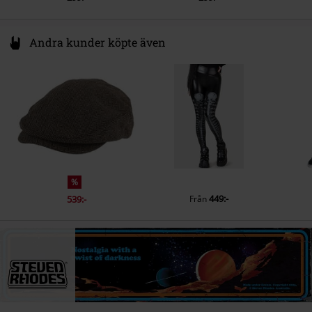
Andra kunder köpte även
%
449:-
539:-
Från