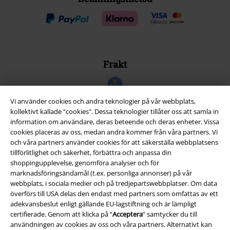
Frakt
Vi använder cookies och andra teknologier på vår webbplats,
kollektivt kallade “cookies". Dessa teknologier tillåter oss att samla in
information om användare, deras beteende och deras enheter. Vissa
EMP-appen
cookies placeras av oss, medan andra kommer från våra partners. Vi
och våra partners använder cookies för att säkerställa webbplatsens
Ladda ner EMP-appen nu och ta del av många fördelar!
tillförlitlighet och säkerhet, förbättra och anpassa din
shoppingupplevelse, genomföra analyser och för
marknadsföringsändamål (t.ex. personliga annonser) på vår
webbplats, i sociala medier och på tredjepartswebbplatser. Om data
överförs till USA delas den endast med partners som omfattas av ett
adekvansbeslut enligt gällande EU-lagstiftning och är lämpligt
A Warner Music Group Company
certifierade. Genom att klicka på “
Acceptera
” samtycker du till
användningen av cookies av oss och våra partners. Alternativt kan