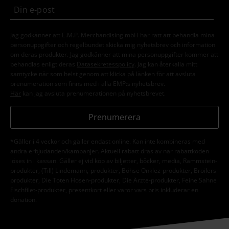
Jag godkänner att E.M.P. Merchandising mbH har rätt att behandla mina
personuppgifter och regelbundet skicka mig nyhetsbrev och information
om deras produkter. Jag godkänner att mina personuppgifter kommer att
behandlas enligt deras
Datasekretesspolicy
. Jag kan återkalla mitt
samtycke när som helst genom att klicka på länken för att avsluta
prenumeration som finns med i alla EMP:s nyhetsbrev.
Här
kan jag avsluta prenumerationen på nyhetsbrevet.
Prenumerera
*Gäller i 4 veckor och gäller endast online. Kan inte kombineras med
andra erbjudanden/kampanjer. Aktuell rabatt dras av när rabattkoden
löses in i kassan. Gäller ej vid köp av biljetter, böcker, media, Rammstein-
produkter, (Till) Lindemann,-produkter, Böhse Onklez-produkter, Broilers-
produkter, Die Toten Hosen-produkter, Die Ärzte-produkter, Feine Sahne
Fischfilet-produkter, presentkort eller varor vars pris inkluderar en
donation.