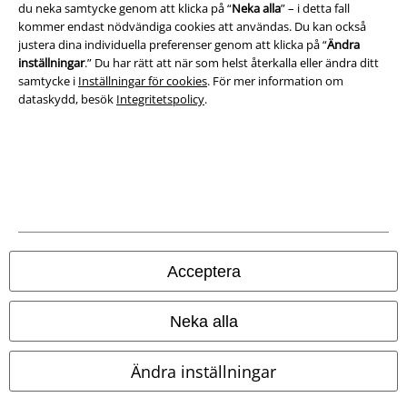
du neka samtycke genom att klicka på “
Neka alla
” – i detta fall
kommer endast nödvändiga cookies att användas. Du kan också
justera dina individuella preferenser genom att klicka på “
Ändra
inställningar
.” Du har rätt att när som helst återkalla eller ändra ditt
samtycke i
Inställningar för cookies
. För mer information om
dataskydd, besök
Integritetspolicy
.
Juridisk information/Villkor
Villkor
Acceptera
Om oss
Neka alla
Ladda ner villkoren
Ändra inställningar
Avfallshantering och miljöskydd