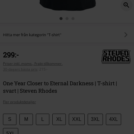
Hitta mer från kategorin "T-shirt"
299:-
Priser inkl. moms., Frakt tillkommer.
30-dagars bästa pris
:
215:-
One Year Closer to Eternal Darkness | T-shirt |
svart | Steven Rhodes
Fler produktdetaljer
Välj
S
M
L
XL
XXL
3XL
4XL
din
storlek
5XL