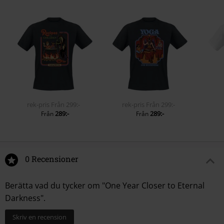
rek-pris
Från
299:-
rek-pris
Från
299:-
289:-
289:-
Från
Från
0 Recensioner
Berätta vad du tycker om "One Year Closer to Eternal
Darkness".
Skriv en recension