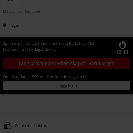
Mått och storlekstabell
I lager
Spara in på fraktkostnaden och testa Backstage Club
kostnadsfritt i 30 dagar direkt:
Lägg prova-på-medlemskapet i varukorgen
Om du redan är BSC-medlem kan du logga in här:
Logga in nu
Betala med faktura