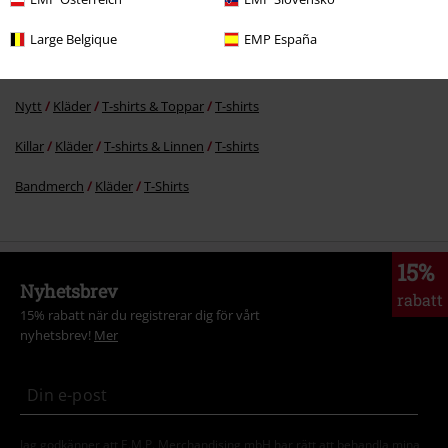
Nytt
Bandmerch
Plusstorlekar
Large Belgique
EMP España
Rea %
Kläder
T-shirts & Toppar
T-Shirts
Nytt
Kläder
T-shirts & Toppar
T-shirts
Killar
Kläder
T-shirts & Linnen
T-shirts
Bandmerch
Kläder
T-Shirts
15%
Nyhetsbrev
rabatt
15% rabatt när du registrerar dig för vårt
nyhetsbrev!
Mer
Jag godkänner att E.M.P. Merchandising mbH har rätt att behandla mina