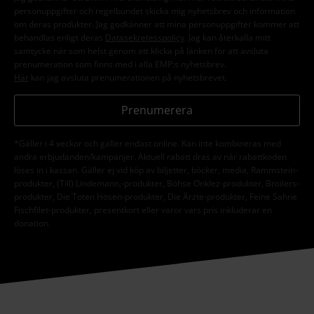
personuppgifter och regelbundet skicka mig nyhetsbrev och information
om deras produkter. Jag godkänner att mina personuppgifter kommer att
behandlas enligt deras
Datasekretesspolicy
. Jag kan återkalla mitt
samtycke när som helst genom att klicka på länken för att avsluta
prenumeration som finns med i alla EMP:s nyhetsbrev.
Här
kan jag avsluta prenumerationen på nyhetsbrevet.
Prenumerera
*Gäller i 4 veckor och gäller endast online. Kan inte kombineras med
andra erbjudanden/kampanjer. Aktuell rabatt dras av när rabattkoden
löses in i kassan. Gäller ej vid köp av biljetter, böcker, media, Rammstein-
produkter, (Till) Lindemann,-produkter, Böhse Onklez-produkter, Broilers-
produkter, Die Toten Hosen-produkter, Die Ärzte-produkter, Feine Sahne
Fischfilet-produkter, presentkort eller varor vars pris inkluderar en
donation.