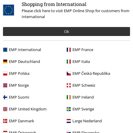
Shopping from International
Please click here to visit EMP Online Shop for customers from
International
Ok
Senast besökt
EMP International
EMP France
EMP Deutschland
EMP Italia
EMP Polska
EMP Česká Republika
EMP Norge
EMP Schweiz
EMP Suomi
EMP Ireland
rek-pris
Från
399:-
289:-
Från
EMP United Kingdom
EMP Sverige
EMP Danmark
Large Nederland
More categories. More options.
EMP Österreich
EMP Slovensko