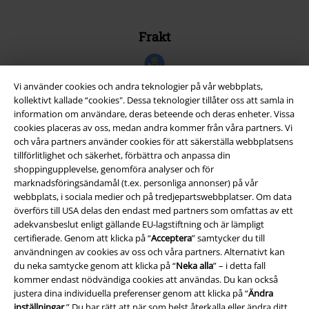
Frakt
Vi använder cookies och andra teknologier på vår webbplats,
kollektivt kallade “cookies". Dessa teknologier tillåter oss att samla in
information om användare, deras beteende och deras enheter. Vissa
EMP-appen
cookies placeras av oss, medan andra kommer från våra partners. Vi
och våra partners använder cookies för att säkerställa webbplatsens
Ladda ner EMP-appen nu och ta del av många fördelar!
tillförlitlighet och säkerhet, förbättra och anpassa din
shoppingupplevelse, genomföra analyser och för
marknadsföringsändamål (t.ex. personliga annonser) på vår
webbplats, i sociala medier och på tredjepartswebbplatser. Om data
överförs till USA delas den endast med partners som omfattas av ett
adekvansbeslut enligt gällande EU-lagstiftning och är lämpligt
A Warner Music Group Company
certifierade. Genom att klicka på “
Acceptera
” samtycker du till
användningen av cookies av oss och våra partners. Alternativt kan
du neka samtycke genom att klicka på “
Neka alla
” – i detta fall
kommer endast nödvändiga cookies att användas. Du kan också
justera dina individuella preferenser genom att klicka på “
Ändra
inställningar
.” Du har rätt att när som helst återkalla eller ändra ditt