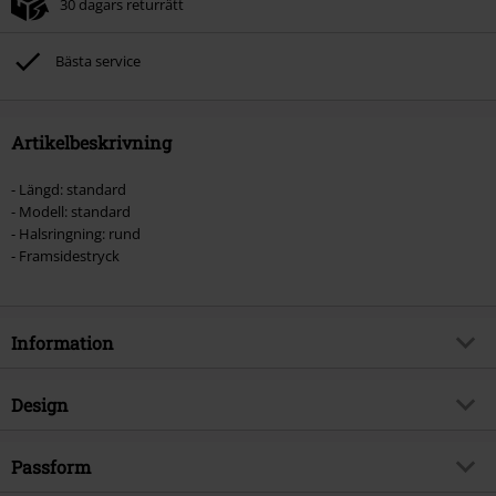
30 dagars returrätt
Bästa service
Artikelbeskrivning
- Längd: standard
- Modell: standard
- Halsringning: rund
- Framsidestryck
Information
Artikelnummer
559023
Design
Titel
Por Vida
Produkttyp
T-shirt
Musikgenre
Passform
Punkrock
Mönster
plain