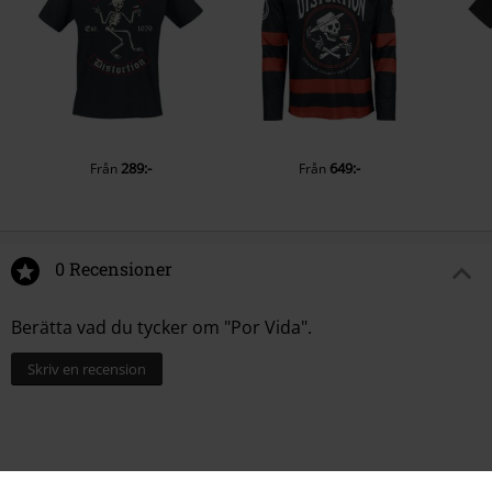
289:-
649:-
Från
Från
0 Recensioner
Berätta vad du tycker om "Por Vida".
Skriv en recension