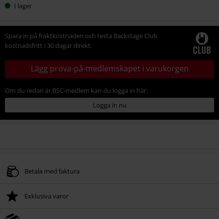
I lager
Spara in på fraktkostnaden och testa Backstage Club
kostnadsfritt i 30 dagar direkt:
Lägg prova-på-medlemskapet i varukorgen
Om du redan är BSC-medlem kan du logga in här:
Logga in nu
Betala med faktura
Exklusiva varor