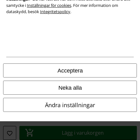
samtycke i
Inställningar för cookies
. För mer information om
dataskydd, besök
Integritetspolicy
.
Juridisk information/Villkor
Villkor
Acceptera
Om oss
Neka alla
Ladda ner villkoren
Ändra inställningar
Avfallshantering och miljöskydd
Försäkran om överensstämmelse
Lägg i varukorgen
Information om tillgänglighet