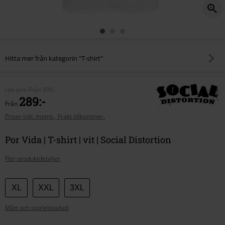
Hitta mer från kategorin "T-shirt"
rek-pris
Från
399:-
289:-
Från
Priser inkl. moms., Frakt tillkommer.
Por Vida | T-shirt | vit | Social Distortion
Fler produktdetaljer
Välj
XL
XXL
3XL
din
Mått och storlekstabell
storlek