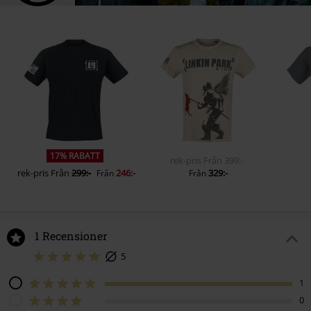
17% RABATT
rek-pris
Från
399:-
rek-pris
Från
299:-
246:-
329:-
Från
Från
1 Recensioner
5
1
0