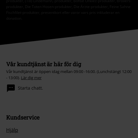
produkter, (Till) Lindemann,-produkter, Böhse Onklez-produkter, Broilers-
produkter, Die Toten Hosen-produkter, Die Ärzte-produkter, Feine Sahne
Fischfilet-produkter, presentkort eller varor vars pris inkluderar en
donation.
Vår kundtjänst är här för dig
Vår kundtjänst är öppen idag mellan 09:00 -16:00. (Lunchstängt 12:00
- 13:00).
Lär dig mer
Starta chatt.
Kundservice
Hjälp