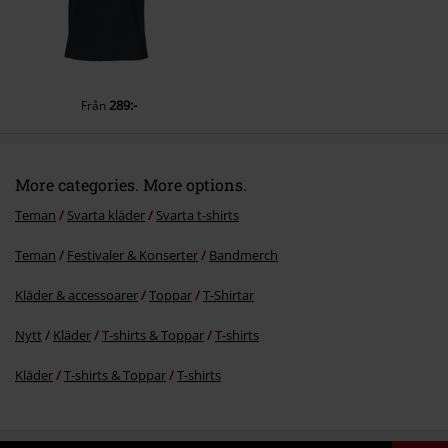
289:-
Från
More categories. More options.
Teman
Svarta kläder
Svarta t-shirts
Teman
Festivaler & Konserter
Bandmerch
Kläder & accessoarer
Toppar
T-Shirtar
Nytt
Kläder
T-shirts & Toppar
T-shirts
Kläder
T-shirts & Toppar
T-shirts