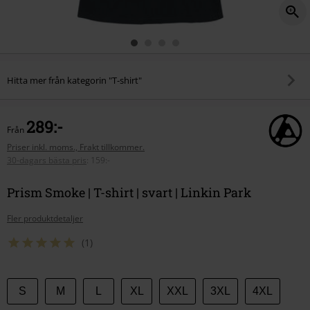
Hitta mer från kategorin "T-shirt"
289:-
Från
Priser inkl. moms., Frakt tillkommer.
30-dagars bästa pris
:
159:-
Prism Smoke | T-shirt | svart | Linkin Park
Fler produktdetaljer
(1)
Välj
S
M
L
XL
XXL
3XL
4XL
din