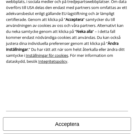
webbplats, i sociala medier och på tredjepartswebbplatser. Om data
överförs till USA delas den endast med partners som omfattas av ett
adekvansbeslut enligt gällande EU-lagstiftning och är lämpligt
certifierade. Genom att klicka på “
Acceptera
” samtycker du till
A Warner Music Group Company
användningen av cookies av oss och våra partners. Alternativt kan
du neka samtycke genom att klicka på “
Neka alla
” – i detta fall
kommer endast nödvändiga cookies att användas. Du kan också
justera dina individuella preferenser genom att klicka på “
Ändra
inställningar
.” Du har rätt att när som helst återkalla eller ändra ditt
samtycke i
Inställningar för cookies
. För mer information om
dataskydd, besök
Integritetspolicy
.
Juridisk information/Villkor
Villkor
Acceptera
Om oss