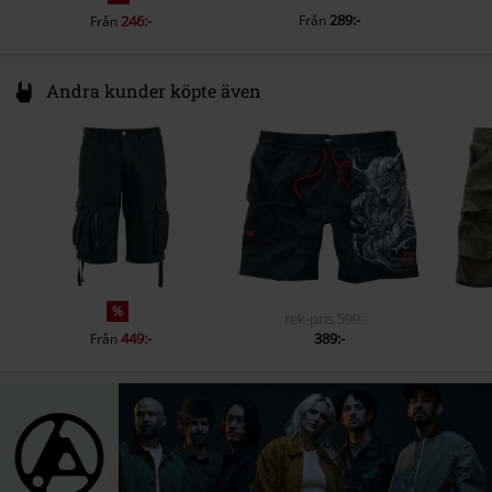
289:-
246:-
Från
Från
Andra kunder köpte även
%
rek-pris
599:-
449:-
389:-
Från