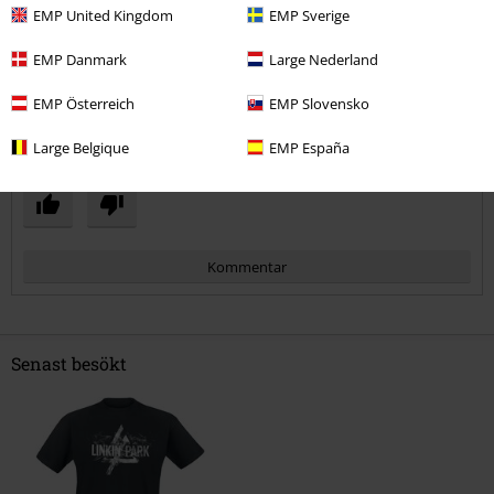
EMP United Kingdom
EMP Sverige
För smal
Perfekt
För bred
Längd
EMP Danmark
Large Nederland
För kort
Perfekt
För lång
EMP Österreich
EMP Slovensko
Verifierad recension
Large Belgique
EMP España
Hade du någon nytta av den här recensionen?
Kommentar
Senast besökt
Skicka kommentar