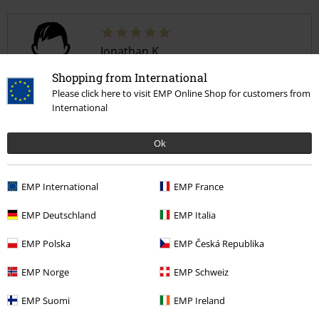
Jonathan K.
3 Recensioner
Shopping from International
Postat den: måndag, 15 november 2021
Please click here to visit EMP Online Shop for customers from
Din längd i meter (t.ex. 1,73): 1.90
International
Vilken storlek köpte du?: M
Perfekt
Ok
Passar perfekt, jätteskön tröja :)
EMP International
EMP France
EMP Deutschland
EMP Italia
EMP Polska
EMP Česká Republika
Kvalité
5
Design
EMP Norge
EMP Schweiz
5
Passform
EMP Suomi
EMP Ireland
5
Vidd