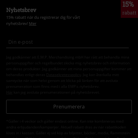
15%
Nyhetsbrev
rabatt
15% rabatt när du registrerar dig för vårt
nyhetsbrev!
Mer
Jag godkänner att E.M.P. Merchandising mbH har rätt att behandla mina
personuppgifter och regelbundet skicka mig nyhetsbrev och information
om deras produkter. Jag godkänner att mina personuppgifter kommer att
behandlas enligt deras
Datasekretesspolicy
. Jag kan återkalla mitt
samtycke när som helst genom att klicka på länken för att avsluta
prenumeration som finns med i alla EMP:s nyhetsbrev.
Här
kan jag avsluta prenumerationen på nyhetsbrevet.
Prenumerera
*Gäller i 4 veckor och gäller endast online. Kan inte kombineras med
andra erbjudanden/kampanjer. Aktuell rabatt dras av när rabattkoden
löses in i kassan. Gäller ej vid köp av biljetter, böcker, media, Rammstein-