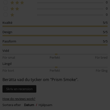
0
0
0
Kvalité
5/5
Design
5/5
Passform
5/5
Vidd
För smal
Perfekt
För bred
Längd
För kort
Perfekt
För lång
Berätta vad du tycker om "Prism Smoke".
Skriv en recension
How do reviews work?
Sortera efter
Datum
Hjälpsam