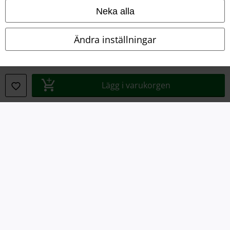
Neka alla
Ladda ner villkoren
Ändra inställningar
Avfallshantering och miljöskydd
Försäkran om överensstämmelse
Lägg i varukorgen
Information om tillgänglighet
Inställningar för cookies
Bekräfta ångrat köp
Alla priser inkl. moms.
Fraktkostnad tillkommer.
© 1986-2026 E.M.P. Merchandising HGmbH
Våra onlinebutiker