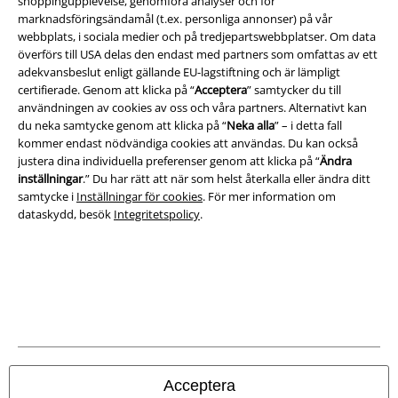
shoppingupplevelse, genomföra analyser och för
Juridisk information/Villkor
marknadsföringsändamål (t.ex. personliga annonser) på vår
webbplats, i sociala medier och på tredjepartswebbplatser. Om data
Villkor
överförs till USA delas den endast med partners som omfattas av ett
adekvansbeslut enligt gällande EU-lagstiftning och är lämpligt
Om oss
certifierade. Genom att klicka på “
Acceptera
” samtycker du till
användningen av cookies av oss och våra partners. Alternativt kan
Ladda ner villkoren
du neka samtycke genom att klicka på “
Neka alla
” – i detta fall
kommer endast nödvändiga cookies att användas. Du kan också
justera dina individuella preferenser genom att klicka på “
Ändra
Avfallshantering och miljöskydd
inställningar
.” Du har rätt att när som helst återkalla eller ändra ditt
samtycke i
Inställningar för cookies
. För mer information om
Försäkran om överensstämmelse
dataskydd, besök
Integritetspolicy
.
Information om tillgänglighet
Inställningar för cookies
Bekräfta ångrat köp
Alla priser inkl. moms.
Fraktkostnad tillkommer.
Acceptera
© 1986-2026 E.M.P. Merchandising HGmbH