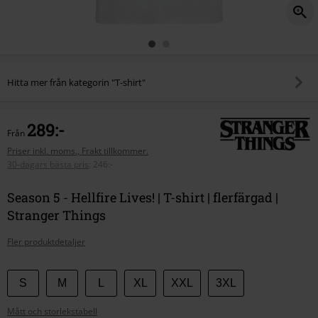
Hitta mer från kategorin "T-shirt"
289:-
Från
Priser inkl. moms., Frakt tillkommer.
30-dagars bästa pris
:
246:-
Season 5 - Hellfire Lives! | T-shirt | flerfärgad |
Stranger Things
Fler produktdetaljer
Välj
S
M
L
XL
XXL
3XL
din
Mått och storlekstabell
storlek