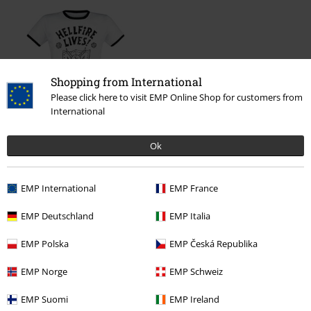
Shopping from International
Please click here to visit EMP Online Shop for customers from
International
289:-
Från
Ok
EMP International
EMP France
More categories. More options.
EMP Deutschland
EMP Italia
Nytt
Kläder
T-shirts & Toppar
T-shirts
EMP Polska
EMP Česká Republika
Rea %
Film & TV
EMP Norge
EMP Schweiz
Rea %
Kläder
T-shirts & Toppar
T-Shirts
EMP Suomi
EMP Ireland
Underhållning