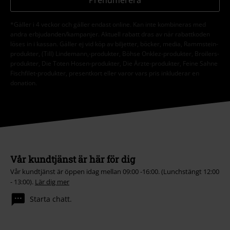
Prenumerera
*Gäller i 4 veckor och gäller endast online. Kan inte kombineras med
andra erbjudanden/kampanjer. Aktuell rabatt dras av när rabattkoden
löses in i kassan. Gäller ej vid köp av biljetter, böcker, media, Rammstein-
produkter, (Till) Lindemann,-produkter, Böhse Onklez-produkter, Broilers-
produkter, Die Toten Hosen-produkter, Die Ärzte-produkter, Feine Sahne
Fischfilet-produkter, presentkort eller varor vars pris inkluderar en
donation.
Vår kundtjänst är här för dig
Vår kundtjänst är öppen idag mellan 09:00 -16:00. (Lunchstängt 12:00
- 13:00).
Lär dig mer
Starta chatt.