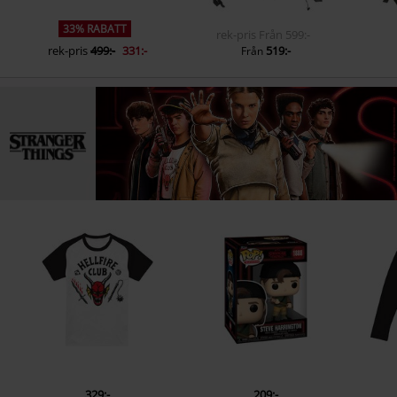
33% RABATT
rek-pris
Från
599:-
rek-pris
499:-
331:-
519:-
Från
329:-
209:-