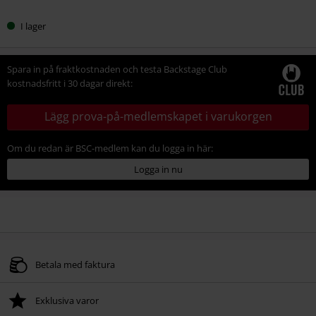
I lager
Spara in på fraktkostnaden och testa Backstage Club
kostnadsfritt i 30 dagar direkt:
Lägg prova-på-medlemskapet i varukorgen
Om du redan är BSC-medlem kan du logga in här:
Logga in nu
Betala med faktura
Exklusiva varor