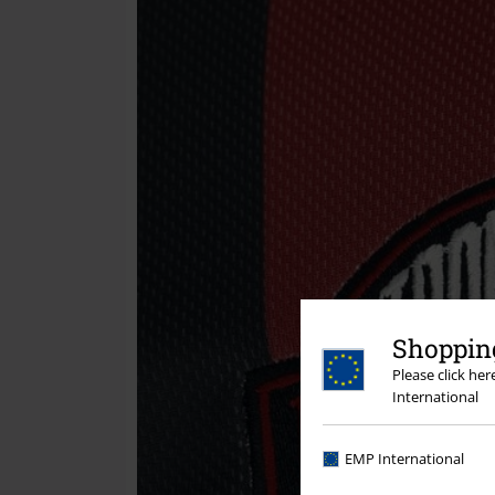
Shopping
Please click he
International
EMP International