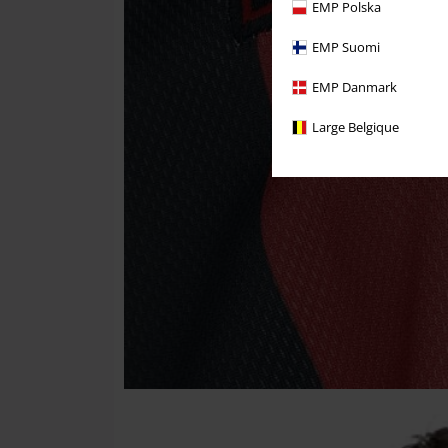
EMP Polska
EMP Suomi
EMP Danmark
Large Belgique