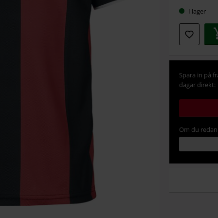
I lager
Spara in på f
dagar direkt:
Om du redan 