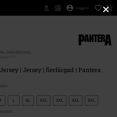
×
0
Logga in
-
oms., Frakt tillkommer.
ta pris
:
552:-
Jersey | Jersey | flerfärgad | Pantera
taljer
M
L
XL
XXL
3XL
4XL
5XL
ekstabell