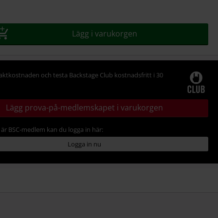
Lägg i varukorgen
raktkostnaden och testa Backstage Club kostnadsfritt i 30
Lägg prova-på-medlemskapet i varukorgen
är BSC-medlem kan du logga in här:
Logga in nu