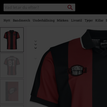
Gå till
Sök
Sök
huvudinnehåll
i
katalogen
Nytt
Bandmerch
Underhållning
Märken
Livsstil
Tjejer
Killar
https://www.emp-
shop.se/p/soccer-
jersey/602124.html