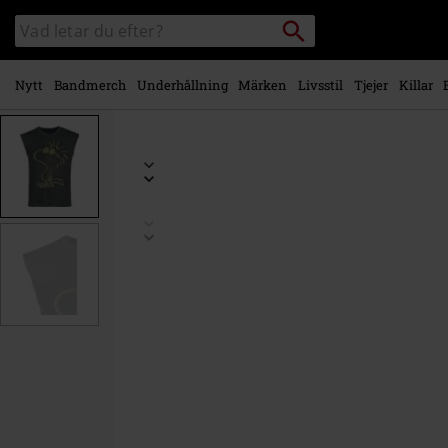
Gå till
Sök
Sök
huvudinnehåll
i
katalogen
Nytt
Bandmerch
Underhållning
Märken
Livsstil
Tjejer
Killar
https://www.emp-
shop.se/p/woodstock/596684.html