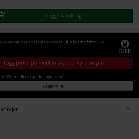
Lägg i varukorgen
raktkostnaden och testa Backstage Club kostnadsfritt i 30
Lägg prova-på-medlemskapet i varukorgen
är BSC-medlem kan du logga in här:
Logga in nu
ieringar