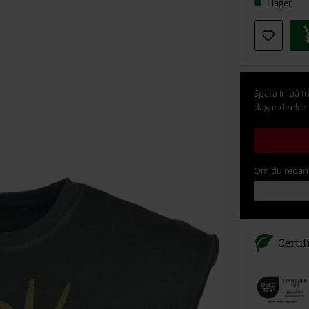
I lager
Spara in på f
dagar direkt:
Om du redan 
Certif