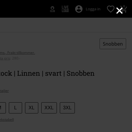
×
0
Logga in
Snobben
oms., Frakt tillkommer.
ta pris
:
280:-
ck | Linnen | svart | Snobben
taljer
M
L
XL
XXL
3XL
ekstabell