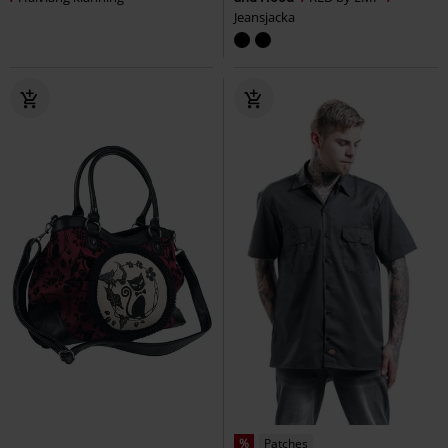
Jeansjacka
%
Patches