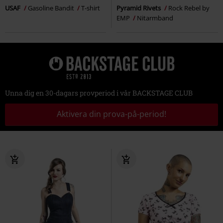
USAF
Gasoline Bandit
T-shirt
Pyramid Rivets
Rock Rebel by
EMP
Nitarmband
Unna dig en 30-dagars provperiod i vår BACKSTAGE CLUB
Aktivera din prova-på-period!