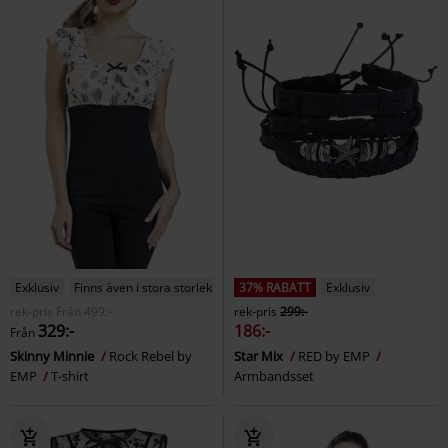
Exklusiv
Finns även i stora storlekar
37% RABATT
Exklusiv
rek-pris
Från
499:-
rek-pris
299:-
329:-
186:-
Från
Skinny Minnie
Rock Rebel by
Star Mix
RED by EMP
EMP
T-shirt
Armbandsset