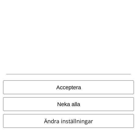
Skirt
Voodoo Vixen
Halvlång
kjol
Acceptera
Neka alla
Ändra inställningar
%