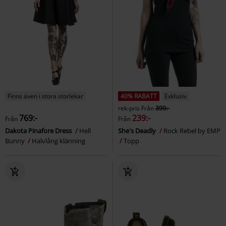
Finns även i stora storlekar
40% RABATT
Exklusiv
rek-pris
Från
399:-
769:-
239:-
Från
Från
Dakota Pinafore Dress
Hell
She's Deadly
Rock Rebel by EMP
Bunny
Halvlång klänning
Topp