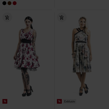
%
%
Exklusiv