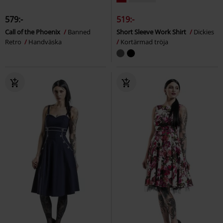
579:-
519:-
Call of the Phoenix
Banned
Short Sleeve Work Shirt
Dickies
Retro
Handväska
Kortärmad tröja