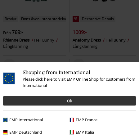
Brodyr
Finns även i stora storlekar
%
Decorative Details
769:-
1009:-
Från
Rhianne Dress
Hell Bunny
Anatomy Dress
Hell Bunny
Långklänning
Långklänning
Shopping from International
Please click here to visit EMP Online Shop for customers from
International
Ok
EMP International
EMP France
EMP Deutschland
EMP Italia