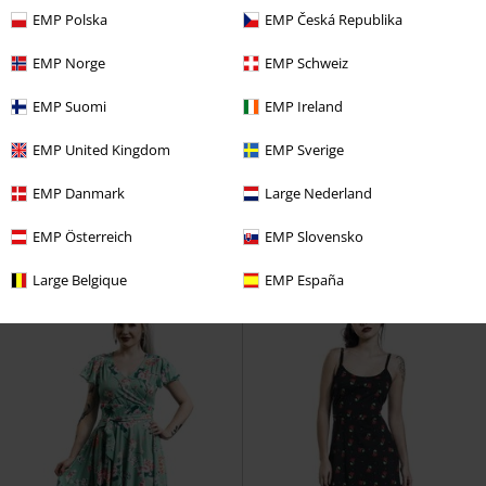
EMP Polska
EMP Česká Republika
EMP Norge
EMP Schweiz
EMP Suomi
EMP Ireland
%
Få kvar i lager
Få kvar i lager
Exklusiv
rek-pris
899:-
EMP United Kingdom
EMP Sverige
769:-
519:-
Från
Tahiti 50's Dress
Hell Bunny
Bow Tie Dress with Check Pattern
EMP Danmark
Large Nederland
Halvlång klänning
Rock Rebel
Rock Rebel by EMP
Kort klänning
EMP Österreich
EMP Slovensko
Large Belgique
EMP España