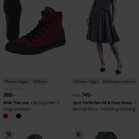
Få kvar i lager
Exklusiv
Få kvar i lager
Finns även i stora st
rek-pris
399:-
389:-
749:-
Från
Walk The Line
RED by EMP
Spot Perfection Fit & Flare Dress
Höga sneakers
Banned Retro
Halvlång klänning