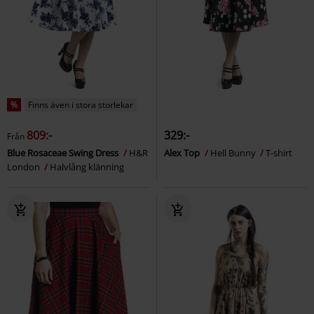
%
Finns även i stora storlekar
809:-
329:-
Från
Blue Rosaceae Swing Dress
H&R
Alex Top
Hell Bunny
T-shirt
London
Halvlång klänning