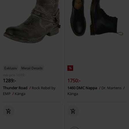
Exklusiv
Metal Details
%
rek-pris
1699:-
1289:-
1750:-
Thunder Road
Rock Rebel by
1460 DMC Nappa
Dr. Martens
EMP
Känga
Känga