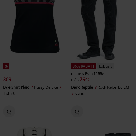
%
36% RABATT
Exklusiv
rek-pris
Från
1199:-
309:-
764:-
Från
Evie Shirt Plaid
Pussy Deluxe
Dark Reptile
Rock Rebel by EMP
T-shirt
Jeans