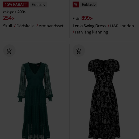
15% RABATT
Exklusiv
%
Exklusiv
rek-pris
299:-
254:-
899:-
Från
Skull
Dödskalle
Armbandsset
Lenja Swing Dress
H&R London
Halvlång klänning