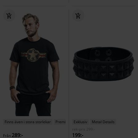
Finns även i stora storlekar
Premium
Exklusiv
Metal Details
rek-pris
299:-
289:-
199:-
Från