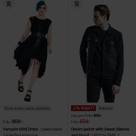
Finns även i stora storlekar
27% RABATT
Exklusiv
rek-pris
Från
899:-
969:-
654:-
Från
Från
Vampire Midi Dress
Jawbreaker
Denim Jacket with Sweat Sleeves
Halvlång klänning
and Hood
RED by EMP