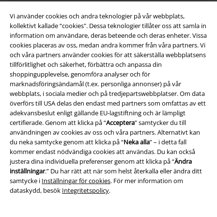
Vi använder cookies och andra teknologier på vår webbplats,
kollektivt kallade “cookies". Dessa teknologier tillåter oss att samla in
information om användare, deras beteende och deras enheter. Vissa
cookies placeras av oss, medan andra kommer från våra partners. Vi
och våra partners använder cookies för att säkerställa webbplatsens
tillförlitlighet och säkerhet, förbättra och anpassa din
shoppingupplevelse, genomföra analyser och för
marknadsföringsändamål (t.ex. personliga annonser) på vår
webbplats, i sociala medier och på tredjepartswebbplatser. Om data
överförs till USA delas den endast med partners som omfattas av ett
adekvansbeslut enligt gällande EU-lagstiftning och är lämpligt
certifierade. Genom att klicka på “
Acceptera
” samtycker du till
användningen av cookies av oss och våra partners. Alternativt kan
du neka samtycke genom att klicka på “
Neka alla
” – i detta fall
kommer endast nödvändiga cookies att användas. Du kan också
justera dina individuella preferenser genom att klicka på “
Ändra
inställningar
.” Du har rätt att när som helst återkalla eller ändra ditt
samtycke i
Inställningar för cookies
. För mer information om
%
Finns även i stora storlekar
Snörning
dataskydd, besök
Integritetspolicy
.
649:-
649:-
Från
Toyin Black Herringbone Overall
Turner Blouse
Hell Bunny
Blus