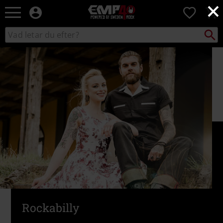
×
EMP
0
-
Musik,
Sök
Sök
Film,
i
TV
katalogen
&
Spelmerch
-
Alternativt
Mode
Rockabilly