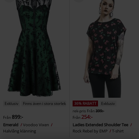
Exklusiv
Finns även i stora storlekar
36% RABATT
Exklusiv
rek-pris
Från
399:-
899:-
254:-
Från
Från
Emerald
Voodoo Vixen
Ladies Extended Shoulder Tee
Halvlång klänning
Rock Rebel by EMP
T-shirt