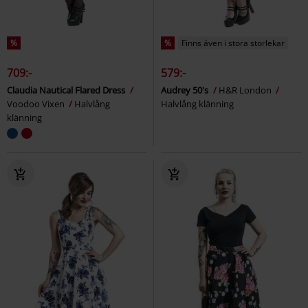
%
%
Finns även i stora storlekar
709:-
579:-
Claudia Nautical Flared Dress
Audrey 50's
H&R London
Voodoo Vixen
Halvlång
Halvlång klänning
klänning