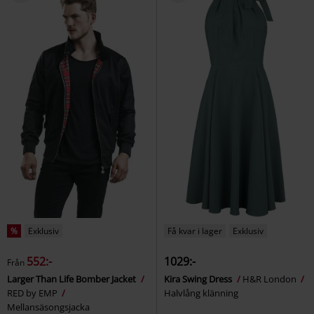
%
Exklusiv
Få kvar i lager
Exklusiv
552:-
1029:-
Från
Larger Than Life Bomber Jacket
Kira Swing Dress
H&R London
RED by EMP
Halvlång klänning
Mellansäsongsjacka