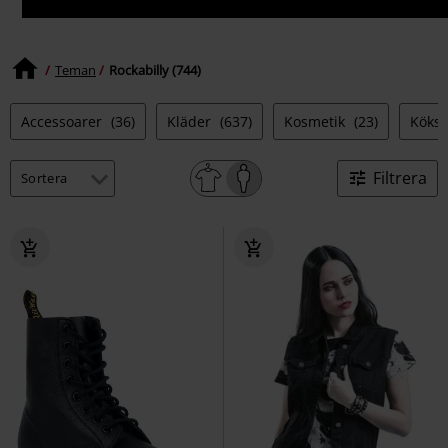
Teman
Rockabilly (744)
Accessoarer
(36)
Kläder
(637)
Kosmetik
(23)
Köks
Filtrera