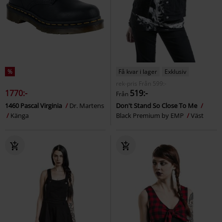
%
Få kvar i lager
Exklusiv
rek-pris
Från
599:-
1770:-
519:-
Från
1460 Pascal Virginia
Dr. Martens
Don't Stand So Close To Me
Känga
Black Premium by EMP
Väst