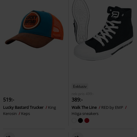
Exklusiv
rek-pris
499:-
519:-
389:-
Lucky Bastard Trucker
King
Walk The Line
RED by EMP
Kerosin
Keps
Höga sneakers