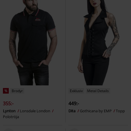
%
Brodyr
Exklusiv
Metal Details
355:-
449:-
Lynton
Lonsdale London
Dita
Gothicana by EMP
Topp
Polotröja