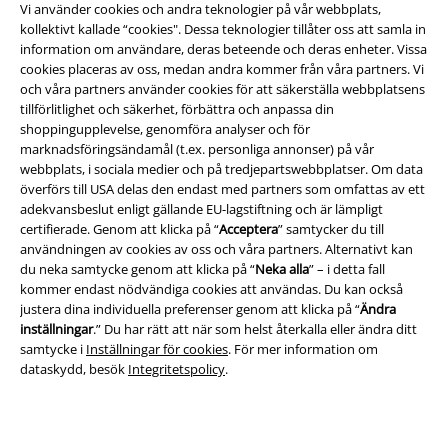
Vi använder cookies och andra teknologier på vår webbplats,
Juridisk information/Villkor
kollektivt kallade “cookies". Dessa teknologier tillåter oss att samla in
information om användare, deras beteende och deras enheter. Vissa
Villkor
cookies placeras av oss, medan andra kommer från våra partners. Vi
och våra partners använder cookies för att säkerställa webbplatsens
Om oss
tillförlitlighet och säkerhet, förbättra och anpassa din
shoppingupplevelse, genomföra analyser och för
marknadsföringsändamål (t.ex. personliga annonser) på vår
Ladda ner villkoren
webbplats, i sociala medier och på tredjepartswebbplatser. Om data
överförs till USA delas den endast med partners som omfattas av ett
Avfallshantering och miljöskydd
adekvansbeslut enligt gällande EU-lagstiftning och är lämpligt
certifierade. Genom att klicka på “
Acceptera
” samtycker du till
Försäkran om överensstämmelse
användningen av cookies av oss och våra partners. Alternativt kan
du neka samtycke genom att klicka på “
Neka alla
” – i detta fall
Information om tillgänglighet
kommer endast nödvändiga cookies att användas. Du kan också
justera dina individuella preferenser genom att klicka på “
Ändra
inställningar
.” Du har rätt att när som helst återkalla eller ändra ditt
Inställningar för cookies
samtycke i
Inställningar för cookies
. För mer information om
dataskydd, besök
Integritetspolicy
.
Bekräfta ångrat köp
Alla priser inkl. moms.
Fraktkostnad tillkommer.
© 1986-2026 E.M.P. Merchandising HGmbH