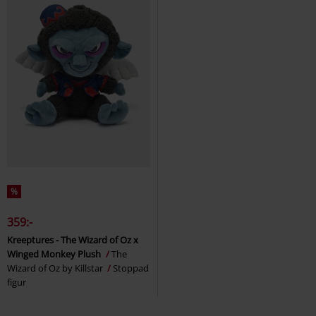
%
359:-
Kreeptures - The Wizard of Oz x
Winged Monkey Plush
The
Wizard of Oz by Killstar
Stoppad
figur