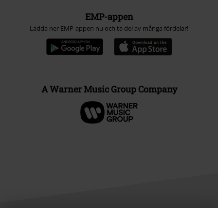
EMP-appen
Ladda ner EMP-appen nu och ta del av många fördelar!
A Warner Music Group Company