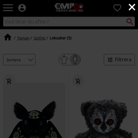
×
EMP
0
-
Musik,
Sök
Sök
Film,
i
TV
katalogen
&
Teman
Gothic
Leksaker (5)
Spelmerch
-
Alternativt
Filtrera
Mode