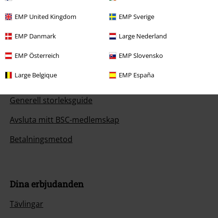
EMP United Kingdom
EMP Sverige
Kundservice
EMP Danmark
Large Nederland
Hjälp
EMP Österreich
EMP Slovensko
Returpolicy
Large Belgique
EMP España
Returnera en vara
Generell storleksguide
Avsluta mitt BSC-medlemskap
Betalningsmetod
Dina erbjudanden
Tävlingar