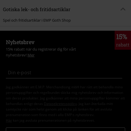
Gotiska lek- och fritidsartiklar
Spel och fritidsartiklar i EMP Goth Shop
15%
Nyhetsbrev
rabatt
15% rabatt när du registrerar dig för vårt
nyhetsbrev!
Mer
Jag godkänner att E.M.P. Merchandising mbH har rätt att behandla mina
personuppgifter och regelbundet skicka mig nyhetsbrev och information
om deras produkter. Jag godkänner att mina personuppgifter kommer att
behandlas enligt deras
Datasekretesspolicy
. Jag kan återkalla mitt
samtycke när som helst genom att klicka på länken för att avsluta
prenumeration som finns med i alla EMP:s nyhetsbrev.
Här
kan jag avsluta prenumerationen på nyhetsbrevet.