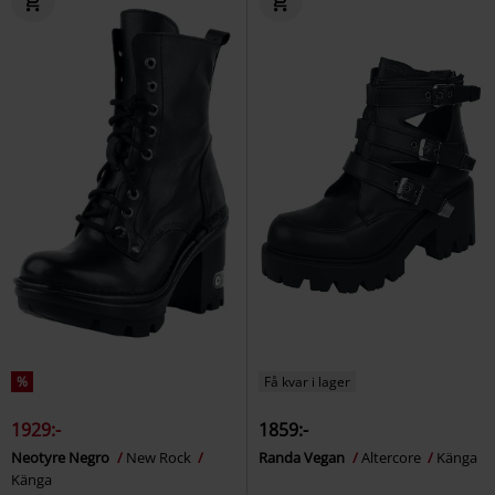
%
Få kvar i lager
1929:-
1859:-
Neotyre Negro
New Rock
Randa Vegan
Altercore
Känga
Känga