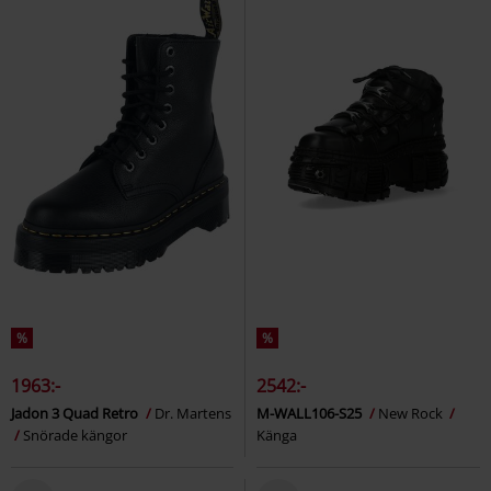
%
%
1963:-
2542:-
Jadon 3 Quad Retro
Dr. Martens
M-WALL106-S25
New Rock
Snörade kängor
Känga