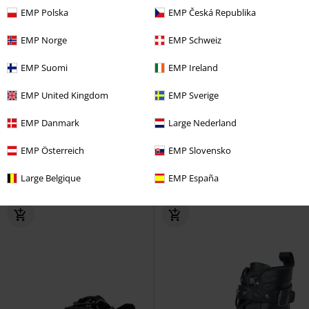
EMP Polska
EMP Česká Republika
EMP Norge
EMP Schweiz
EMP Suomi
EMP Ireland
EMP United Kingdom
EMP Sverige
Exklusiv
EMP Danmark
Large Nederland
649:-
709:-
EMP Österreich
EMP Slovensko
Pumps med remmar och nitar
Tennin Heart Shoes
KOI
Hög
Gothicana by EMP
Hög klack
klack
Large Belgique
EMP España