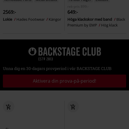
rek-pris
899:-
2569:-
649:-
Lokie
Hades Footwear
Kängor
Höga klackskor med band
Black
Premium by EMP
Hög klack
Unna dig en 30-dagars provperiod i vår BACKSTAGE CLUB
Aktivera din prova-på-period!