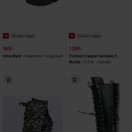
%
Få kvar i lager
%
Få kvar i lager
969:-
1289:-
Nina Black
Altercore
Hög klack
Pointed Creeper Sandales 5
Buckle
T.U.K.
Sandal