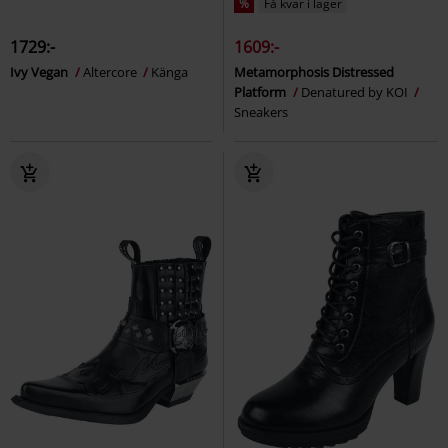
%
Få kvar i lager
1729:-
1609:-
Ivy Vegan
Altercore
Känga
Metamorphosis Distressed
Platform
Denatured by KOI
Sneakers