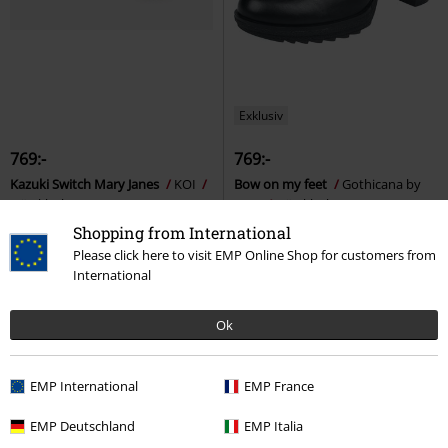
Exklusiv
769:-
769:-
Kazuki Switch Mary Janes
KOI
Bow on my feet
Gothicana by
Hög klack
EMP
Hög klack
Shopping from International
Please click here to visit EMP Online Shop for customers from
International
Ok
EMP International
EMP France
EMP Deutschland
EMP Italia