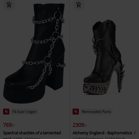
%
Få kvar i lager
%
Removable Parts
769:-
2309:-
Spectral shackles of a lamented
Alchemy England - Baphometica