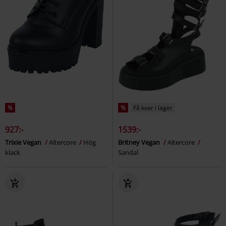
%
%
Få kvar i lager
927:-
1539:-
Trixie Vegan
Altercore
Hög
Britney Vegan
Altercore
klack
Sandal