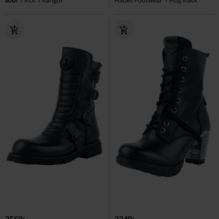
soul
KOI
Kängor
Hades Footwear
Hög klack