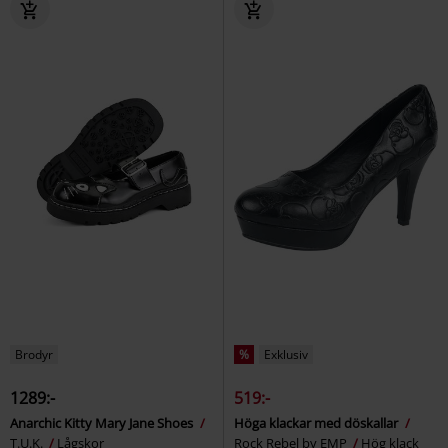
Brodyr
%
Exklusiv
1289:-
519:-
Anarchic Kitty Mary Jane Shoes
Höga klackar med döskallar
T.U.K.
Lågskor
Rock Rebel by EMP
Hög klack