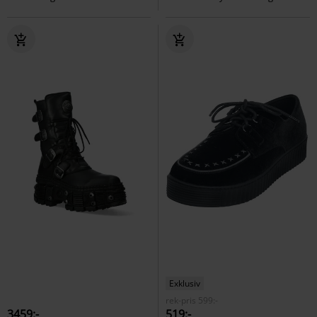
Exklusiv
rek-pris
599:-
3459:-
519:-