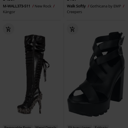
M-WALL373-S11
New Rock
Walk Softly
Gothicana by EMP
Kängor
Creepers
Removable Parts
Metal Details
Få kvar i lager
Exklusiv