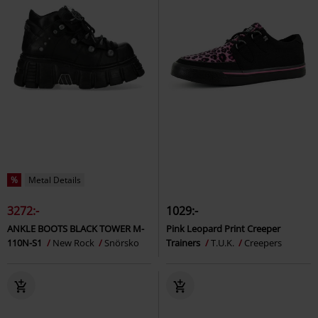
%
Metal Details
3272:-
1029:-
ANKLE BOOTS BLACK TOWER M-
Pink Leopard Print Creeper
110N-S1
New Rock
Snörsko
Trainers
T.U.K.
Creepers