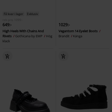
Få kvar i lager
Exklusiv
rek-pris
1099:-
649:-
1029:-
High Heels With Chains And
Vegantom 14 Eyelet Boots
Rivets
Gothicana by EMP
Hög
Brandit
Känga
klack