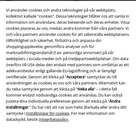
Vi använder cookies och andra teknologier på vår webbplats,
kollektivt kallade “cookies". Dessa teknologier tillåter oss att samla in
information om användare, deras beteende och deras enheter. Vissa
cookies placeras av oss, medan andra kommer från våra partners. Vi
och våra partners använder cookies för att säkerställa webbplatsens
tillförlitlighet och säkerhet, förbättra och anpassa din
shoppingupplevelse, genomföra analyser och för
marknadsföringsändamål (t.ex. personliga annonser) på vår
webbplats, i sociala medier och på tredjepartswebbplatser. Om data
överförs till USA delas den endast med partners som omfattas av ett
adekvansbeslut enligt gällande EU-lagstiftning och är lämpligt
certifierade. Genom att klicka på “
Acceptera
” samtycker du till
användningen av cookies av oss och våra partners. Alternativt kan
du neka samtycke genom att klicka på “
Neka alla
” – i detta fall
kommer endast nödvändiga cookies att användas. Du kan också
justera dina individuella preferenser genom att klicka på “
Ändra
%
Få kvar i lager
Metal Details
inställningar
.” Du har rätt att när som helst återkalla eller ändra ditt
samtycke i
Inställningar för cookies
. För mer information om
1289:-
3209:-
dataskydd, besök
Integritetspolicy
.
Monster High - Frankie Stein
M-285-S53 ITALI BLACK
New
Firecracker Platform Boots
KOI
Rock
Känga