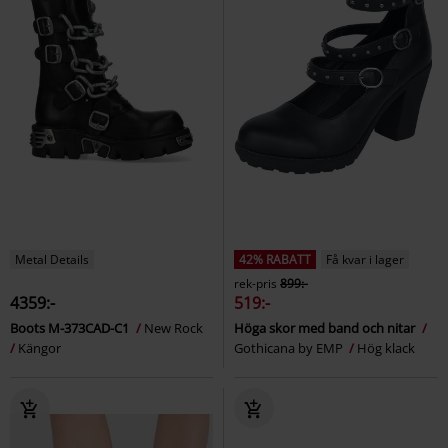
Metal Details
42% RABATT
Få kvar i lager
rek-pris
899:-
4359:-
519:-
Boots M-373CAD-C1
New Rock
Höga skor med band och nitar
Kängor
Gothicana by EMP
Hög klack