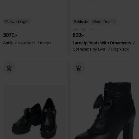
Få kvar i lager
Exklusiv
Metal Details
rek-pris
1199:-
3079:-
899:-
Antik
New Rock
Känga
Lace-Up Boots With Ornaments
Gothicana by EMP
Hög klack