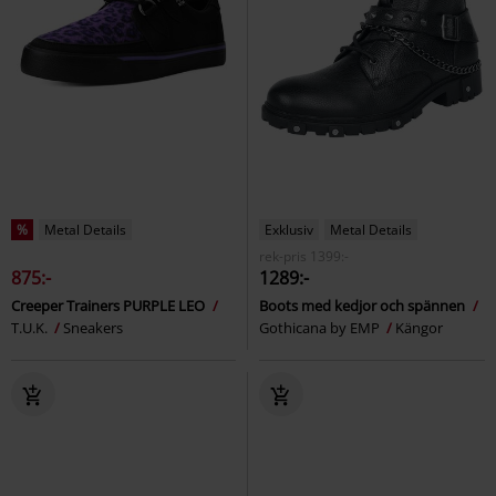
%
Metal Details
Exklusiv
Metal Details
rek-pris
1399:-
875:-
1289:-
Creeper Trainers PURPLE LEO
Boots med kedjor och spännen
T.U.K.
Sneakers
Gothicana by EMP
Kängor