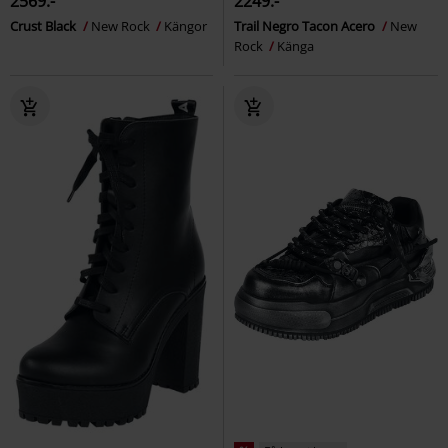
2569:-
2249:-
Crust Black
New Rock
Kängor
Trail Negro Tacon Acero
New
Rock
Känga