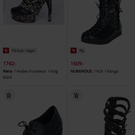
%
Få kvar i lager
%
Ny
1742:-
1609:-
Rena
Hades Footwear
Hög
NUMINOUS
KOI
Känga
klack