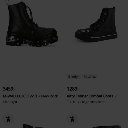
Brodyr
Patches
3459:-
1289:-
M-WALL083CCT-S13
New Rock
Kitty Trainer Combat Boots
Kängor
T.U.K.
Höga sneakers