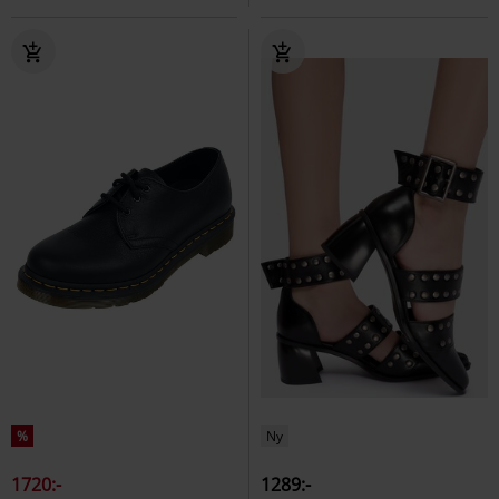
%
Ny
1720:-
1289:-