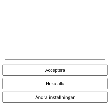
Snörade kängor
Acceptera
Neka alla
Ändra inställningar
%
Removable Parts
Metal Details