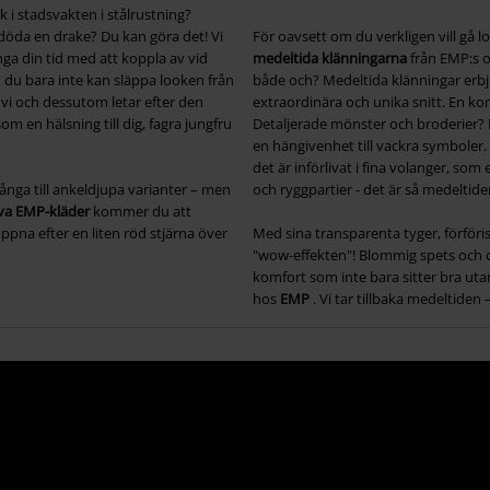
 i stadsvakten i stålrustning?
döda en drake? Du kan göra det! Vi
För oavsett om du verkligen vill gå l
inga din tid med att koppla av vid
medeltida klänningarna
från EMP:s on
 du bara inte kan släppa looken från
både och? Medeltida klänningar erbj
vi och dessutom letar efter den
extraordinära och unika snitt. En k
om en hälsning till dig, fagra jungfru
Detaljerade mönster och broderier?
en hängivenhet till vackra symboler. 
det är införlivat i fina volanger, som
långa till ankeldjupa varianter – men
och ryggpartier - det är så medeltide
iva EMP-kläder
kommer du att
pna efter en liten röd stjärna över
Med sina transparenta tyger, förföri
"wow-effekten"! Blommig spets och 
komfort som inte bara sitter bra utan 
hos
EMP
. Vi tar tillbaka medeltiden