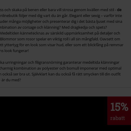
oss och skaka på benen eller bara vill strosa genom kvällen med stil -
de
linebutik följer med dig vart du än går. Elegant eller sexig – varför inte
uder många möjligheter och presenterar dig i det bästa ljuset med sina
ombination av corsage och klänning? Med dragkedja och spets?
 Medeltiden kännetecknas av särskild uppmärksamhet på detaljer och
Blommor som rosor spelar en viktig roll i all sin mångfald. Oavsett om
 ett yttertyg för en look som visar hud, eller som ett blickfång på remmar
ns look fungerar!
ska urringningar och filigransnörning garanterar medeltida klänningar
charmig kombination av polyester och bomull imponerar med optimal
också ser bra ut. Självklart kan du också få rätt smycken till din outfit
 – är du med?
15%
rabatt