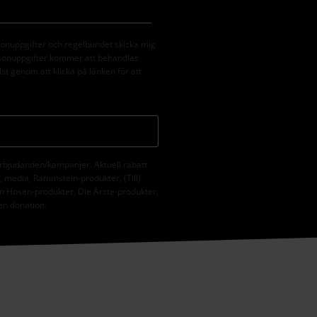
sonuppgifter och regelbundet skicka mig
rsonuppgifter kommer att behandlas
st genom att klicka på länken för att
erbjudanden/kampanjer. Aktuell rabatt
er, media, Rammstein-produkter, (Till)
n Hosen-produkter, Die Ärzte-produkter,
 en donation.