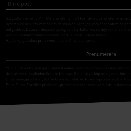
Jag godkänner att E.M.P. Merchandising mbH har rätt att behandla mina per
nyhetsbrev och information om deras produkter. Jag godkänner att mina pe
enligt deras
Datasekretesspolicy
. Jag kan återkalla mitt samtycke när som hel
avsluta prenumeration som finns med i alla EMP:s nyhetsbrev.
Här
kan jag avsluta prenumerationen på nyhetsbrevet.
Prenumerera
*Gäller i 4 veckor och gäller endast online. Kan inte kombineras med andra 
dras av när rabattkoden löses in i kassan. Gäller ej vid köp av biljetter, böck
Lindemann,-produkter, Böhse Onklez-produkter, Broilers-produkter, Die Tote
Feine Sahne Fischfilet-produkter, presentkort eller varor vars pris inkluderar