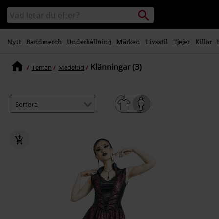
Gå till
Sök
Sök
huvudinnehåll
i
katalogen
Nytt
Bandmerch
Underhållning
Märken
Livsstil
Tjejer
Killar
Klänningar (3)
Teman
Medeltid