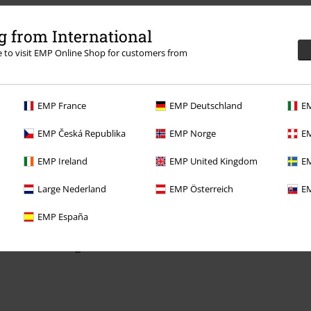
3:00).
Lär dig mer
 from International
re to visit EMP Online Shop for customers from
EMP France
EMP Deutschland
EM
Dina erbjudanden
EMP Česká Republika
EMP Norge
EM
Tävlingar
EMP Ireland
EMP United Kingdom
EM
Beställ EMP-presentkort
Large Nederland
EMP Österreich
EM
Studentrabatt
EMP España
EMP Backstage Club