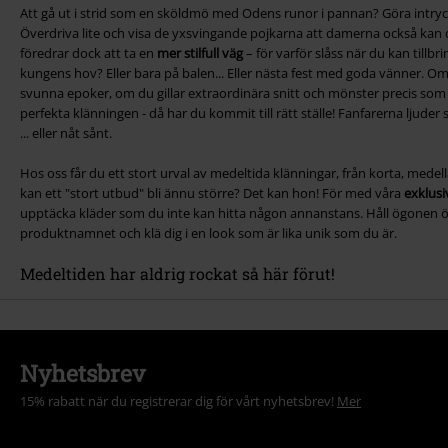
Att gå ut i strid som en sköldmö med Odens runor i pannan? Göra intryck
Överdriva lite och visa de yxsvingande pojkarna att damerna också kan 
föredrar dock att ta en
mer stilfull väg
– för varför slåss när du kan tillbr
kungens hov? Eller bara på balen... Eller nästa fest med goda vänner. Om
svunna epoker, om du gillar extraordinära snitt och mönster precis som 
perfekta klänningen - då har du kommit till rätt ställe! Fanfarerna ljuder s
... eller nåt sånt.
Hos oss får du ett stort urval av medeltida klänningar, från korta, medel
kan ett "stort utbud" bli ännu större? Det kan hon! För med våra
exklus
upptäcka kläder som du inte kan hitta någon annanstans. Håll ögonen öp
produktnamnet och klä dig i en look som är lika unik som du är.
Medeltiden har aldrig rockat så här förut!
Nyhetsbrev
15% rabatt när du registrerar dig för vårt nyhetsbrev!
Mer