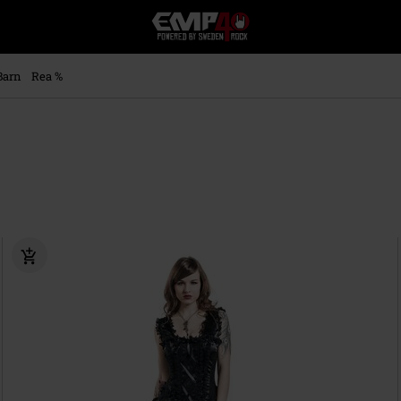
EMP
-
Musik,
Film,
Barn
Rea %
TV
&
Spelmerch
-
Alternativt
Mode