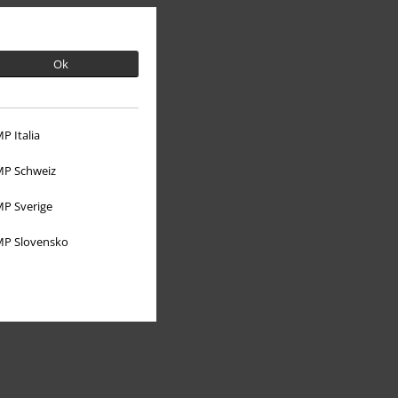
Ok
P Italia
Om EMP
P Schweiz
P Sverige
Partner-program
P Slovensko
Hållbarhet