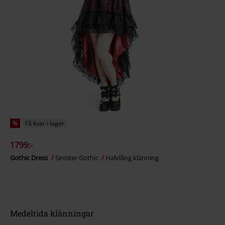
%
Få kvar i lager
1799:-
Gothic Dress
Sinister Gothic
Halvlång klänning
Medeltida klänningar