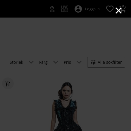
×
0
Logga in
Storlek
Färg
Pris
Alla sökfilter