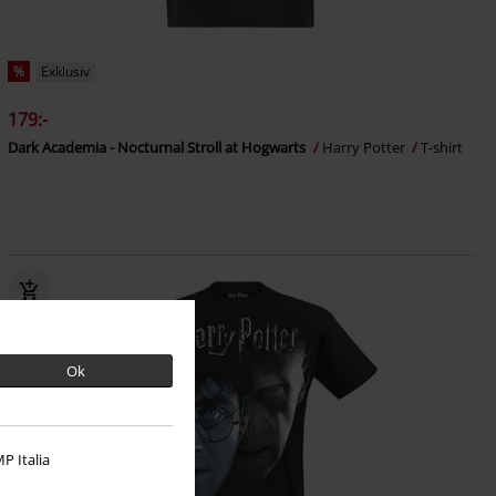
%
Exklusiv
179:-
Dark Academia - Nocturnal Stroll at Hogwarts
Harry Potter
T-shirt
Ok
P Italia