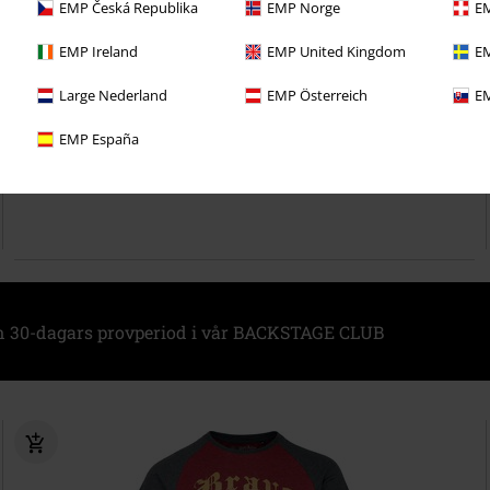
EMP Česká Republika
EMP Norge
EM
EMP Ireland
EMP United Kingdom
EM
Finns även i stora storlekar
Large Nederland
EMP Österreich
EM
259:-
EMP España
Slytherin College
Harry Potter
T-shirt
n 30-dagars provperiod i vår BACKSTAGE CLUB