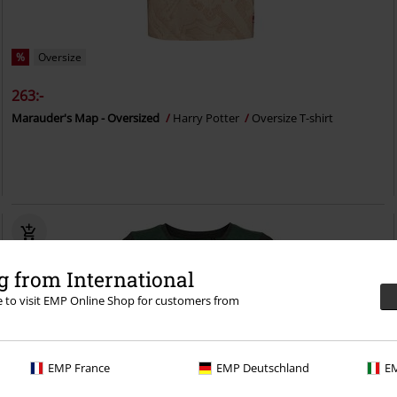
%
Oversize
263:-
Marauder's Map - Oversized
Harry Potter
Oversize T-shirt
 from International
re to visit EMP Online Shop for customers from
EMP France
EMP Deutschland
EM