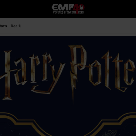
EMP
-
Musik,
Film,
Barn
Rea %
TV
&
Spelmerch
-
Alternativt
Mode