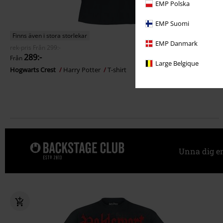
EMP Polska
EMP Suomi
Finns även i stora storlekar
EMP Danmark
rek-pris
Från
299:-
289:-
Från
Large Belgique
Hogwarts Crest
Harry Potter
T-shirt
Unna dig e