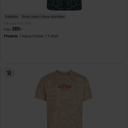
Exklusiv
Finns även i stora storlekar
rek-pris
Från
399:-
389:-
Från
Phoenix
Harry Potter
T-shirt