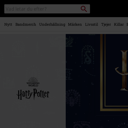
Gå till
Sök
Sök
huvudinnehåll
i
katalogen
Nytt
Bandmerch
Underhållning
Märken
Livsstil
Tjejer
Killar