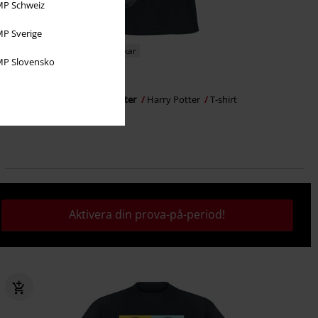
P Schweiz
P Sverige
Ny
Finns även i stora storlekar
P Slovensko
259:-
Från
Lord Voldemort & Harry Potter
Harry Potter
T-shirt
Aktivera din prova-på-period!