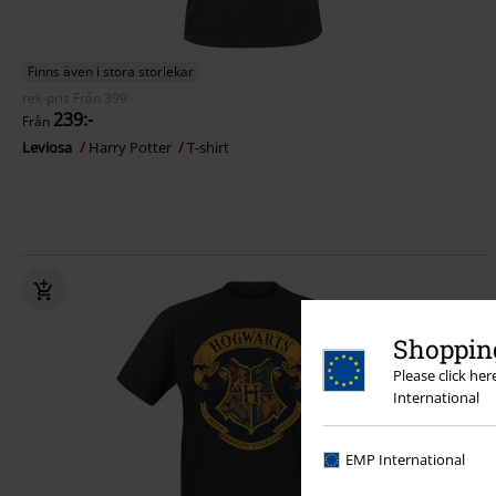
Finns även i stora storlekar
rek-pris
Från
399:-
239:-
Från
Leviosa
Harry Potter
T-shirt
Shopping
Please click he
International
EMP International