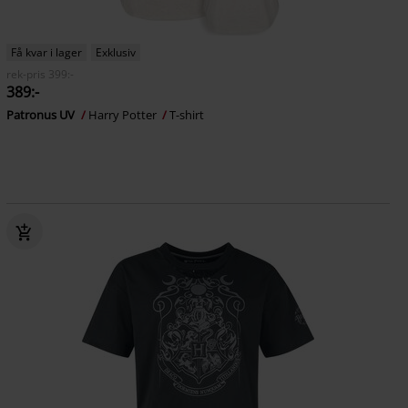
Få kvar i lager
Exklusiv
rek-pris
399:-
389:-
Patronus UV
Harry Potter
T-shirt