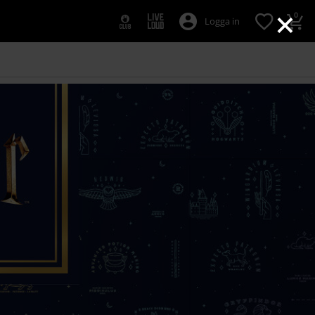
×
0
Logga in