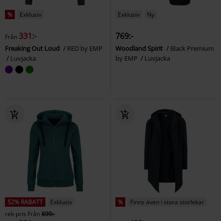
%
Exklusiv
Exklusiv
Ny
331:-
769:-
Från
Freaking Out Loud
RED by EMP
Woodland Spirit
Black Premium
Luvjacka
by EMP
Luvjacka
52% RABATT
Exklusiv
%
Finns även i stora storlekar
rek-pris
Från
699:-