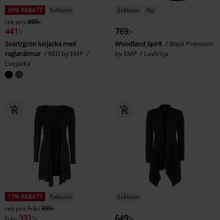
36% RABATT
Exklusiv
Exklusiv
Ny
rek-pris
699:-
441:-
769:-
Svart/grön luvjacka med
Woodland Spirit
Black Premium
raglanärmar
RED by EMP
by EMP
Luvtröja
Luvjacka
17% RABATT
Exklusiv
Exklusiv
rek-pris
Från
399:-
331:-
649:-
Från