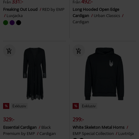
331:-
492:-
Från
Från
Freaking Out Loud
RED by EMP
Long Hooded Open Edge
Luvjacka
Cardigan
Urban Classics
Cardigan
%
Exklusiv
%
Exklusiv
329:-
299:-
Essential Cardigan
Black
White Skeleton Metal Horns
Premium by EMP
Cardigan
EMP Special Collection
Luvtröja