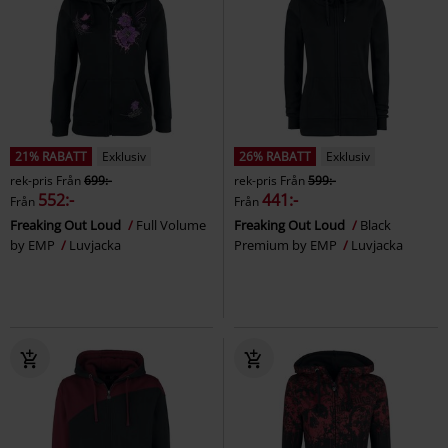
21% RABATT
Exklusiv
26% RABATT
Exklusiv
rek-pris
Från
699:-
rek-pris
Från
599:-
552:-
441:-
Från
Från
Freaking Out Loud
Full Volume
Freaking Out Loud
Black
by EMP
Luvjacka
Premium by EMP
Luvjacka