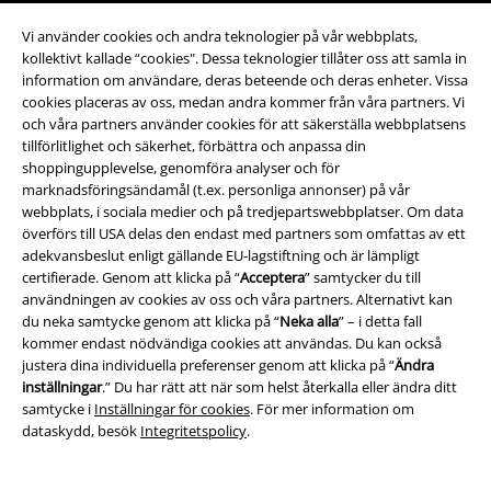
Vi använder cookies och andra teknologier på vår webbplats,
kollektivt kallade “cookies". Dessa teknologier tillåter oss att samla in
information om användare, deras beteende och deras enheter. Vissa
Jag godkänner att E.M.P. Merchandising mbH har rätt att behandla mina
cookies placeras av oss, medan andra kommer från våra partners. Vi
personuppgifter och regelbundet skicka mig nyhetsbrev och information
och våra partners använder cookies för att säkerställa webbplatsens
om deras produkter. Jag godkänner att mina personuppgifter kommer att
tillförlitlighet och säkerhet, förbättra och anpassa din
behandlas enligt deras
Datasekretesspolicy
. Jag kan återkalla mitt
shoppingupplevelse, genomföra analyser och för
samtycke när som helst genom att klicka på länken för att avsluta
marknadsföringsändamål (t.ex. personliga annonser) på vår
prenumeration som finns med i alla EMP:s nyhetsbrev.
webbplats, i sociala medier och på tredjepartswebbplatser. Om data
Här
kan jag avsluta prenumerationen på nyhetsbrevet.
överförs till USA delas den endast med partners som omfattas av ett
adekvansbeslut enligt gällande EU-lagstiftning och är lämpligt
Prenumerera
certifierade. Genom att klicka på “
Acceptera
” samtycker du till
användningen av cookies av oss och våra partners. Alternativt kan
du neka samtycke genom att klicka på “
Neka alla
” – i detta fall
*Gäller i 4 veckor och gäller endast online. Kan inte kombineras med
kommer endast nödvändiga cookies att användas. Du kan också
andra erbjudanden/kampanjer. Aktuell rabatt dras av när rabattkoden
justera dina individuella preferenser genom att klicka på “
Ändra
löses in i kassan. Gäller ej vid köp av biljetter, böcker, media, Rammstein-
produkter, (Till) Lindemann,-produkter, Böhse Onklez-produkter, Broilers-
inställningar
.” Du har rätt att när som helst återkalla eller ändra ditt
produkter, Die Toten Hosen-produkter, Die Ärzte-produkter, Feine Sahne
samtycke i
Inställningar för cookies
. För mer information om
Fischfilet-produkter, presentkort eller varor vars pris inkluderar en
dataskydd, besök
Integritetspolicy
.
donation.