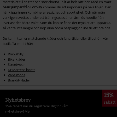
materialet till snittet och storlekarna - allt är helt rätt här. Med en svart
basic jumper från Forplay
kommer du att imponera på hela linjen. Den
här klippningen kombinerar sexighet och sportighet. Och när män
verkligen svettas under ett träningspass är en ärmlös hoodie från
Everlast det bästa valet. Som du kan se finns det mycket att upptäcka,
så vänta inte längre och köp dina coola basplagg online till ett bra pris.
Du kan hitta fler matchande kläder och fanartiklar eller tillbehör i vår
butik. Ta en titt här:
Rockabilly
Bikerkläder
Streetwear
Dr Martens boots
Vans mode
Brandit-kläder
15%
Nyhetsbrev
rabatt
15% rabatt när du registrerar dig för vårt
nyhetsbrev!
Mer