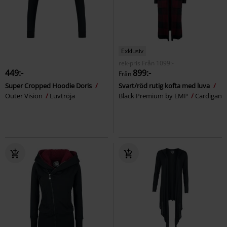
Exklusiv
rek-pris
Från
1099:-
449:-
899:-
Från
Super Cropped Hoodie Doris
Svart/röd rutig kofta med luva
Outer Vision
Luvtröja
Black Premium by EMP
Cardigan