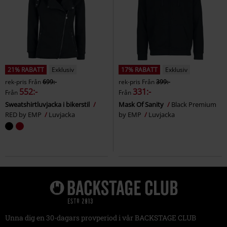
21% RABATT
Exklusiv
17% RABATT
Exklusiv
rek-pris
Från
699:-
rek-pris
Från
399:-
552:-
331:-
Från
Från
Sweatshirtluvjacka i bikerstil
Mask Of Sanity
Black Premium
RED by EMP
Luvjacka
by EMP
Luvjacka
Unna dig en 30-dagars provperiod i vår BACKSTAGE CLUB