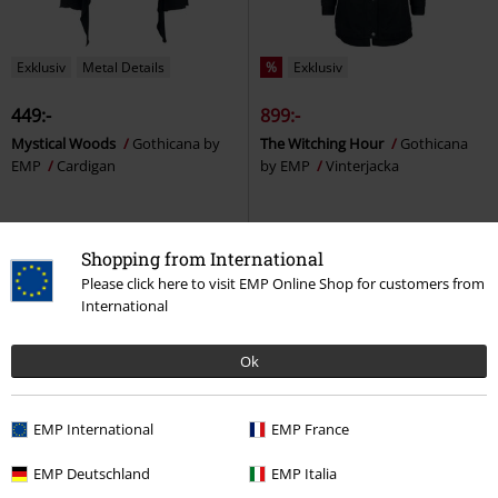
Exklusiv
Metal Details
%
Exklusiv
449:-
899:-
Mystical Woods
Gothicana by
The Witching Hour
Gothicana
EMP
Cardigan
by EMP
Vinterjacka
Shopping from International
Please click here to visit EMP Online Shop for customers from
International
Ok
EMP International
EMP France
EMP Deutschland
EMP Italia
Exklusiv
%
Exklusiv