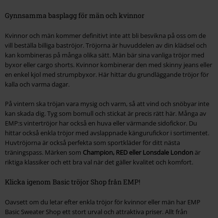
Gynnsamma basplagg för män och kvinnor
Kvinnor och män kommer definitivt inte att bli besvikna på oss om de
vill beställa billiga baströjor. Tröjorna är huvuddelen av din klädsel och
kan kombineras på många olika sätt. Män bär sina vanliga tröjor med
byxor eller cargo shorts. Kvinnor kombinerar den med skinny jeans eller
en enkel kjol med strumpbyxor. Här hittar du grundläggande tröjor för
kalla och varma dagar.
På vintern ska tröjan vara mysig och varm, så att vind och snöbyar inte
kan skada dig. Tyg som bomull och stickat är precis rätt här. Många av
EMP:s vintertröjor har också en huva eller värmande sidofickor. Du
hittar också enkla tröjor med avslappnade kängurufickor i sortimentet.
Huvtröjorna är också perfekta som sportkläder för ditt nästa
träningspass. Märken som
Champion, RED eller Lonsdale London
är
riktiga klassiker och ett bra val när det gäller kvalitet och komfort.
Klicka igenom Basic tröjor Shop från EMP!
Oavsett om du letar efter enkla tröjor för kvinnor eller män har EMP
Basic Sweater Shop ett stort urval och attraktiva priser. Allt från