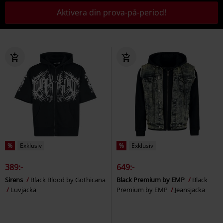
Aktivera din prova-på-period!
%
Exklusiv
%
Exklusiv
389:-
649:-
Sirens
Black Blood by Gothicana
Black Premium by EMP
Black
Luvjacka
Premium by EMP
Jeansjacka