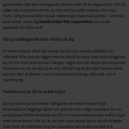
garderoben. Bär dem avslappnat till jeans eller till en elegant kjol. Om du
väljer rätt material kommer du inte att frysa eller svettas i din tröja.
Tunn, luftig bomull eller stickat material ger maximal komfort - sommar
som vinter. Unna dig
basiska tröjor från toppmärken
och ta din
garderob till nästa nivå!
Din grundläggande tröja väntar på dig
En enkel tröja är alltid rätt val när du vill vara snabbt påklädd och
välklädd. Eftersom du lägger mindre tid på att styla med enkla plagg kan
du till och med stanna kvar i sängen några minuter längre på morgonen.
Och även om du ska gå på en stor tillställning är du nöjd med en enkel
jumper. Den är diskret, kan kombineras på många olika sätt och är
supermysig.
Vad kan jag ha till en enkel tröja?
Du kan bära vad som helst i din garderob med en enkel tröja.
Strumpbyxor, leggings, kjolar och jeans är bara några exempel. För en
avslappnad Netflix-kväll kan du till och med kombinera den enkla tröjan
med boxershorts. När du är ute och reser passar byxor av alla längder.
Även över en svettklänning kan baspjäxor användas mycket bra.