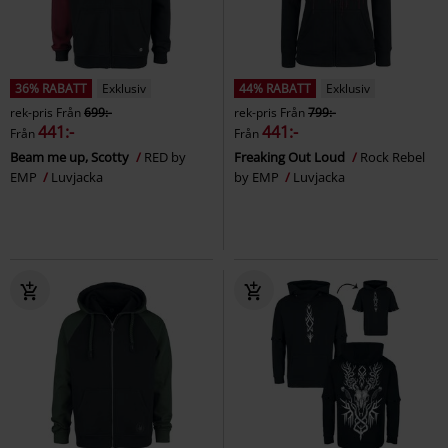
36% RABATT
Exklusiv
44% RABATT
Exklusiv
rek-pris
Från
699:-
rek-pris
Från
799:-
441:-
441:-
Från
Från
Beam me up, Scotty
RED by
Freaking Out Loud
Rock Rebel
EMP
Luvjacka
by EMP
Luvjacka