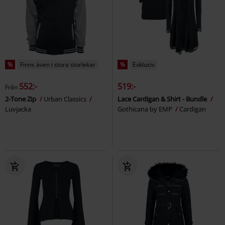
%
Finns även i stora storlekar
%
Exklusiv
552:-
519:-
Från
2-Tone Zip
Urban Classics
Lace Cardigan & Shirt - Bundle
Luvjacka
Gothicana by EMP
Cardigan