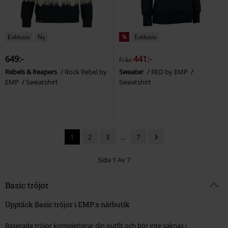
Exklusiv
Ny
%
Exklusiv
649:-
441:-
Från
Rebels & Reapers
Rock Rebel by
Sweater
RED by EMP
EMP
Sweatshirt
Sweatshirt
1
2
3
...
7
Sida 1 Av 7
Basic tröjor
Upptäck Basic tröjor i EMP:s nätbutik
Baserade tröjor kompletterar din outfit och bör inte saknas i