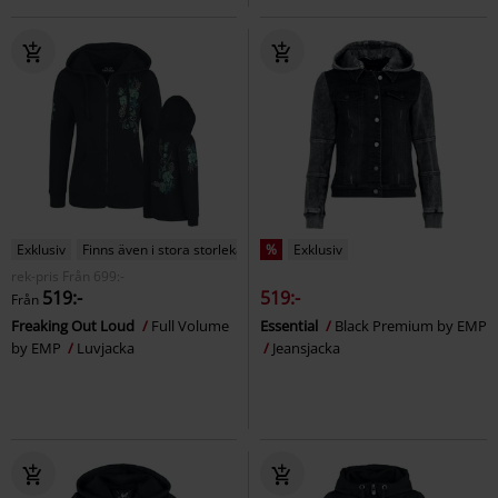
Exklusiv
Finns även i stora storlekar
%
Exklusiv
rek-pris
Från
699:-
519:-
519:-
Från
Freaking Out Loud
Full Volume
Essential
Black Premium by EMP
by EMP
Luvjacka
Jeansjacka