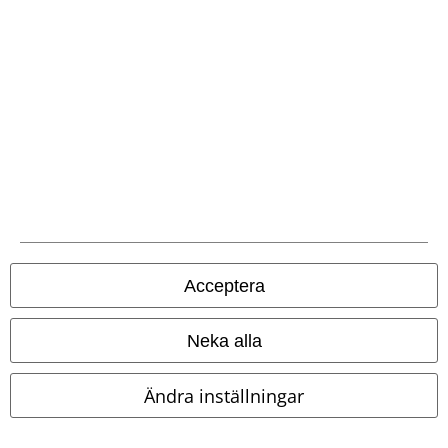
Vår kundtjänst är här för dig
Vår kundtjänst är öppen idag mellan 09:00 -16:00. (Lunchstängt 12:00
- 13:00).
Lär dig mer
Starta chatt.
Kundservice
Acceptera
Hjälp
Neka alla
Returpolicy
Ändra inställningar
Returnera en vara
Generell storleksguide