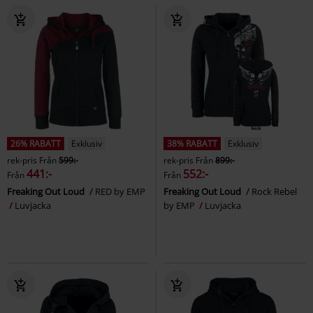
26% RABATT
Exklusiv
38% RABATT
Exklusiv
rek-pris
Från
599:-
rek-pris
Från
899:-
441:-
552:-
Från
Från
Freaking Out Loud
RED by EMP
Freaking Out Loud
Rock Rebel
Luvjacka
by EMP
Luvjacka