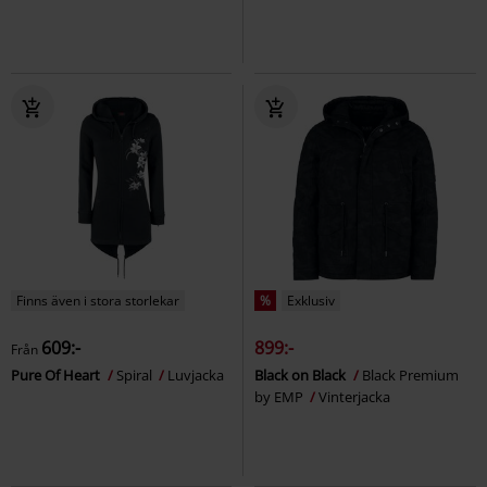
Finns även i stora storlekar
%
Exklusiv
609:-
899:-
Från
Pure Of Heart
Spiral
Luvjacka
Black on Black
Black Premium
by EMP
Vinterjacka