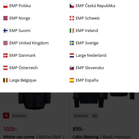
EMP Polska
EMP Česká Republika
519:-
329:-
EMP Norge
EMP Schweiz
Lost Souls
Rock Rebel by EMP
Floating in the Darkness
Sweatshirt
Gothicana by EMP
Stickad
EMP Suomi
EMP Ireland
jumper
EMP United Kingdom
EMP Sverige
EMP Danmark
Large Nederland
EMP Österreich
EMP Slovensko
Large Belgique
EMP España
%
Exklusiv
Exklusiv
Ny
1029:-
899:-
Winter can come
RED by EMP
Celtic Blessing
Black Premium