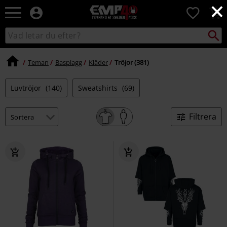
×
EMP
0
-
Musik,
Sök
Sök
Film,
i
TV
katalogen
&
Teman
Basplagg
Kläder
Tröjor (381)
Spelmerch
-
Luvtröjor
(140)
Sweatshirts
(69)
Alternativt
Mode
Filtrera