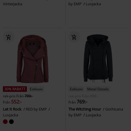
Vinterjacka
by EMP
Luvjacka
30% RABATT
Exklusiv
Exklusiv
Metal Details
rek-pris
Från
799:-
rek-pris
Från
899:-
552:-
769:-
Från
Från
Let It Rock
RED by EMP
The Witching Hour
Gothicana
Luvjacka
by EMP
Luvjacka