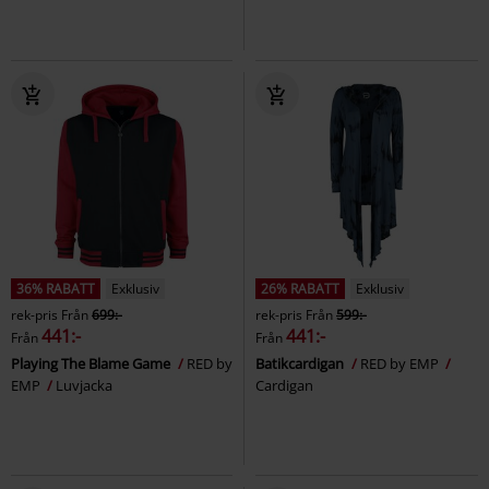
36% RABATT
Exklusiv
26% RABATT
Exklusiv
rek-pris
Från
699:-
rek-pris
Från
599:-
441:-
441:-
Från
Från
Playing The Blame Game
RED by
Batikcardigan
RED by EMP
EMP
Luvjacka
Cardigan