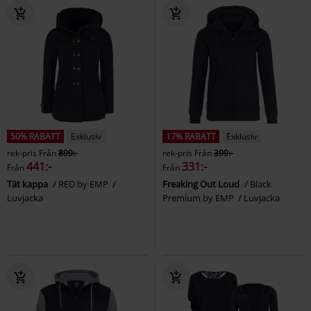
50% RABATT
Exklusiv
17% RABATT
Exklusiv
rek-pris
Från
899:-
rek-pris
Från
399:-
441:-
331:-
Från
Från
Tät kappa
RED by EMP
Freaking Out Loud
Black
Luvjacka
Premium by EMP
Luvjacka