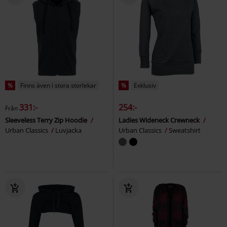
%
Finns även i stora storlekar
%
Exklusiv
331:-
254:-
Från
Sleeveless Terry Zip Hoodie
Ladies Wideneck Crewneck
Urban Classics
Luvjacka
Urban Classics
Sweatshirt