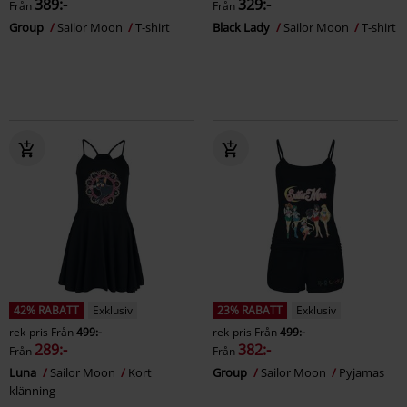
389:-
329:-
Från
Från
Group
Sailor Moon
T-shirt
Black Lady
Sailor Moon
T-shirt
42% RABATT
Exklusiv
23% RABATT
Exklusiv
rek-pris
Från
499:-
rek-pris
Från
499:-
289:-
382:-
Från
Från
Luna
Sailor Moon
Kort
Group
Sailor Moon
Pyjamas
klänning