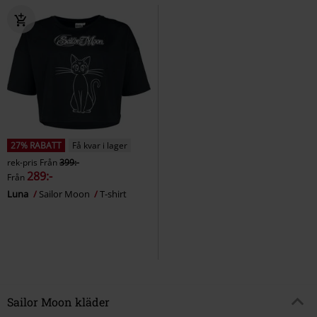
27% RABATT
Få kvar i lager
rek-pris
Från
399:-
289:-
Från
Luna
Sailor Moon
T-shirt
Sailor Moon kläder