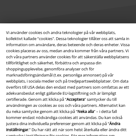
Vi använder cookies och andra teknologier på vår webbplats,
kollektivt kallade “cookies". Dessa teknologier tillåter oss att samla in
Juridisk information/Villkor
information om användare, deras beteende och deras enheter. Vissa
cookies placeras av oss, medan andra kommer från våra partners. Vi
Villkor
och våra partners använder cookies för att säkerställa webbplatsens
tillförlitlighet och säkerhet, förbättra och anpassa din
Om oss
shoppingupplevelse, genomföra analyser och för
marknadsföringsändamål (t.ex. personliga annonser) på vår
Ladda ner villkoren
webbplats, i sociala medier och på tredjepartswebbplatser. Om data
överförs till USA delas den endast med partners som omfattas av ett
Avfallshantering och miljöskydd
adekvansbeslut enligt gällande EU-lagstiftning och är lämpligt
certifierade. Genom att klicka på “
Acceptera
” samtycker du till
användningen av cookies av oss och våra partners. Alternativt kan
Försäkran om överensstämmelse
du neka samtycke genom att klicka på “
Neka alla
” – i detta fall
kommer endast nödvändiga cookies att användas. Du kan också
Information om tillgänglighet
justera dina individuella preferenser genom att klicka på “
Ändra
inställningar
.” Du har rätt att när som helst återkalla eller ändra ditt
Inställningar för cookies
samtycke i
Inställningar för cookies
. För mer information om