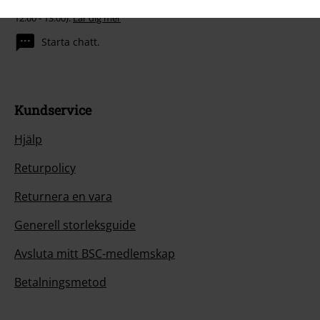
Du kan nå oss på telefon imorgon mellan 09:00 - 16:00. (Lunchstängt
12:00 - 13:00).
Lär dig mer
Starta chatt.
Kundservice
Hjälp
Returpolicy
Returnera en vara
Generell storleksguide
Avsluta mitt BSC-medlemskap
Betalningsmetod