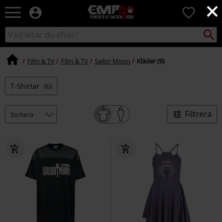
×
EMP
0
-
Musik,
Sök
Sök
Film,
i
TV
katalogen
&
Film & TV
Film & TV
Sailor Moon
Kläder (9)
Spelmerch
-
T-Shirtar
(6)
Alternativt
Mode
Filtrera