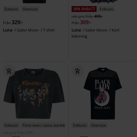
Exklusiv
Oversize
38% RABATT
Exklusiv
rek-pris
Från
499:-
329:-
309:-
Från
Från
Luna
Sailor Moon
T-shirt
Luna
Sailor Moon
Kort
klänning
Exklusiv
Finns även i stora storlekar
Exklusiv
Oversize
rek-pris
Från
399:-