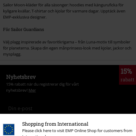
Sailor Moon-kläder för alla säsonger: hoodies med känguruficka för
kyligare kvällar, T-shirtar och kjolar för varmare dagar. Upptäck även
EMP-exklusiva designer.
För Sailor Guardians
Välj plagg inspirerade av favoritkrigarna – från Luna-motiv till symboler
för planeterna. Skapa din egen månprinsess-look med kjolar, jackor och
mysplagg.
15%
Nyhetsbrev
rabatt
15% rabatt när du registrerar dig för vårt
nyhetsbrev!
Mer
Shopping from International
Jag godkänner att E.M.P. Merchandising mbH har rätt att behandla mina
personuppgifter och regelbundet skicka mig nyhetsbrev och information
Please click here to visit EMP Online Shop for customers from
om deras produkter. Jag godkänner att mina personuppgifter kommer att