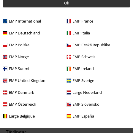
Ok
Kundservice
EMP International
EMP France
Hjälp
EMP Deutschland
EMP Italia
Returpolicy
EMP Polska
EMP Česká Republika
Returnera en vara
EMP Norge
EMP Schweiz
Generell storleksguide
EMP Suomi
EMP Ireland
Avsluta mitt BSC-medlemskap
EMP United Kingdom
EMP Sverige
Betalningsmetod
EMP Danmark
Large Nederland
EMP Österreich
EMP Slovensko
Large Belgique
EMP España
Dina erbjudanden
Tävlingar