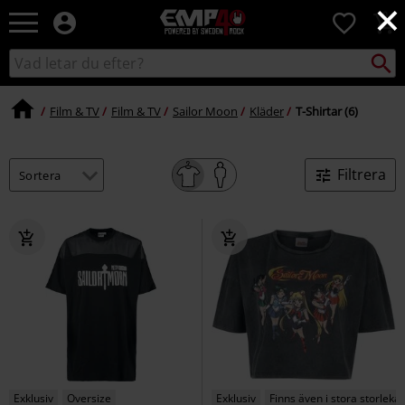
×
EMP
0
-
Musik,
Sök
Sök
Film,
i
TV
katalogen
&
Film & TV
Film & TV
Sailor Moon
Kläder
T-Shirtar (6)
Spelmerch
-
Alternativt
Filtrera
Mode
Exklusiv
Oversize
Exklusiv
Finns även i stora storlekar