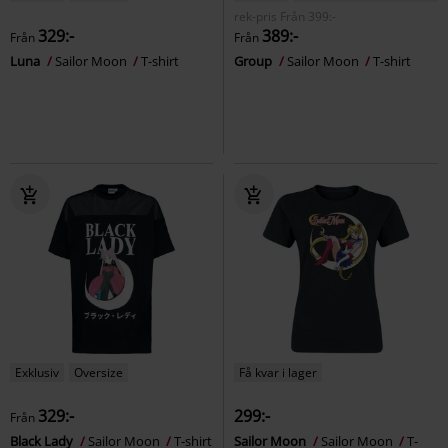
rek-pris
Från
399:-
329:-
389:-
Från
Från
Luna
Sailor Moon
T-shirt
Group
Sailor Moon
T-shirt
Exklusiv
Oversize
Få kvar i lager
329:-
299:-
Från
Black Lady
Sailor Moon
T-shirt
Sailor Moon
Sailor Moon
T-