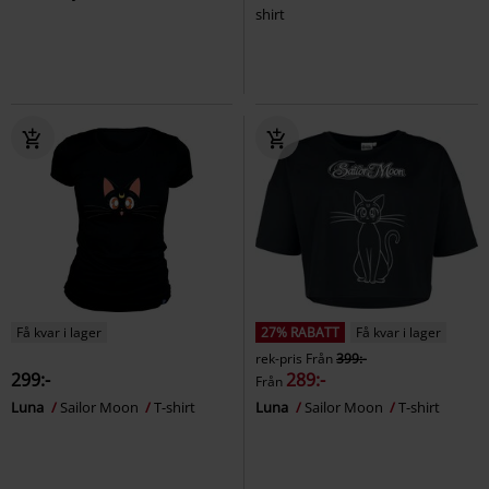
shirt
Få kvar i lager
27% RABATT
Få kvar i lager
rek-pris
Från
399:-
299:-
289:-
Från
Luna
Sailor Moon
T-shirt
Luna
Sailor Moon
T-shirt