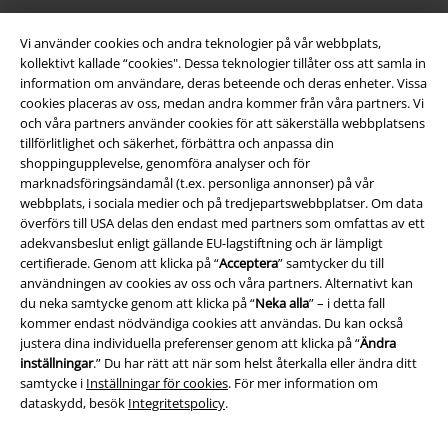
Vi använder cookies och andra teknologier på vår webbplats,
Juridisk information/Villkor
kollektivt kallade “cookies". Dessa teknologier tillåter oss att samla in
information om användare, deras beteende och deras enheter. Vissa
Villkor
cookies placeras av oss, medan andra kommer från våra partners. Vi
och våra partners använder cookies för att säkerställa webbplatsens
Om oss
tillförlitlighet och säkerhet, förbättra och anpassa din
shoppingupplevelse, genomföra analyser och för
Ladda ner villkoren
marknadsföringsändamål (t.ex. personliga annonser) på vår
webbplats, i sociala medier och på tredjepartswebbplatser. Om data
Avfallshantering och miljöskydd
överförs till USA delas den endast med partners som omfattas av ett
adekvansbeslut enligt gällande EU-lagstiftning och är lämpligt
certifierade. Genom att klicka på “
Acceptera
” samtycker du till
Försäkran om överensstämmelse
användningen av cookies av oss och våra partners. Alternativt kan
du neka samtycke genom att klicka på “
Neka alla
” – i detta fall
Information om tillgänglighet
kommer endast nödvändiga cookies att användas. Du kan också
justera dina individuella preferenser genom att klicka på “
Ändra
Inställningar för cookies
inställningar
.” Du har rätt att när som helst återkalla eller ändra ditt
samtycke i
Inställningar för cookies
. För mer information om
Bekräfta ångrat köp
dataskydd, besök
Integritetspolicy
.
Alla priser inkl. moms.
Fraktkostnad tillkommer.