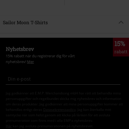
Sailor Moon T-Shirts
15%
Nyhetsbrev
rabatt
15% rabatt när du registrerar dig för vårt
nyhetsbrev!
Mer
Jag godkänner att E.M.P. Merchandising mbH har rätt att behandla mina
personuppgifter och regelbundet skicka mig nyhetsbrev och information
om deras produkter. Jag godkänner att mina personuppgifter kommer att
behandlas enligt deras
Datasekretesspolicy
. Jag kan återkalla mitt
samtycke när som helst genom att klicka på länken för att avsluta
prenumeration som finns med i alla EMP:s nyhetsbrev.
Här
kan jag avsluta prenumerationen på nyhetsbrevet.