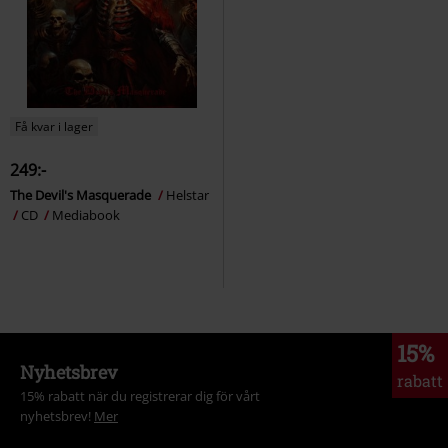
Få kvar i lager
249:-
The Devil's Masquerade
Helstar
CD
Mediabook
15%
Nyhetsbrev
rabatt
15% rabatt när du registrerar dig för vårt
nyhetsbrev!
Mer