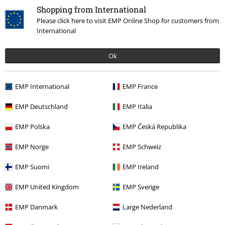
Shopping from International
Avsluta mitt BSC-medlemskap
Please click here to visit EMP Online Shop for customers from
International
Betalningsmetod
Ok
Dina erbjudanden
EMP International
EMP France
Tävlingar
EMP Deutschland
EMP Italia
Beställ EMP-presentkort
EMP Polska
EMP Česká Republika
Studentrabatt
EMP Norge
EMP Schweiz
EMP Backstage Club
EMP Suomi
EMP Ireland
EMP United Kingdom
EMP Sverige
Om EMP
EMP Danmark
Large Nederland