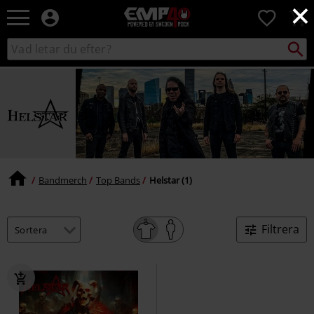
×
EMP
0
-
Musik,
Sök
Sök
Film,
i
TV
katalogen
&
Spelmerch
-
Alternativt
Mode
Bandmerch
Top Bands
Helstar (1)
Filtrera