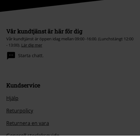
Vår kundtjänst är här för dig
Vår kundtjänst är öppen idag mellan 09:00 -16:00. (Lunchstängt 12:00
- 13:00).
Lär dig mer
Starta chatt.
Kundservice
Hjälp
Returpolicy
Returnera en vara
Generell storleksguide