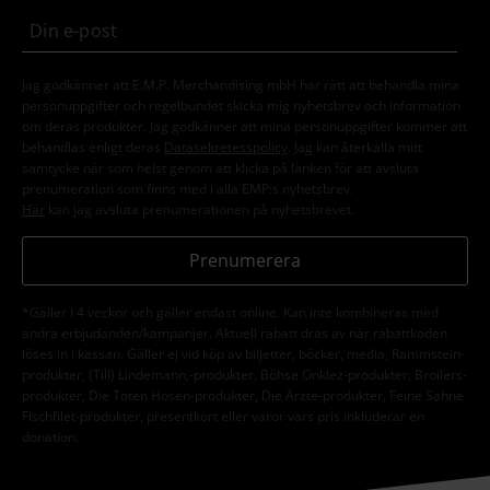
Jag godkänner att E.M.P. Merchandising mbH har rätt att behandla mina
personuppgifter och regelbundet skicka mig nyhetsbrev och information
om deras produkter. Jag godkänner att mina personuppgifter kommer att
behandlas enligt deras
Datasekretesspolicy
. Jag kan återkalla mitt
samtycke när som helst genom att klicka på länken för att avsluta
prenumeration som finns med i alla EMP:s nyhetsbrev.
Här
kan jag avsluta prenumerationen på nyhetsbrevet.
Prenumerera
*Gäller i 4 veckor och gäller endast online. Kan inte kombineras med
andra erbjudanden/kampanjer. Aktuell rabatt dras av när rabattkoden
löses in i kassan. Gäller ej vid köp av biljetter, böcker, media, Rammstein-
produkter, (Till) Lindemann,-produkter, Böhse Onklez-produkter, Broilers-
produkter, Die Toten Hosen-produkter, Die Ärzte-produkter, Feine Sahne
Fischfilet-produkter, presentkort eller varor vars pris inkluderar en
donation.