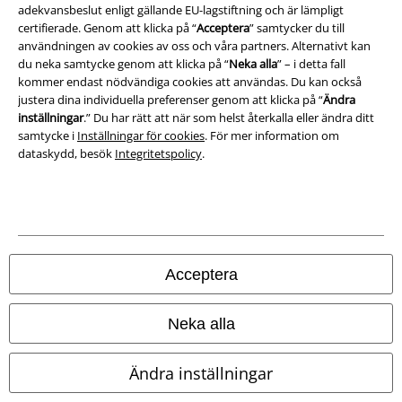
adekvansbeslut enligt gällande EU-lagstiftning och är lämpligt
Försäkran om överensstämmelse
certifierade. Genom att klicka på “
Acceptera
” samtycker du till
användningen av cookies av oss och våra partners. Alternativt kan
Information om tillgänglighet
du neka samtycke genom att klicka på “
Neka alla
” – i detta fall
kommer endast nödvändiga cookies att användas. Du kan också
Inställningar för cookies
justera dina individuella preferenser genom att klicka på “
Ändra
inställningar
.” Du har rätt att när som helst återkalla eller ändra ditt
samtycke i
Inställningar för cookies
. För mer information om
Bekräfta ångrat köp
dataskydd, besök
Integritetspolicy
.
Alla priser inkl. moms.
Fraktkostnad tillkommer.
© 1986-2026 E.M.P. Merchandising HGmbH
Acceptera
Våra onlinebutiker
Neka alla
EMP International
Ändra inställningar
EMP France