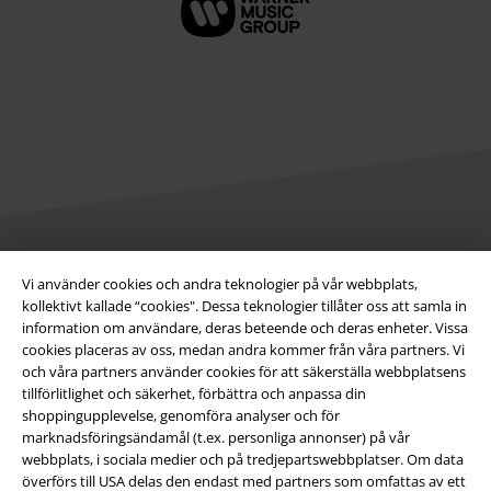
Juridisk information/Villkor
Vi använder cookies och andra teknologier på vår webbplats,
kollektivt kallade “cookies". Dessa teknologier tillåter oss att samla in
Villkor
information om användare, deras beteende och deras enheter. Vissa
cookies placeras av oss, medan andra kommer från våra partners. Vi
Om oss
och våra partners använder cookies för att säkerställa webbplatsens
tillförlitlighet och säkerhet, förbättra och anpassa din
Ladda ner villkoren
shoppingupplevelse, genomföra analyser och för
marknadsföringsändamål (t.ex. personliga annonser) på vår
webbplats, i sociala medier och på tredjepartswebbplatser. Om data
Avfallshantering och miljöskydd
överförs till USA delas den endast med partners som omfattas av ett